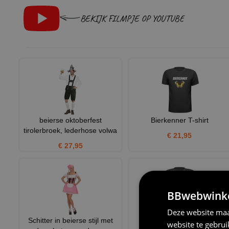
BEKIJK FILMPJE OP YOUTUBE
beierse oktoberfest
Bierkenner T-shirt
tirolerbroek, lederhose volwa
€ 21,95
€ 27,95
BBwebwinkel
Deze website maa
Schitter in beierse stijl met
Bier team T-shirt
website te gebru