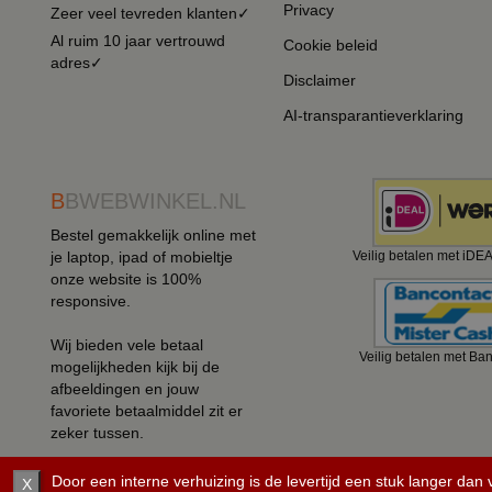
Privacy
Zeer veel tevreden klanten✓
Al ruim 10 jaar vertrouwd
Cookie beleid
adres✓
Disclaimer
AI-transparantieverklaring
B
BWEBWINKEL.NL
Bestel gemakkelijk online met
je laptop, ipad of mobieltje
Veilig betalen met iDE
onze website is 100%
responsive.
Wij bieden vele betaal
Veilig betalen met Ba
mogelijkheden kijk bij de
afbeeldingen en jouw
favoriete betaalmiddel zit er
zeker tussen.
Door een interne verhuizing is de levertijd een stuk langer dan
X
©
2008 - 2026 BBwebwinkel.nl.