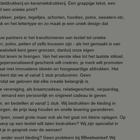
ieldrukkerij en keramiekdrukkerij. Een grappige tekst, een
of een unieke print?
kken, petjes, tegeltjes, schorten, hoodies, polos, sweaters etc.
uk en het lettertype en zo maak je een uniek design dat
ouw partners in het transformeren van textiel tot unieke
, polos, petten of zelfs koussen zijn - als het gemaakt is van
eativiteit kent geen grenzen, dankzij onze eigen
ot leven te brengen. Van het eerste idee tot het laatste stiksel,
n gepersonaliseerd geschenk wilt creëren, je merk wilt promoten
 paraat met innovatieve ideeën en hoogwaardige afdrukken. Het
tekent dat we al vanaf 1 stuk produceren. Geen
t we geloven dat elke creatie belangrijk is.
lie vereniging, als kraamcadeau, relatiegeschenk, verjaardag,
om iemand een persoonlijk en origineel cadeau te geven.
 en bestellen al vanaf 1 stuk. Wij bedrukken de kleding in
orgen, de prijs laag houden en snelle levering garanderen.
drijven, zowel grote maar ook als het gaat om kleine oplagen. Op
erp op een textiel wilt laten bedrukken? Wij zijn specialist in
t je in gesprek over de wensen!
 of ander soort kleding? Geen probleem bij BBwebwinkel! Wij