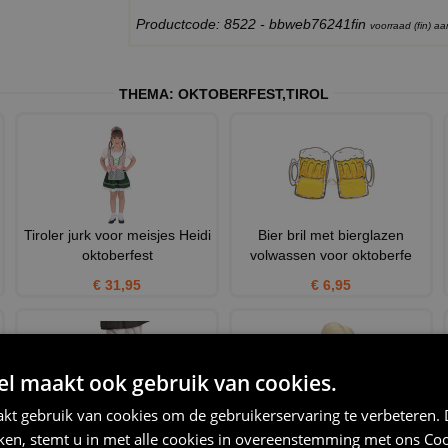
Productcode: 8522 - bbweb76241fin
voorraad (fin) 
THEMA:
OKTOBERFEST
,
TIROL
Tiroler jurk voor meisjes Heidi
Bier bril met bierglazen
oktoberfest
volwassen voor oktoberfe
€ 31,95
€ 6,95
 maakt ook gebruik van cookies.
kt gebruik van cookies om de gebruikerservaring te verbeteren.
tiroler broek dames
Heidi pruik buigbaar
iken, stemt u in met alle cookies in overeenstemming met ons
Coo