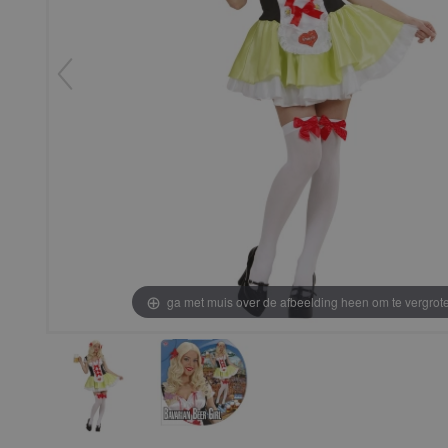
ga met muis over de afbeelding heen om te vergrot