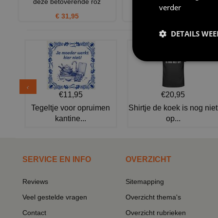
deze betoverende roz
verder
€ 21,95
€ 31,95
DETAILS WE
€11,95
€20,95
Tegeltje voor opruimen
Shirtje de koek is nog niet
kantine...
op...
SERVICE EN INFO
OVERZICHT
Reviews
Sitemapping
Veel gestelde vragen
Overzicht thema's
Contact
Overzicht rubrieken