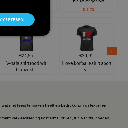
blauw wit geblokt
€ 20,95
€ 3,75
ACCEPTEREN
€24,95
€24,95
V-hals shirt rood wit
I love korfbal t-shirt sport
blauw st...
s...
s wat met feest te maken heeft en bedrukking van textiel en
timent verkleedkleding kostuums, brillen, fun t-shirts, hoeden,