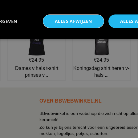
€ 13,95
€ 14,95
NIEUW IN DE COLLECTIE
ERGEVEN
ALLES AFWIJZEN
ALLES 
€24,95
€24,95
Dames v hals t-shirt
Koningsdag shirt heren v-
prinses v...
hals ...
OVER BBWEBWINKEL.NL
BBwebwinkel is een webshop die zich richt op alle
keramiek!
Zo kun je bij ons terecht voor een uitgebreid assor
mokken, tegeltjes, petjes, schorten.