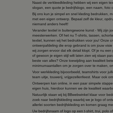
Naast de verkleedkleding hebben wij een eigen text
slogan, een quote je bedrijfslogo, een naam, foto 
Bij ons kun je simpel en snel kleding bedrukken, mo
met een eigen ontwerp. Bepaal zelf de kleur, opdr
niemand anders heeft!
Verander textiel in buitengewone kunst - Wij zijn j
meesterwerken. Of het nu T-shirts, tassen, schorten
textiel, kunnen wij het bedrukken voor jou! Onze cr
ontwerpafdeling die erop gebrand is om jouw visie t
wij zorgen ervoor dat elk detail klopt. Of je nu ee
of gewoon je eigen stijl wilt laten zien wij staan
beste van alles? Onze toewijding aan kwaliteit be
minimumaantallen om je zorgen over te maken, omda
Voor werkkleding bijvoorbeeld, teamshirts voor jul
team uitje, touwerij, vrijgezellenfeest. Maar ook 
Ontwerpen kan online, in een paar simpele stappen,
eigen huis, hierdoor kunnen we de kwaliteit waarb
Natuurlijk staan wij bij BBwebwinkel klaar voor be
zoek naar bedrijfskleding waarbij we je logo of ontw
allerlei soorten bedrijfskleding en komen graag me
Uw bedrijfsnaam of logo op een t-shirt, trui, polo