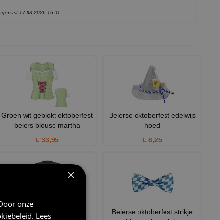
aangepast 17-03-2026 16:01
Groen wit geblokt oktoberfest
Beierse oktoberfest edelwijs
beiers blouse martha
hoed
€ 33,95
€ 8,25
×
 Door onze
T-shirt ik moet zuipen!
Beierse oktoberfest strikje
kiebeleid
.
Lees