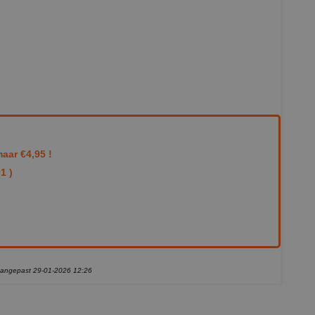
aar €4,95 !
1 )
 aangepast 29-01-2026 12:26