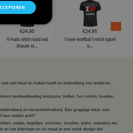
ACCEPTEREN
€24,95
€24,95
V-hals shirt rood wit
I love korfbal t-shirt sport
blauw st...
s...
s wat met feest te maken heeft en bedrukking van textiel en
timent verkleedkleding kostuums, brillen, fun t-shirts, hoeden,
ieldrukkerij en keramiekdrukkerij. Een grappige tekst, een
of een unieke print?
kken, petjes, tegeltjes, schorten, hoodies, polos, sweaters etc.
uk en het lettertype en zo maak je een uniek design dat