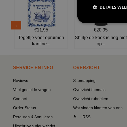
DETAILS WE
€11,95
€20,95
Tegeltje voor opruimen
Shirtje de koek is nog niet
kantine...
op...
SERVICE EN INFO
OVERZICHT
Reviews
Sitemapping
Veel gestelde vragen
Overzicht thema's
Contact
Overzicht rubrieken
Order Status
Wat vinden klanten van ons
Retouren & Annuleren
RSS
Uitschrijven nieuwsbrief