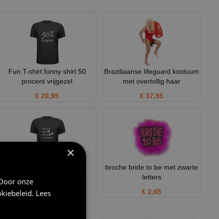
Fun T-shirt funny shirt 50
Braziliaanse lifeguard kostuum
procent vrijgezel
met overtollig haar
€ 20,95
€ 37,95
×
heb jij de ballen om mij te
broche bride to be met zwarte
versieren
letters
 Door onze
€ 20,95
€ 2,65
kiebeleid
.
Lees