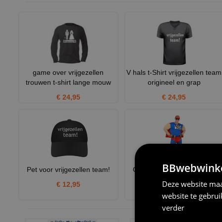
game over vrijgezellen
V hals t-Shirt vrijgezellen team
trouwen t-shirt lange mouw
origineel en grap
€ 24,95
€ 24,95
BBwebwinkel
Pet voor vrijgezellen team!
Gespierde super bier man
kostuum
Deze website maa
€ 12,95
€ 45,95
website te gebru
verder