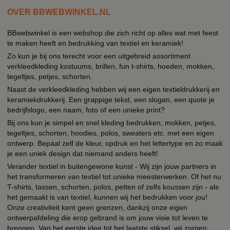
OVER BBWEBWINKEL.NL
BBwebwinkel is een webshop die zich richt op alles wat met feest
te maken heeft en bedrukking van textiel en keramiek!
Zo kun je bij ons terecht voor een uitgebreid assortiment
verkleedkleding kostuums, brillen, fun t-shirts, hoeden, mokken,
tegeltjes, petjes, schorten.
Naast de verkleedkleding hebben wij een eigen textieldrukkerij en
keramiekdrukkerij. Een grappige tekst, een slogan, een quote je
bedrijfslogo, een naam, foto of een unieke print?
Bij ons kun je simpel en snel kleding bedrukken, mokken, petjes,
tegeltjes, schorten, hoodies, polos, sweaters etc. met een eigen
ontwerp. Bepaal zelf de kleur, opdruk en het lettertype en zo maak
je een uniek design dat niemand anders heeft!
Verander textiel in buitengewone kunst - Wij zijn jouw partners in
het transformeren van textiel tot unieke meesterwerken. Of het nu
T-shirts, tassen, schorten, polos, petten of zelfs koussen zijn - als
het gemaakt is van textiel, kunnen wij het bedrukken voor jou!
Onze creativiteit kent geen grenzen, dankzij onze eigen
ontwerpafdeling die erop gebrand is om jouw visie tot leven te
brengen. Van het eerste idee tot het laatste stiksel, wij zorgen