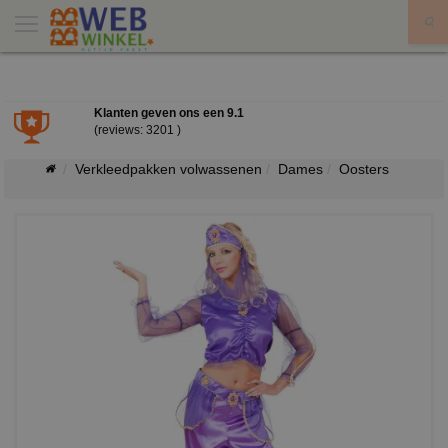
X
Klanten geven ons een
9.1
(reviews: 3201 )
Verkleedpakken volwassenen
Dames
Oosters