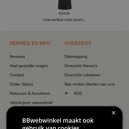
€24,95
I love korfbal t-shirt sport s...
SERVICE EN INFO
OVERZICHT
Reviews
Sitemapping
Veel gestelde vragen
Overzicht thema's
Contact
Overzicht rubrieken
Order Status
Wat vinden klanten van ons
Retouren & Annuleren
RSS
Uitschrijven nieuwsbrief
×
Wij verzenden Postnl
BBwebwinkel maakt ook
gebruik van cookies.