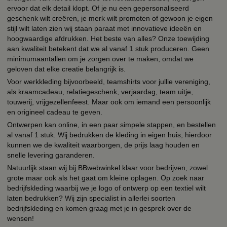
ervoor dat elk detail klopt. Of je nu een gepersonaliseerd
geschenk wilt creëren, je merk wilt promoten of gewoon je eigen
stijl wilt laten zien wij staan paraat met innovatieve ideeën en
hoogwaardige afdrukken. Het beste van alles? Onze toewijding
aan kwaliteit betekent dat we al vanaf 1 stuk produceren. Geen
minimumaantallen om je zorgen over te maken, omdat we
geloven dat elke creatie belangrijk is.
Voor werkkleding bijvoorbeeld, teamshirts voor jullie vereniging,
als kraamcadeau, relatiegeschenk, verjaardag, team uitje,
touwerij, vrijgezellenfeest. Maar ook om iemand een persoonlijk
en origineel cadeau te geven.
Ontwerpen kan online, in een paar simpele stappen, en bestellen
al vanaf 1 stuk. Wij bedrukken de kleding in eigen huis, hierdoor
kunnen we de kwaliteit waarborgen, de prijs laag houden en
snelle levering garanderen.
Natuurlijk staan wij bij BBwebwinkel klaar voor bedrijven, zowel
grote maar ook als het gaat om kleine oplagen. Op zoek naar
bedrijfskleding waarbij we je logo of ontwerp op een textiel wilt
laten bedrukken? Wij zijn specialist in allerlei soorten
bedrijfskleding en komen graag met je in gesprek over de
wensen!