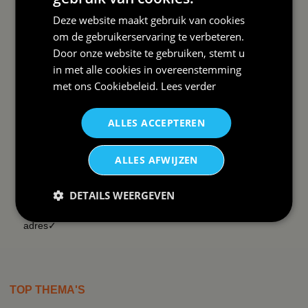
Deze website maakt gebruik van cookies
DAAROM
om de gebruikerservaring te verbeteren.
BBWEBWINKEL:
Door onze website te gebruiken, stemt u
in met alle cookies in overeenstemming
Snelle levering✓
met ons
Cookiebeleid
.
Lees verder
Lage verzendkosten✓
vanaf € 99 gratis✓
ALLES ACCEPTEREN
14 dagen retour recht✓
Snelle helpdesk✓
ALLES AFWIJZEN
Whatsapp contact✓
Groepskorting 25%✓
DETAILS WEERGEVEN
Zeer veel tevreden klanten✓
Al ruim 10 jaar vertrouwd
adres✓
TOP THEMA'S