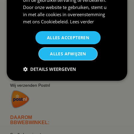
Door onze website te gebruiken, stemt u
SERVICE EN INFO
OVERZICHT
in met alle cookies in overeenstemming
met ons
Cookiebeleid
.
Lees verder
Reviews
Sitemapping
Veel gestelde vragen
Overzicht thema's
ALLES ACCEPTEREN
Contact
Overzicht rubrieken
ALLES AFWIJZEN
Order Status
Wat vinden klanten van ons
Retouren & Annuleren
RSS
DETAILS WEERGEVEN
Uitschrijven nieuwsbrief
Wij verzenden Postnl
DAAROM
BBWEBWINKEL: