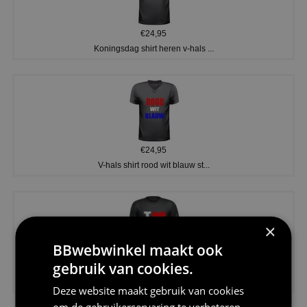
€24,95
Koningsdag shirt heren v-hals ...
€24,95
V-hals shirt rood wit blauw st...
×
BBwebwinkel maakt ook
gebruik van cookies.
€24,95
I love korfbal t-shirt sport s...
Deze website maakt gebruik van cookies
om de gebruikerservaring te verbeteren.