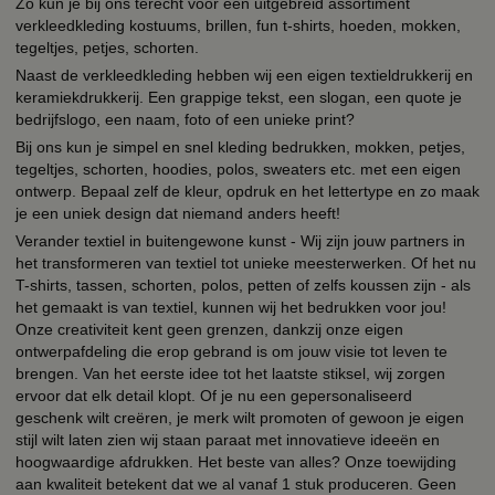
Zo kun je bij ons terecht voor een uitgebreid assortiment
verkleedkleding kostuums, brillen, fun t-shirts, hoeden, mokken,
tegeltjes, petjes, schorten.
Naast de verkleedkleding hebben wij een eigen textieldrukkerij en
keramiekdrukkerij. Een grappige tekst, een slogan, een quote je
bedrijfslogo, een naam, foto of een unieke print?
Bij ons kun je simpel en snel kleding bedrukken, mokken, petjes,
tegeltjes, schorten, hoodies, polos, sweaters etc. met een eigen
ontwerp. Bepaal zelf de kleur, opdruk en het lettertype en zo maak
je een uniek design dat niemand anders heeft!
Verander textiel in buitengewone kunst - Wij zijn jouw partners in
het transformeren van textiel tot unieke meesterwerken. Of het nu
T-shirts, tassen, schorten, polos, petten of zelfs koussen zijn - als
het gemaakt is van textiel, kunnen wij het bedrukken voor jou!
Onze creativiteit kent geen grenzen, dankzij onze eigen
ontwerpafdeling die erop gebrand is om jouw visie tot leven te
brengen. Van het eerste idee tot het laatste stiksel, wij zorgen
ervoor dat elk detail klopt. Of je nu een gepersonaliseerd
geschenk wilt creëren, je merk wilt promoten of gewoon je eigen
stijl wilt laten zien wij staan paraat met innovatieve ideeën en
hoogwaardige afdrukken. Het beste van alles? Onze toewijding
aan kwaliteit betekent dat we al vanaf 1 stuk produceren. Geen