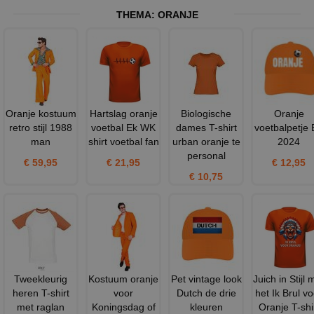
THEMA:
ORANJE
Oranje kostuum
Hartslag oranje
Biologische
Oranje
retro stijl 1988
voetbal Ek WK
dames T-shirt
voetbalpetje
man
shirt voetbal fan
urban oranje te
2024
personal
€ 59,95
€ 21,95
€ 12,95
€ 10,75
Tweekleurig
Kostuum oranje
Pet vintage look
Juich in Stijl 
heren T-shirt
voor
Dutch de drie
het Ik Brul vo
met raglan
Koningsdag of
kleuren
Oranje T-shi