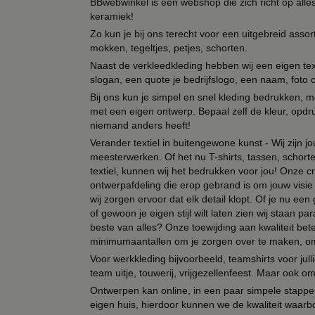
BBwebwinkel is een webshop die zich richt op alle
keramiek!
Zo kun je bij ons terecht voor een uitgebreid assor
mokken, tegeltjes, petjes, schorten.
Naast de verkleedkleding hebben wij een eigen text
slogan, een quote je bedrijfslogo, een naam, foto 
Bij ons kun je simpel en snel kleding bedrukken, mo
met een eigen ontwerp. Bepaal zelf de kleur, opdr
niemand anders heeft!
Verander textiel in buitengewone kunst - Wij zijn j
meesterwerken. Of het nu T-shirts, tassen, schorten
textiel, kunnen wij het bedrukken voor jou! Onze cr
ontwerpafdeling die erop gebrand is om jouw visie t
wij zorgen ervoor dat elk detail klopt. Of je nu ee
of gewoon je eigen stijl wilt laten zien wij staan
beste van alles? Onze toewijding aan kwaliteit be
minimumaantallen om je zorgen over te maken, omda
Voor werkkleding bijvoorbeeld, teamshirts voor jul
team uitje, touwerij, vrijgezellenfeest. Maar ook 
Ontwerpen kan online, in een paar simpele stappen,
eigen huis, hierdoor kunnen we de kwaliteit waarb