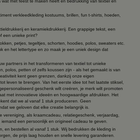
s wat met feest te maken heeft en bedrukking van textiel en
timent verkleedkleding kostuums, brillen, fun t-shirts, hoeden,
ieldrukkerij en keramiekdrukkerij. Een grappige tekst, een
of een unieke print?
kken, petjes, tegeltjes, schorten, hoodies, polos, sweaters etc.
uk en het lettertype en zo maak je een uniek design dat
ouw partners in het transformeren van textiel tot unieke
, polos, petten of zelfs koussen zijn - als het gemaakt is van
eativiteit kent geen grenzen, dankzij onze eigen
ot leven te brengen. Van het eerste idee tot het laatste stiksel,
n gepersonaliseerd geschenk wilt creëren, je merk wilt promoten
 paraat met innovatieve ideeën en hoogwaardige afdrukken. Het
tekent dat we al vanaf 1 stuk produceren. Geen
t we geloven dat elke creatie belangrijk is.
lie vereniging, als kraamcadeau, relatiegeschenk, verjaardag,
om iemand een persoonlijk en origineel cadeau te geven.
 en bestellen al vanaf 1 stuk. Wij bedrukken de kleding in
orgen, de prijs laag houden en snelle levering garanderen.