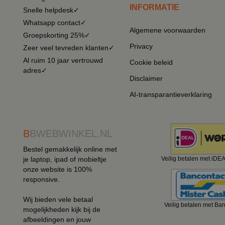
INFORMATIE
Snelle helpdesk✓
Whatsapp contact✓
Algemene voorwaarden
Groepskorting 25%✓
Privacy
Zeer veel tevreden klanten✓
Al ruim 10 jaar vertrouwd
Cookie beleid
adres✓
Disclaimer
AI-transparantieverklaring
B
BWEBWINKEL.NL
Bestel gemakkelijk online met
je laptop, ipad of mobieltje
Veilig betalen met iDE
onze website is 100%
responsive.
Wij bieden vele betaal
Veilig betalen met Ba
mogelijkheden kijk bij de
afbeeldingen en jouw