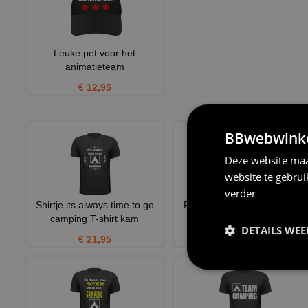
Leuke pet voor het
animatieteam
€ 12,95
BBwebwinkel
Deze website maa
website te gebru
verder
Shirtje its always time to go
Pet Queen of the Camping
camping T-shirt kam
€ 12,95
DETAILS WE
€ 21,95