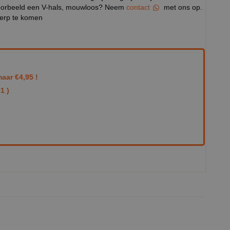
ijvoorbeeld een V-hals, mouwloos? Neem
contact
met ons op.
werp te komen
aar €4,95 !
1 )