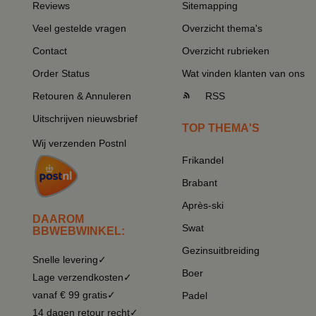
Reviews
Sitemapping
Veel gestelde vragen
Overzicht thema's
Contact
Overzicht rubrieken
Order Status
Wat vinden klanten van ons
Retouren & Annuleren
RSS
Uitschrijven nieuwsbrief
TOP THEMA'S
Wij verzenden Postnl
Frikandel
Brabant
Après-ski
DAAROM
Swat
BBWEBWINKEL:
Gezinsuitbreiding
Snelle levering✓
Boer
Lage verzendkosten✓
vanaf € 99 gratis✓
Padel
14 dagen retour recht✓