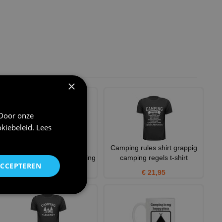
×
 Door onze
kiebeleid
.
Lees
King of the camping
Camping rules shirt grappig
longsleeve shirt stoer camping
camping regels t-shirt
ACCEPTEREN
€ 24,95
€ 21,95