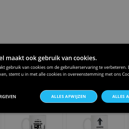
THEMA:
CAMPING
 maakt ook gebruik van cookies.
kt gebruik van cookies om de gebruikerservaring te verbeteren.
iken, stemt u in met alle cookies in overeenstemming met ons
Coo
Sportshirt animatieteam
Kampeer specialist shirt
teamkleding recreatie en e
€ 20,95
ERGEVEN
ALLES AFWIJZEN
ALLES 
€ 24,95