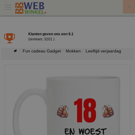
X
Klanten geven ons een
9.1
(reviews: 3201 )
Fun cadeau Gadget
Mokken
Leeftijd verjaardag