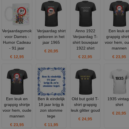
Verjaardagsmok
Verjaardag shirt
Anno 1922
Een leuk e
voor Dames -
geboren in het
Verjaardag T-
grappig shirt
Humor Cadeau
jaar 1965
shirt bouwjaar
voor hem, o
- 91 jaar
1922 shirt
mannen
€ 20,95
€ 12,95
€ 22,95
€ 23,95
Een leuk en
Ben ik eindelijk
Old but gold T-
1935 vinta
grappig shirtje
18 jaar krijg ik
shirt grappig
shirt
voor hem, oude
zon stomme
leuk glitter goud
€ 20,95
mannen
tege
€ 24,95
€ 23,95
€ 11,95