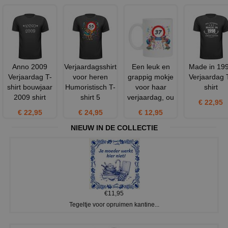
Anno 2009
Verjaardagsshirt
Een leuk en
Made in 19
Verjaardag T-
voor heren
grappig mokje
Verjaardag 
shirt bouwjaar
Humoristisch T-
voor haar
shirt
2009 shirt
shirt 5
verjaardag, ou
€ 22,95
€ 22,95
€ 24,95
€ 12,95
NIEUW IN DE COLLECTIE
€11,95
Tegeltje voor opruimen kantine...