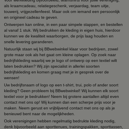
Voor werkkleding bijvoorbeeld, teamshirts voor jullie vereniging,
als kraamcadeau, relatiegeschenk, verjaardag, team uitje,
touwerij, vrijgezellenfeest. Maar ook om iemand een persoonlijk
en origineel cadeau te geven.
Ontwerpen kan online, in een paar simpele stappen, en bestellen
al vanaf 1 stuk. Wij bedrukken de kleding in eigen huis, hierdoor
kunnen we de kwaliteit waarborgen, de prijs laag houden en
snelle levering garanderen.
Natuurlijk staan wij bij BBwebwinkel klaar voor bedrijven, zowel
grote maar ook als het gaat om kleine oplagen. Op zoek naar
bedrijfskleding waarbij we je logo of ontwerp op een textiel wilt
laten bedrukken? Wij zijn specialist in allerlei soorten
bedrijfskleding en komen graag met je in gesprek over de
wensen!
Uw bedrijfsnaam of logo op een t-shirt, trui, polo of ander soort
kleding? Geen probleem bij BBwebwinkel! Wij kunnen elk soort
textiel voor je bedrukken! Neem bij grotere aantallen altijd even
contact met ons op! Wij kunnen dan een scherpe prijs voor je
maken. Neem gerust en vrijblijvend contact met ons op als je
benieuwd bent naar de mogelijkheden.
Ook verenigingen hebben regelmatig bedrukte kleding nodig,
denk bijvoorbeeld aan sporttenues, trainingspakken, sporttassen,