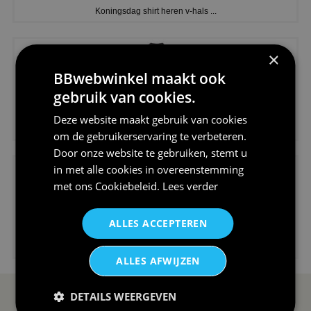
Koningsdag shirt heren v-hals ...
×
BBwebwinkel maakt ook
gebruik van cookies.
€24,95
Deze website maakt gebruik van cookies
V-hals shirt rood wit blauw st...
om de gebruikerservaring te verbeteren.
Door onze website te gebruiken, stemt u
in met alle cookies in overeenstemming
met ons
Cookiebeleid
.
Lees verder
ALLES ACCEPTEREN
€24,95
I love korfbal t-shirt sport s...
ALLES AFWIJZEN
DETAILS WEERGEVEN
SERVICE EN INFO
OVERZICHT