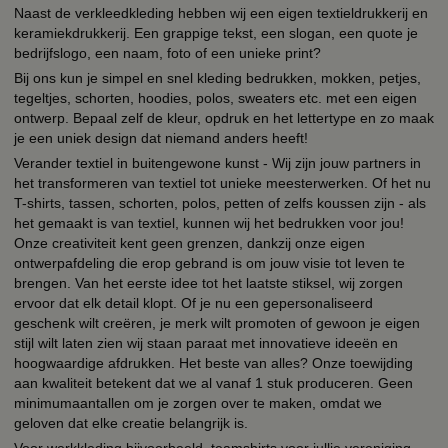
Naast de verkleedkleding hebben wij een eigen textieldrukkerij en
keramiekdrukkerij. Een grappige tekst, een slogan, een quote je
bedrijfslogo, een naam, foto of een unieke print?
Bij ons kun je simpel en snel kleding bedrukken, mokken, petjes,
tegeltjes, schorten, hoodies, polos, sweaters etc. met een eigen
ontwerp. Bepaal zelf de kleur, opdruk en het lettertype en zo maak
je een uniek design dat niemand anders heeft!
Verander textiel in buitengewone kunst - Wij zijn jouw partners in
het transformeren van textiel tot unieke meesterwerken. Of het nu
T-shirts, tassen, schorten, polos, petten of zelfs koussen zijn - als
het gemaakt is van textiel, kunnen wij het bedrukken voor jou!
Onze creativiteit kent geen grenzen, dankzij onze eigen
ontwerpafdeling die erop gebrand is om jouw visie tot leven te
brengen. Van het eerste idee tot het laatste stiksel, wij zorgen
ervoor dat elk detail klopt. Of je nu een gepersonaliseerd
geschenk wilt creëren, je merk wilt promoten of gewoon je eigen
stijl wilt laten zien wij staan paraat met innovatieve ideeën en
hoogwaardige afdrukken. Het beste van alles? Onze toewijding
aan kwaliteit betekent dat we al vanaf 1 stuk produceren. Geen
minimumaantallen om je zorgen over te maken, omdat we
geloven dat elke creatie belangrijk is.