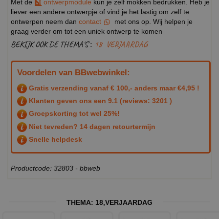
Met de
ontwerpmodule
kun je zelf mokken bedrukken. Heb je
liever een andere ontwerpje of vind je het lastig om zelf te
ontwerpen neem dan
contact
met ons op. Wij helpen je
graag verder om tot een uniek ontwerp te komen
BEKIJK OOK DE THEMA'S :
18
VERJAARDAG
Voordelen van BBwebwinkel:
Gratis verzending vanaf € 100,- anders maar €4,95 !
Klanten geven ons een
9.1
(reviews: 3201 )
Groepskorting tot wel 25%!
Niet tevreden? 14 dagen retourtermijn
Snelle helpdesk
Productcode: 32803 - bbweb
THEMA:
18
,
VERJAARDAG