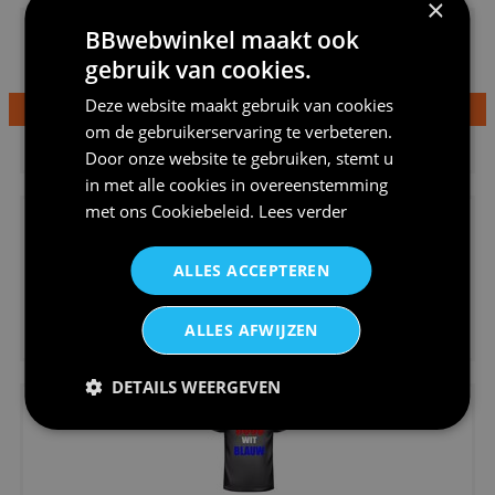
×
BBwebwinkel maakt ook
gebruik van cookies.
Deze website maakt gebruik van cookies
om de gebruikerservaring te verbeteren.
€24,95
Dames v hals t-shirt prinses v...
Door onze website te gebruiken, stemt u
in met alle cookies in overeenstemming
met ons
Cookiebeleid
.
Lees verder
ALLES ACCEPTEREN
€24,95
ALLES AFWIJZEN
Koningsdag shirt heren v-hals ...
DETAILS WEERGEVEN