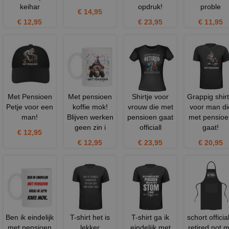
keihar
opdruk!
proble
€ 14,95
€ 12,95
€ 23,95
€ 11,95
Met Pensioen
Met pensioen
Shirtje voor
Grappig shirt
Petje voor een
koffie mok!
vrouw die met
voor man di
man!
Blijven werken
pensioen gaat
met pensioe
geen zin i
officiall
gaat!
€ 12,95
€ 12,95
€ 23,95
€ 20,95
Ben ik eindelijk
T-shirt het is
T-shirt ga ik
schort official
met pensioen
lekker
eindelijk met
retired not 