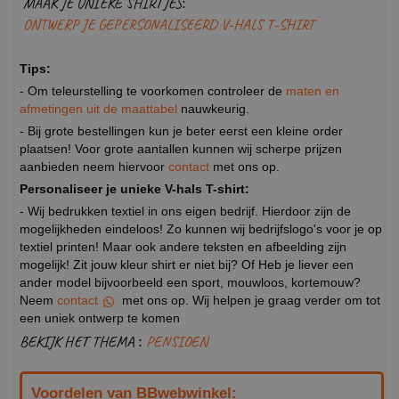
MAAK JE UNIEKE SHIRTJES:
ONTWERP JE GEPERSONALISEERD V-HALS T-SHIRT
Tips:
- Om teleurstelling te voorkomen controleer de
maten en
afmetingen uit de maattabel
nauwkeurig.
- Bij grote bestellingen kun je beter eerst een kleine order
plaatsen! Voor grote aantallen kunnen wij scherpe prijzen
aanbieden neem hiervoor
contact
met ons op.
Personaliseer je unieke V-hals T-shirt:
- Wij bedrukken textiel in ons eigen bedrijf. Hierdoor zijn de
mogelijkheden eindeloos! Zo kunnen wij bedrijfslogo's voor je op
textiel printen! Maar ook andere teksten en afbeelding zijn
mogelijk! Zit jouw kleur shirt er niet bij? Of Heb je liever een
ander model bijvoorbeeld een sport, mouwloos, kortemouw?
Neem
contact
met ons op. Wij helpen je graag verder om tot
een uniek ontwerp te komen
BEKIJK HET THEMA :
PENSIOEN
Voordelen van BBwebwinkel: