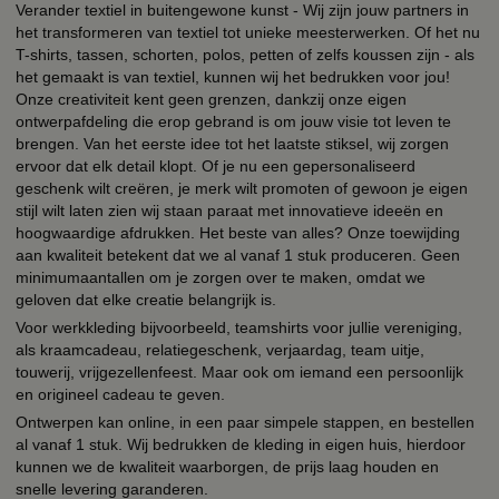
Verander textiel in buitengewone kunst - Wij zijn jouw partners in
het transformeren van textiel tot unieke meesterwerken. Of het nu
T-shirts, tassen, schorten, polos, petten of zelfs koussen zijn - als
het gemaakt is van textiel, kunnen wij het bedrukken voor jou!
Onze creativiteit kent geen grenzen, dankzij onze eigen
ontwerpafdeling die erop gebrand is om jouw visie tot leven te
brengen. Van het eerste idee tot het laatste stiksel, wij zorgen
ervoor dat elk detail klopt. Of je nu een gepersonaliseerd
geschenk wilt creëren, je merk wilt promoten of gewoon je eigen
stijl wilt laten zien wij staan paraat met innovatieve ideeën en
hoogwaardige afdrukken. Het beste van alles? Onze toewijding
aan kwaliteit betekent dat we al vanaf 1 stuk produceren. Geen
minimumaantallen om je zorgen over te maken, omdat we
geloven dat elke creatie belangrijk is.
Voor werkkleding bijvoorbeeld, teamshirts voor jullie vereniging,
als kraamcadeau, relatiegeschenk, verjaardag, team uitje,
touwerij, vrijgezellenfeest. Maar ook om iemand een persoonlijk
en origineel cadeau te geven.
Ontwerpen kan online, in een paar simpele stappen, en bestellen
al vanaf 1 stuk. Wij bedrukken de kleding in eigen huis, hierdoor
kunnen we de kwaliteit waarborgen, de prijs laag houden en
snelle levering garanderen.