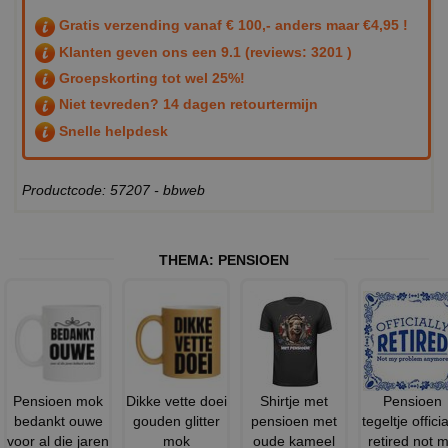
Gratis verzending vanaf € 100,- anders maar €4,95 !
Klanten geven ons een
9.1
(reviews: 3201 )
Groepskorting tot wel 25%!
Niet tevreden? 14 dagen retourtermijn
Snelle helpdesk
Productcode: 57207 - bbweb
THEMA:
PENSIOEN
Pensioen mok
Dikke vette doei
Shirtje met
Pensioen
bedankt ouwe
gouden glitter
pensioen met
tegeltje officia
voor al die jaren
mok
oude kameel
retired not 