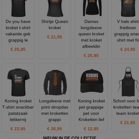
Do you have
Shirtje Queen
Dames
V hals shirt
kroket t-shirt
kroket
longsleeve
frietboer
vakantie gek
queen kroket
grappig sna
€ 21,95
grappig le
met kroket
shirt met fri
afbeeldin
€ 25,95
€ 24,95
€ 25,95
Koning kroket
Longsleeve met
Koning kroket
Schort voor h
T-shirt snackbar
print stropdas
pet grappige
kroketten te
patatzaak
met kroketten
pet voor
team kroke
lekkernij
grappi
Kroketten lief
€ 21,95
€ 23,95
€ 26,95
€ 12,95
NIEUW IN DE COLLECTIE