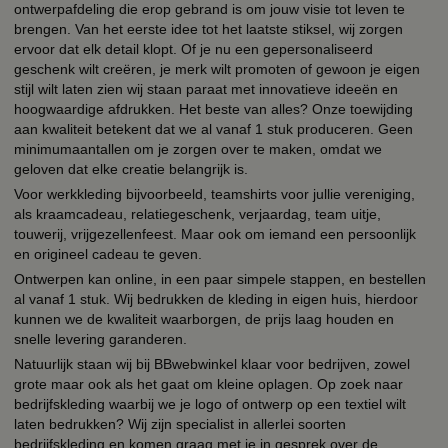
ontwerpafdeling die erop gebrand is om jouw visie tot leven te
brengen. Van het eerste idee tot het laatste stiksel, wij zorgen
ervoor dat elk detail klopt. Of je nu een gepersonaliseerd
geschenk wilt creëren, je merk wilt promoten of gewoon je eigen
stijl wilt laten zien wij staan paraat met innovatieve ideeën en
hoogwaardige afdrukken. Het beste van alles? Onze toewijding
aan kwaliteit betekent dat we al vanaf 1 stuk produceren. Geen
minimumaantallen om je zorgen over te maken, omdat we
geloven dat elke creatie belangrijk is.
Voor werkkleding bijvoorbeeld, teamshirts voor jullie vereniging,
als kraamcadeau, relatiegeschenk, verjaardag, team uitje,
touwerij, vrijgezellenfeest. Maar ook om iemand een persoonlijk
en origineel cadeau te geven.
Ontwerpen kan online, in een paar simpele stappen, en bestellen
al vanaf 1 stuk. Wij bedrukken de kleding in eigen huis, hierdoor
kunnen we de kwaliteit waarborgen, de prijs laag houden en
snelle levering garanderen.
Natuurlijk staan wij bij BBwebwinkel klaar voor bedrijven, zowel
grote maar ook als het gaat om kleine oplagen. Op zoek naar
bedrijfskleding waarbij we je logo of ontwerp op een textiel wilt
laten bedrukken? Wij zijn specialist in allerlei soorten
bedrijfskleding en komen graag met je in gesprek over de