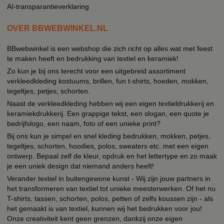
AI-transparantieverklaring
OVER BBWEBWINKEL.NL
BBwebwinkel is een webshop die zich richt op alles wat met feest
te maken heeft en bedrukking van textiel en keramiek!
Zo kun je bij ons terecht voor een uitgebreid assortiment
verkleedkleding kostuums, brillen, fun t-shirts, hoeden, mokken,
tegeltjes, petjes, schorten.
Naast de verkleedkleding hebben wij een eigen textieldrukkerij en
keramiekdrukkerij. Een grappige tekst, een slogan, een quote je
bedrijfslogo, een naam, foto of een unieke print?
Bij ons kun je simpel en snel kleding bedrukken, mokken, petjes,
tegeltjes, schorten, hoodies, polos, sweaters etc. met een eigen
ontwerp. Bepaal zelf de kleur, opdruk en het lettertype en zo maak
je een uniek design dat niemand anders heeft!
Verander textiel in buitengewone kunst - Wij zijn jouw partners in
het transformeren van textiel tot unieke meesterwerken. Of het nu
T-shirts, tassen, schorten, polos, petten of zelfs koussen zijn - als
het gemaakt is van textiel, kunnen wij het bedrukken voor jou!
Onze creativiteit kent geen grenzen, dankzij onze eigen