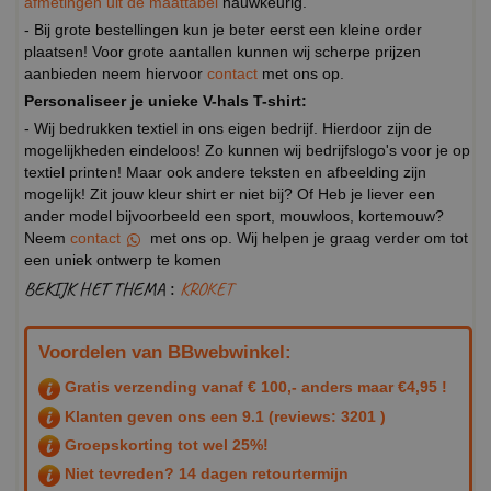
afmetingen uit de maattabel
nauwkeurig.
- Bij grote bestellingen kun je beter eerst een kleine order
plaatsen! Voor grote aantallen kunnen wij scherpe prijzen
aanbieden neem hiervoor
contact
met ons op.
Personaliseer je unieke V-hals T-shirt:
- Wij bedrukken textiel in ons eigen bedrijf. Hierdoor zijn de
mogelijkheden eindeloos! Zo kunnen wij bedrijfslogo's voor je op
textiel printen! Maar ook andere teksten en afbeelding zijn
mogelijk! Zit jouw kleur shirt er niet bij? Of Heb je liever een
ander model bijvoorbeeld een sport, mouwloos, kortemouw?
Neem
contact
met ons op. Wij helpen je graag verder om tot
een uniek ontwerp te komen
BEKIJK HET THEMA :
KROKET
Voordelen van BBwebwinkel:
Gratis verzending vanaf € 100,- anders maar €4,95 !
Klanten geven ons een
9.1
(reviews: 3201 )
Groepskorting tot wel 25%!
Niet tevreden? 14 dagen retourtermijn