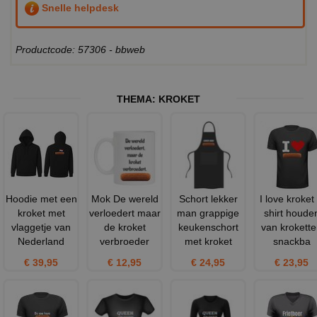
Snelle helpdesk
Productcode: 57306 - bbweb
THEMA:
KROKET
Hoodie met een
Mok De wereld
Schort lekker
I love kroket 
kroket met
verloedert maar
man grappige
shirt houde
vlaggetje van
de kroket
keukenschort
van krokett
Nederland
verbroeder
met kroket
snackba
€ 39,95
€ 12,95
€ 24,95
€ 23,95