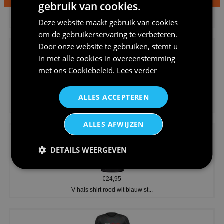
gebruik van cookies.
€24,95
Dames v hals t-shirt prinses v...
Deze website maakt gebruik van cookies
om de gebruikerservaring te verbeteren.
Door onze website te gebruiken, stemt u
in met alle cookies in overeenstemming
met ons
Cookiebeleid
.
Lees verder
€24,95
ALLES ACCEPTEREN
Koningsdag shirt heren v-hals ...
ALLES AFWIJZEN
DETAILS WEERGEVEN
€24,95
V-hals shirt rood wit blauw st...