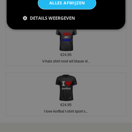
ALLES AFWIJZEN
€24,95
Koningsdag shirt heren v-hals ...
DETAILS WEERGEVEN
€24,95
V-hals shirt rood wit blauw st...
€24,95
I love korfbal t-shirt sport s...