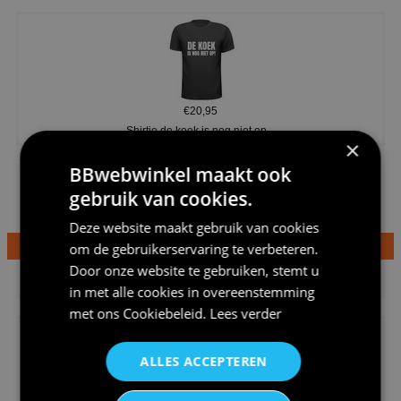
€20,95
Shirtje de koek is nog niet op...
×
BBwebwinkel maakt ook
gebruik van cookies.
Deze website maakt gebruik van cookies
om de gebruikerservaring te verbeteren.
€24,95
Door onze website te gebruiken, stemt u
Dames v hals t-shirt prinses v...
in met alle cookies in overeenstemming
met ons
Cookiebeleid
.
Lees verder
ALLES ACCEPTEREN