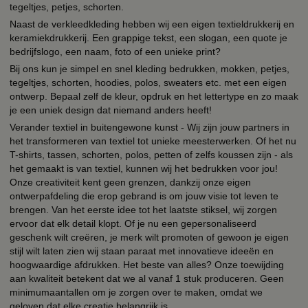
tegeltjes, petjes, schorten.
Naast de verkleedkleding hebben wij een eigen textieldrukkerij en
keramiekdrukkerij. Een grappige tekst, een slogan, een quote je
bedrijfslogo, een naam, foto of een unieke print?
Bij ons kun je simpel en snel kleding bedrukken, mokken, petjes,
tegeltjes, schorten, hoodies, polos, sweaters etc. met een eigen
ontwerp. Bepaal zelf de kleur, opdruk en het lettertype en zo maak
je een uniek design dat niemand anders heeft!
Verander textiel in buitengewone kunst - Wij zijn jouw partners in
het transformeren van textiel tot unieke meesterwerken. Of het nu
T-shirts, tassen, schorten, polos, petten of zelfs koussen zijn - als
het gemaakt is van textiel, kunnen wij het bedrukken voor jou!
Onze creativiteit kent geen grenzen, dankzij onze eigen
ontwerpafdeling die erop gebrand is om jouw visie tot leven te
brengen. Van het eerste idee tot het laatste stiksel, wij zorgen
ervoor dat elk detail klopt. Of je nu een gepersonaliseerd
geschenk wilt creëren, je merk wilt promoten of gewoon je eigen
stijl wilt laten zien wij staan paraat met innovatieve ideeën en
hoogwaardige afdrukken. Het beste van alles? Onze toewijding
aan kwaliteit betekent dat we al vanaf 1 stuk produceren. Geen
minimumaantallen om je zorgen over te maken, omdat we
geloven dat elke creatie belangrijk is.