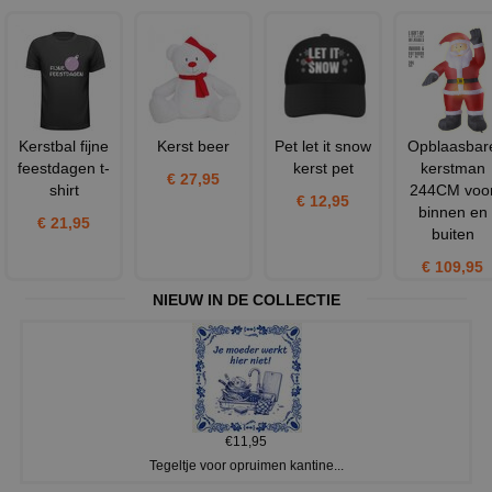
Kerstbal fijne
Kerst beer
Pet let it snow
Opblaasbar
feestdagen t-
kerst pet
kerstman
€ 27,95
shirt
244CM voo
€ 12,95
binnen en
€ 21,95
buiten
€ 109,95
NIEUW IN DE COLLECTIE
€11,95
Tegeltje voor opruimen kantine...