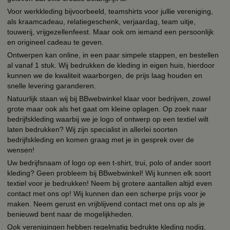
Voor werkkleding bijvoorbeeld, teamshirts voor jullie vereniging,
als kraamcadeau, relatiegeschenk, verjaardag, team uitje,
touwerij, vrijgezellenfeest. Maar ook om iemand een persoonlijk
en origineel cadeau te geven.
Ontwerpen kan online, in een paar simpele stappen, en bestellen
al vanaf 1 stuk. Wij bedrukken de kleding in eigen huis, hierdoor
kunnen we de kwaliteit waarborgen, de prijs laag houden en
snelle levering garanderen.
Natuurlijk staan wij bij BBwebwinkel klaar voor bedrijven, zowel
grote maar ook als het gaat om kleine oplagen. Op zoek naar
bedrijfskleding waarbij we je logo of ontwerp op een textiel wilt
laten bedrukken? Wij zijn specialist in allerlei soorten
bedrijfskleding en komen graag met je in gesprek over de
wensen!
Uw bedrijfsnaam of logo op een t-shirt, trui, polo of ander soort
kleding? Geen probleem bij BBwebwinkel! Wij kunnen elk soort
textiel voor je bedrukken! Neem bij grotere aantallen altijd even
contact met ons op! Wij kunnen dan een scherpe prijs voor je
maken. Neem gerust en vrijblijvend contact met ons op als je
benieuwd bent naar de mogelijkheden.
Ook verenigingen hebben regelmatig bedrukte kleding nodig,