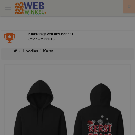
X
Klanten geven ons een
9.1
(reviews: 3201 )
Hoodies
Kerst