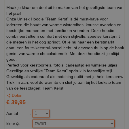
Maak je klaar om deel uit te maken van het gezelligste team van
het jaar!
Onze Unisex Hoodie “Team Kerst” is dé must-have voor
iedereen die houdt van warme wintervibes, knusse avonden en
feestelijke momenten met familie en vrienden. Deze hoodie
combineert ultiem comfort met een stijlvolle, speelse kerstprint
die meteen in het oog springt. Of je nu naar een kerstmarkt
gaat, een foute-kersttrui-borrel hebt, of gewoon thuis op de bank
geniet van warme chocolademelk. Met deze hoodie zit je altijd
goed.
Perfect voor kerstborrels, foto’s, cadeautijd en winterse uitjes
Gezellige en vrolijke “Team Kerst” opdruk in feestelijke stijl
Geweldig als cadeau of als matching outfit met je hele kerstcrew
Trek ’m aan, voel de warmte en sluit je aan bij het leukste team
van de feestdagen: Team Kerst!
Delen
€ 39,95
Aantal
:
kleur
: