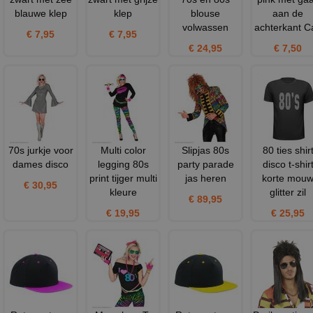
blauwe klep
klep
blouse
aan de
volwassen
achterkant C
€ 7,95
€ 7,95
€ 24,95
€ 7,50
70s jurkje voor
Multi color
Slipjas 80s
80 ties shir
dames disco
legging 80s
party parade
disco t-shir
print tijger multi
jas heren
korte mou
€ 30,95
kleure
glitter zil
€ 89,95
€ 19,95
€ 25,95