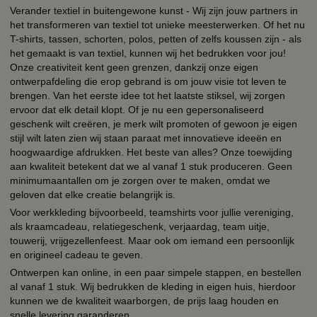
Verander textiel in buitengewone kunst - Wij zijn jouw partners in
het transformeren van textiel tot unieke meesterwerken. Of het nu
T-shirts, tassen, schorten, polos, petten of zelfs koussen zijn - als
het gemaakt is van textiel, kunnen wij het bedrukken voor jou!
Onze creativiteit kent geen grenzen, dankzij onze eigen
ontwerpafdeling die erop gebrand is om jouw visie tot leven te
brengen. Van het eerste idee tot het laatste stiksel, wij zorgen
ervoor dat elk detail klopt. Of je nu een gepersonaliseerd
geschenk wilt creëren, je merk wilt promoten of gewoon je eigen
stijl wilt laten zien wij staan paraat met innovatieve ideeën en
hoogwaardige afdrukken. Het beste van alles? Onze toewijding
aan kwaliteit betekent dat we al vanaf 1 stuk produceren. Geen
minimumaantallen om je zorgen over te maken, omdat we
geloven dat elke creatie belangrijk is.
Voor werkkleding bijvoorbeeld, teamshirts voor jullie vereniging,
als kraamcadeau, relatiegeschenk, verjaardag, team uitje,
touwerij, vrijgezellenfeest. Maar ook om iemand een persoonlijk
en origineel cadeau te geven.
Ontwerpen kan online, in een paar simpele stappen, en bestellen
al vanaf 1 stuk. Wij bedrukken de kleding in eigen huis, hierdoor
kunnen we de kwaliteit waarborgen, de prijs laag houden en
snelle levering garanderen.