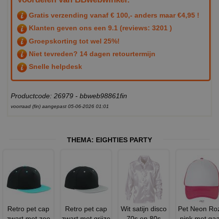
Gratis verzending vanaf € 100,- anders maar €4,95 !
Klanten geven ons een
9.1
(reviews: 3201 )
Groepskorting tot wel 25%!
Niet tevreden? 14 dagen retourtermijn
Snelle helpdesk
Productcode: 26979 - bbweb98861fin
voorraad (fin) aangepast 05-06-2026 01:01
THEMA:
EIGHTIES PARTY
Retro pet cap
Retro pet cap
Wit satijn disco
Pet Neon Ro
zwart met zee
zwart met grijze
70s en 80s
pink met ga