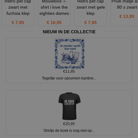
Retro pet cap
Mouwloos T-
Retro pet cap
Pruik matje a
zwart met
shirt i love the
zwart met gele
80 s zwart
fuchsia klep
eighties dames
klep
€ 13,95
€ 7,95
€ 16,95
€ 7,95
NIEUW IN DE COLLECTIE
€11,95
Tegeltje voor opruimen kantine...
€20,95
Shirtje de koek is nog niet op...