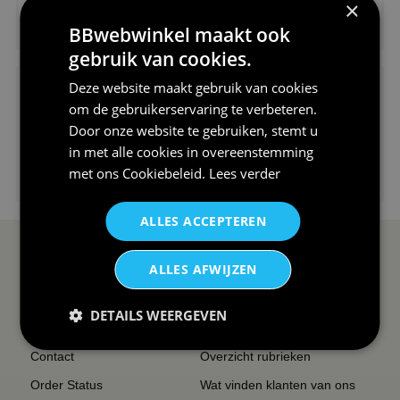
×
€24,95
BBwebwinkel maakt ook
V-hals shirt rood wit blauw st...
gebruik van cookies.
Deze website maakt gebruik van cookies
om de gebruikerservaring te verbeteren.
Door onze website te gebruiken, stemt u
in met alle cookies in overeenstemming
€24,95
met ons
Cookiebeleid
.
Lees verder
I love korfbal t-shirt sport s...
ALLES ACCEPTEREN
SERVICE EN INFO
OVERZICHT
ALLES AFWIJZEN
Reviews
Sitemapping
DETAILS WEERGEVEN
Veel gestelde vragen
Overzicht thema's
Contact
Overzicht rubrieken
Order Status
Wat vinden klanten van ons