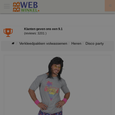
X
Klanten geven ons een
9.1
(reviews: 3201 )
Verkleedpakken volwassenen
Heren
Disco party