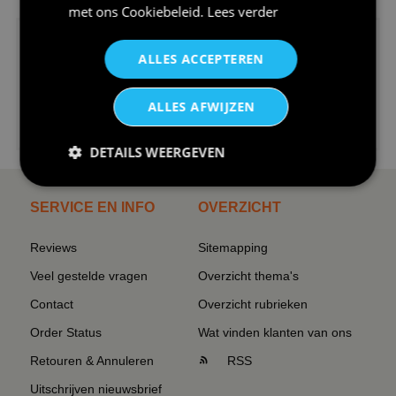
met ons
Cookiebeleid
.
Lees verder
ALLES ACCEPTEREN
ALLES AFWIJZEN
€24,95
I love korfbal t-shirt sport s...
DETAILS WEERGEVEN
SERVICE EN INFO
OVERZICHT
Reviews
Sitemapping
Veel gestelde vragen
Overzicht thema's
Contact
Overzicht rubrieken
Order Status
Wat vinden klanten van ons
Retouren & Annuleren
RSS
Uitschrijven nieuwsbrief