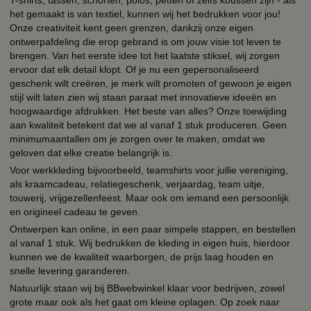
het gemaakt is van textiel, kunnen wij het bedrukken voor jou!
Onze creativiteit kent geen grenzen, dankzij onze eigen
ontwerpafdeling die erop gebrand is om jouw visie tot leven te
brengen. Van het eerste idee tot het laatste stiksel, wij zorgen
ervoor dat elk detail klopt. Of je nu een gepersonaliseerd
geschenk wilt creëren, je merk wilt promoten of gewoon je eigen
stijl wilt laten zien wij staan paraat met innovatieve ideeën en
hoogwaardige afdrukken. Het beste van alles? Onze toewijding
aan kwaliteit betekent dat we al vanaf 1 stuk produceren. Geen
minimumaantallen om je zorgen over te maken, omdat we
geloven dat elke creatie belangrijk is.
Voor werkkleding bijvoorbeeld, teamshirts voor jullie vereniging,
als kraamcadeau, relatiegeschenk, verjaardag, team uitje,
touwerij, vrijgezellenfeest. Maar ook om iemand een persoonlijk
en origineel cadeau te geven.
Ontwerpen kan online, in een paar simpele stappen, en bestellen
al vanaf 1 stuk. Wij bedrukken de kleding in eigen huis, hierdoor
kunnen we de kwaliteit waarborgen, de prijs laag houden en
snelle levering garanderen.
Natuurlijk staan wij bij BBwebwinkel klaar voor bedrijven, zowel
grote maar ook als het gaat om kleine oplagen. Op zoek naar