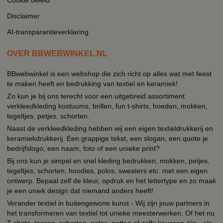
Disclaimer
AI-transparantieverklaring
OVER BBWEBWINKEL.NL
BBwebwinkel is een webshop die zich richt op alles wat met feest
te maken heeft en bedrukking van textiel en keramiek!
Zo kun je bij ons terecht voor een uitgebreid assortiment
verkleedkleding kostuums, brillen, fun t-shirts, hoeden, mokken,
tegeltjes, petjes, schorten.
Naast de verkleedkleding hebben wij een eigen textieldrukkerij en
keramiekdrukkerij. Een grappige tekst, een slogan, een quote je
bedrijfslogo, een naam, foto of een unieke print?
Bij ons kun je simpel en snel kleding bedrukken, mokken, petjes,
tegeltjes, schorten, hoodies, polos, sweaters etc. met een eigen
ontwerp. Bepaal zelf de kleur, opdruk en het lettertype en zo maak
je een uniek design dat niemand anders heeft!
Verander textiel in buitengewone kunst - Wij zijn jouw partners in
het transformeren van textiel tot unieke meesterwerken. Of het nu
T-shirts, tassen, schorten, polos, petten of zelfs koussen zijn - als