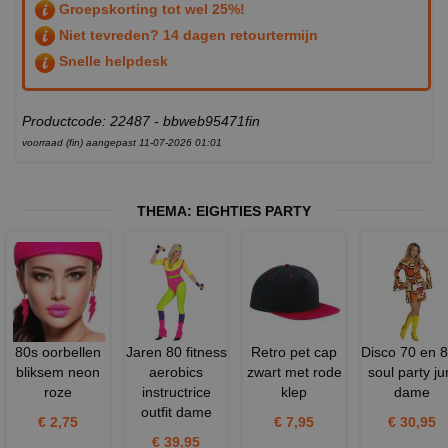
Groepskorting tot wel 25%!
Niet tevreden? 14 dagen retourtermijn
Snelle helpdesk
Productcode: 22487 - bbweb95471fin
voorraad (fin) aangepast 11-07-2026 01:01
THEMA:
EIGHTIES PARTY
80s oorbellen
Jaren 80 fitness
Retro pet cap
Disco 70 en 
bliksem neon
aerobics
zwart met rode
soul party ju
roze
instructrice
klep
dame
outfit dame
€ 2,75
€ 7,95
€ 30,95
€ 39,95