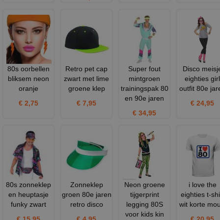
80s oorbellen
Retro pet cap
Super fout
Disco meisj
bliksem neon
zwart met lime
mintgroen
eighties girl
oranje
groene klep
trainingspak 80
outfit 80e jar
en 90e jaren
€ 2,75
€ 7,95
€ 24,95
€ 34,95
80s zonneklep
Zonneklep
Neon groene
i love the
en heuptasje
groen 80e jaren
tijgerprint
eighties t-shi
funky zwart
retro disco
legging 80S
wit korte mo
voor kids kin
€ 15,95
€ 4,95
€ 20,95