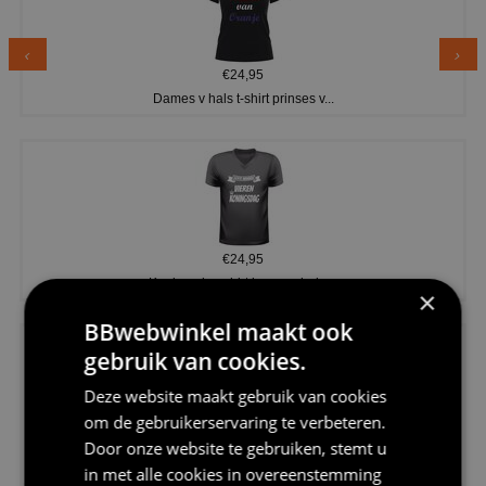
€24,95
Dames v hals t-shirt prinses v...
€24,95
Koningsdag shirt heren v-hals ...
×
BBwebwinkel maakt ook
gebruik van cookies.
Deze website maakt gebruik van cookies
om de gebruikerservaring te verbeteren.
€24,95
Door onze website te gebruiken, stemt u
V-hals shirt rood wit blauw st...
in met alle cookies in overeenstemming