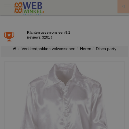
X
Klanten geven ons een
9.1
(reviews: 3201 )
Verkleedpakken volwassenen
Heren
Disco party