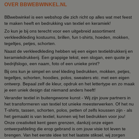
OVER BBWEBWINKEL.NL
BBwebwinkel is een webshop die zich richt op alles wat met feest
te maken heeft en bedrukking van textiel en keramiek!
Zo kun je bij ons terecht voor een uitgebreid assortiment
verkleedkleding kostuums, brillen, fun t-shirts, hoeden, mokken,
tegeltjes, petjes, schorten.
Naast de verkleedkleding hebben wij een eigen textieldrukkerij en
keramiekdrukkerij. Een grappige tekst, een slogan, een quote je
bedrijfslogo, een naam, foto of een unieke print?
Bij ons kun je simpel en snel kleding bedrukken, mokken, petjes,
tegeltjes, schorten, hoodies, polos, sweaters etc. met een eigen
ontwerp. Bepaal zelf de kleur, opdruk en het lettertype en zo maak
je een uniek design dat niemand anders heeft!
Verander textiel in buitengewone kunst - Wij zijn jouw partners in
het transformeren van textiel tot unieke meesterwerken. Of het nu
T-shirts, tassen, schorten, polos, petten of zelfs koussen zijn - als
het gemaakt is van textiel, kunnen wij het bedrukken voor jou!
Onze creativiteit kent geen grenzen, dankzij onze eigen
ontwerpafdeling die erop gebrand is om jouw visie tot leven te
brengen. Van het eerste idee tot het laatste stiksel, wij zorgen