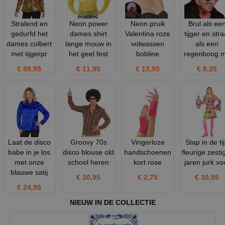
Stralend en
Neon power
Neon pruik
Brul als ee
gedurfd het
dames shirt
Valentina roze
tijger en stra
dames colbert
lange mouw in
volwassen
als een
met tijgerpr
het geel fest
bobline
regenboog 
€ 69,95
€ 11,95
€ 13,95
€ 8,25
Laat de disco
Groovy 70s
Vingerloze
Stap in de ti
babe in je los
disco blouse old
handschoenen
fleurige zesti
met onze
school heren
kort rose
jaren jurk vo
blauwe satij
€ 30,95
€ 2,75
€ 30,95
€ 24,95
NIEUW IN DE COLLECTIE