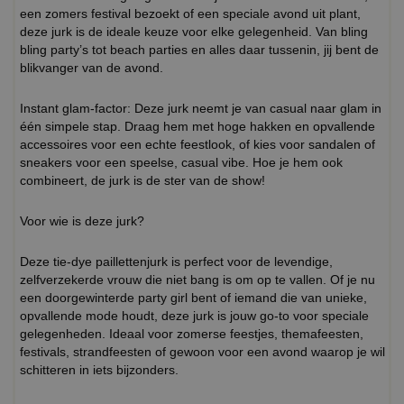
een zomers festival bezoekt of een speciale avond uit plant,
deze jurk is de ideale keuze voor elke gelegenheid. Van bling
bling party’s tot beach parties en alles daar tussenin, jij bent de
blikvanger van de avond.
Instant glam-factor: Deze jurk neemt je van casual naar glam in
één simpele stap. Draag hem met hoge hakken en opvallende
accessoires voor een echte feestlook, of kies voor sandalen of
sneakers voor een speelse, casual vibe. Hoe je hem ook
combineert, de jurk is de ster van de show!
Voor wie is deze jurk?
Deze tie-dye paillettenjurk is perfect voor de levendige,
zelfverzekerde vrouw die niet bang is om op te vallen. Of je nu
een doorgewinterde party girl bent of iemand die van unieke,
opvallende mode houdt, deze jurk is jouw go-to voor speciale
gelegenheden. Ideaal voor zomerse feestjes, themafeesten,
festivals, strandfeesten of gewoon voor een avond waarop je wil
schitteren in iets bijzonders.