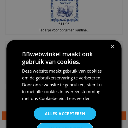
€11,95
Tegeltje voor opruimen kantine...
×
BBwebwinkel maakt ook
gebruik van cookies.
Deze website maakt gebruik van cookies
€20,95
om de gebruikerservaring te verbeteren.
Shirtje de koek is nog niet op...
Door onze website te gebruiken, stemt u
in met alle cookies in overeenstemming
met ons
Cookiebeleid
.
Lees verder
ALLES ACCEPTEREN
€24,95
Dames v hals t-shirt prinses v...