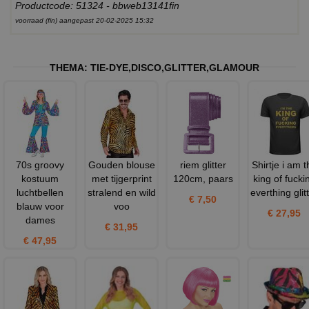
Productcode: 51324 - bbweb13141fin
voorraad (fin) aangepast 20-02-2025 15:32
THEMA:
TIE-DYE
,
DISCO
,
GLITTER
,
GLAMOUR
70s groovy
Gouden blouse
riem glitter
Shirtje i am t
kostuum
met tijgerprint
120cm, paars
king of fucki
luchtbellen
stralend en wild
everthing glit
€ 7,50
blauw voor
voo
€ 27,95
dames
€ 31,95
€ 47,95