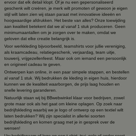
ervoor dat elk detail klopt. Of je nu een gepersonaliseerd
geschenk wilt creëren, je merk wilt promoten of gewoon je eigen
stijl wilt laten zien wij staan paraat met innovatieve ideeën en
hoogwaardige afdrukken. Het beste van alles? Onze toewijding
aan kwaliteit betekent dat we al vanaf 1 stuk produceren. Geen
minimumaantallen om je zorgen over te maken, omdat we
geloven dat elke creatie belangrijk is.
Voor werkkleding bijvoorbeeld, teamshirts voor jullie vereniging,
als kraamcadeau, relatiegeschenk, verjaardag, team uitje,
touwerij, vrijgezellenfeest. Maar ook om iemand een persoonlijk
en origineel cadeau te geven.
Ontwerpen kan online, in een paar simpele stappen, en bestellen
al vanaf 1 stuk. Wij bedrukken de kleding in eigen huis, hierdoor
kunnen we de kwaliteit waarborgen, de prijs laag houden en
snelle levering garanderen.
Natuurlijk staan wij bij BBwebwinkel klaar voor bedrijven, zowel
grote maar ook als het gaat om kleine oplagen. Op zoek naar
bedrijfskleding waarbij we je logo of ontwerp op een textiel wilt
laten bedrukken? Wij zijn specialist in allerlei soorten
bedrijfskleding en komen graag met je in gesprek over de
wensen!
Uw bedrijfsnaam of logo op een t-shirt, trui, polo of ander soort