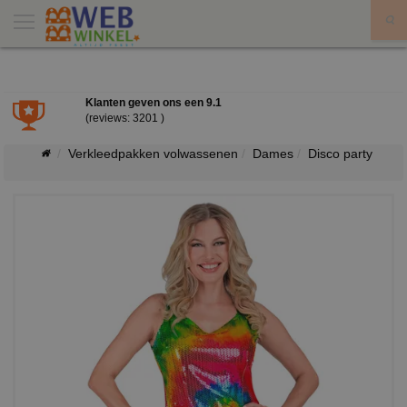
X
Klanten geven ons een
9.1
(reviews: 3201 )
Verkleedpakken volwassenen
Dames
Disco party