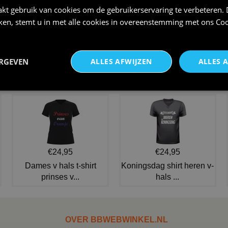
kt gebruik van cookies om de gebruikerservaring te verbeteren.
iken, stemt u in met alle cookies in overeenstemming met ons
Coo
Grappig v-Hals shirt met tekst
Pet vitamine K Kroket
een kroket in de mo
€ 12,95
ERGEVEN
ALLES AFWIJZEN
ALLES 
€ 24,95
NIEUW IN DE COLLECTIE
€24,95
€24,95
Dames v hals t-shirt
Koningsdag shirt heren v-
prinses v...
hals ...
OVER BBWEBWINKEL.NL