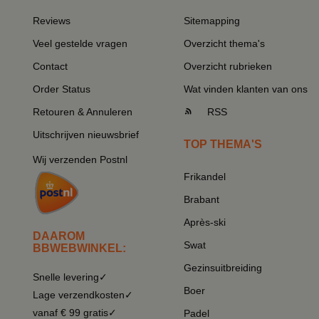
Reviews
Sitemapping
Veel gestelde vragen
Overzicht thema's
Contact
Overzicht rubrieken
Order Status
Wat vinden klanten van ons
Retouren & Annuleren
RSS
Uitschrijven nieuwsbrief
TOP THEMA'S
Wij verzenden Postnl
Frikandel
Brabant
Après-ski
DAAROM
Swat
BBWEBWINKEL:
Gezinsuitbreiding
Snelle levering✓
Boer
Lage verzendkosten✓
vanaf € 99 gratis✓
Padel