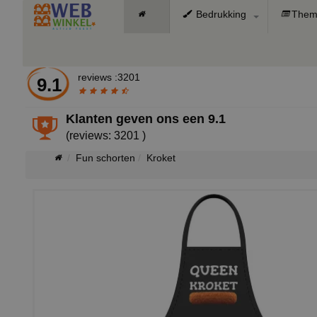
Bedrukking
Them
reviews :3201
9.1
Klanten geven ons een
9.1
(reviews: 3201 )
Fun schorten
Kroket