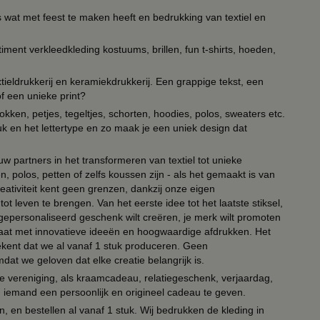
s wat met feest te maken heeft en bedrukking van textiel en
timent verkleedkleding kostuums, brillen, fun t-shirts, hoeden,
ieldrukkerij en keramiekdrukkerij. Een grappige tekst, een
of een unieke print?
kken, petjes, tegeltjes, schorten, hoodies, polos, sweaters etc.
uk en het lettertype en zo maak je een uniek design dat
ouw partners in het transformeren van textiel tot unieke
, polos, petten of zelfs koussen zijn - als het gemaakt is van
eativiteit kent geen grenzen, dankzij onze eigen
ot leven te brengen. Van het eerste idee tot het laatste stiksel,
n gepersonaliseerd geschenk wilt creëren, je merk wilt promoten
 paraat met innovatieve ideeën en hoogwaardige afdrukken. Het
tekent dat we al vanaf 1 stuk produceren. Geen
t we geloven dat elke creatie belangrijk is.
lie vereniging, als kraamcadeau, relatiegeschenk, verjaardag,
om iemand een persoonlijk en origineel cadeau te geven.
 en bestellen al vanaf 1 stuk. Wij bedrukken de kleding in