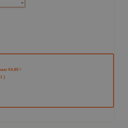
aar €4,95 !
1 )