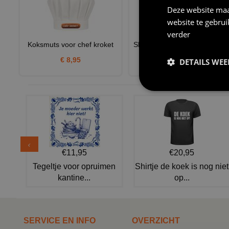
Deze website maa
website te gebru
verder
Koksmuts voor chef kroket
Shirtje lange mouw powered
by kroket
€ 8,95
DETAILS WE
€ 26,95
€11,95
€20,95
Tegeltje voor opruimen
Shirtje de koek is nog niet
kantine...
op...
SERVICE EN INFO
OVERZICHT