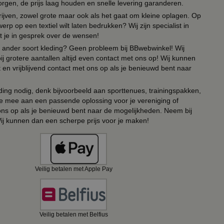
orgen, de prijs laag houden en snelle levering garanderen.
drijven, zowel grote maar ook als het gaat om kleine oplagen. Op
erp op een textiel wilt laten bedrukken? Wij zijn specialist in
t je in gesprek over de wensen!
 of ander soort kleding? Geen probleem bij BBwebwinkel! Wij
ij grotere aantallen altijd even contact met ons op! Wij kunnen
en vrijblijvend contact met ons op als je benieuwd bent naar
ing nodig, denk bijvoorbeeld aan sporttenues, trainingspakken,
e mee aan een passende oplossing voor je vereniging of
 ons op als je benieuwd bent naar de mogelijkheden. Neem bij
Wij kunnen dan een scherpe prijs voor je maken!
Veilig betalen met Apple Pay
Veilig betalen met Belfius