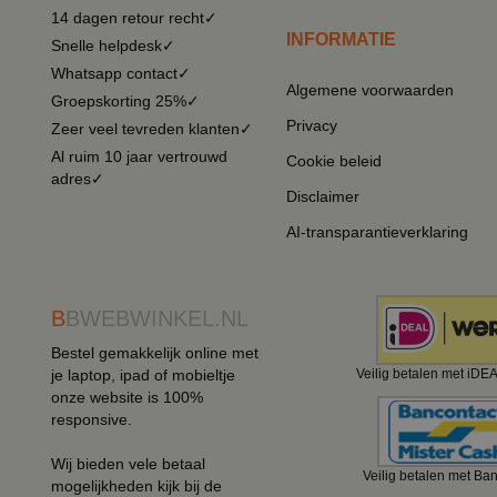
14 dagen retour recht✓
INFORMATIE
Snelle helpdesk✓
Whatsapp contact✓
Algemene voorwaarden
Groepskorting 25%✓
Privacy
Zeer veel tevreden klanten✓
Al ruim 10 jaar vertrouwd
Cookie beleid
adres✓
Disclaimer
AI-transparantieverklaring
B
BWEBWINKEL.NL
Bestel gemakkelijk online met
je laptop, ipad of mobieltje
Veilig betalen met iDE
onze website is 100%
responsive.
Wij bieden vele betaal
Veilig betalen met Ba
mogelijkheden kijk bij de