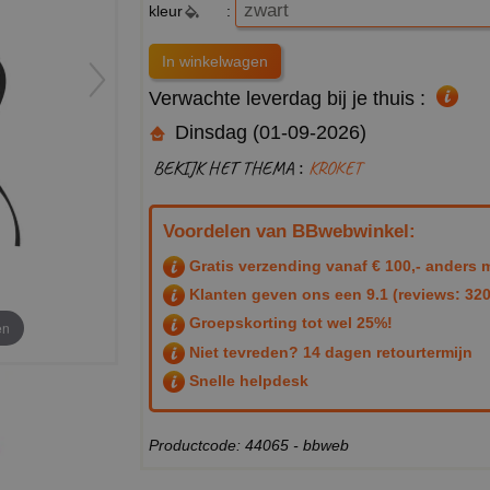
kleur
:
Verwachte leverdag bij je thuis :
Dinsdag (01-09-2026)
BEKIJK HET THEMA :
KROKET
Voordelen van BBwebwinkel:
Gratis verzending vanaf € 100,- anders m
Klanten geven ons een
9.1
(reviews: 320
Groepskorting tot wel 25%!
en
Niet tevreden? 14 dagen retourtermijn
Snelle helpdesk
Productcode: 44065 - bbweb