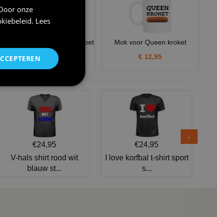
 Door onze
kiebeleid
.
Lees
Koning kroket pet grappige pet
Mok voor Queen kroket
voor Kroketten lief
€ 12,95
ACCEPTEREN
€ 12,95
€24,95
€24,95
V-hals shirt rood wit
I love korfbal t-shirt sport
blauw st...
s...