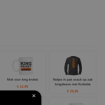
Mok voor king kroket
Netjes in pak snack op zak
longsleeve met Krokette
€ 12,95
€ 25,95
×