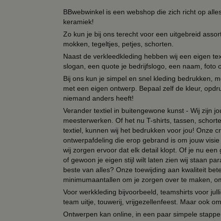
BBwebwinkel is een webshop die zich richt op alle
keramiek!
Zo kun je bij ons terecht voor een uitgebreid assor
mokken, tegeltjes, petjes, schorten.
Naast de verkleedkleding hebben wij een eigen text
slogan, een quote je bedrijfslogo, een naam, foto 
Bij ons kun je simpel en snel kleding bedrukken, mo
met een eigen ontwerp. Bepaal zelf de kleur, opdr
niemand anders heeft!
Verander textiel in buitengewone kunst - Wij zijn j
meesterwerken. Of het nu T-shirts, tassen, schorten
textiel, kunnen wij het bedrukken voor jou! Onze cr
ontwerpafdeling die erop gebrand is om jouw visie t
wij zorgen ervoor dat elk detail klopt. Of je nu ee
of gewoon je eigen stijl wilt laten zien wij staan
beste van alles? Onze toewijding aan kwaliteit be
minimumaantallen om je zorgen over te maken, omda
Voor werkkleding bijvoorbeeld, teamshirts voor jul
team uitje, touwerij, vrijgezellenfeest. Maar ook 
Ontwerpen kan online, in een paar simpele stappen,