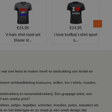
€24,95
€24,95
V-hals shirt rood wit
I love korfbal t-shirt sport
blauw st...
s...
s wat met feest te maken heeft en bedrukking van textiel en
timent verkleedkleding kostuums, brillen, fun t-shirts, hoeden,
ieldrukkerij en keramiekdrukkerij. Een grappige tekst, een
of een unieke print?
kken, petjes, tegeltjes, schorten, hoodies, polos, sweaters etc.
uk en het lettertype en zo maak je een uniek design dat