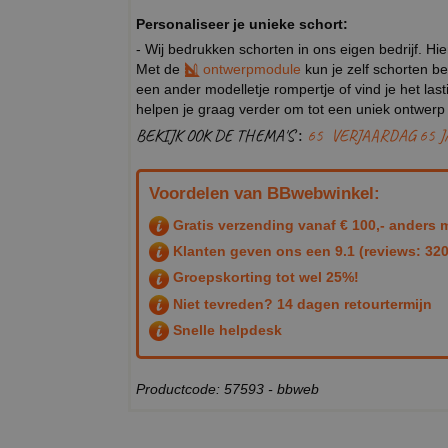
Personaliseer je unieke schort:
- Wij bedrukken schorten in ons eigen bedrijf. Hi
Met de
ontwerpmodule
kun je zelf schorten be
een ander modelletje rompertje of vind je het la
helpen je graag verder om tot een uniek ontwer
BEKIJK OOK DE THEMA'S :
65
VERJAARDAG 65 J
Voordelen van BBwebwinkel:
Gratis verzending vanaf € 100,- anders m
Klanten geven ons een
9.1
(reviews: 320
Groepskorting tot wel 25%!
Niet tevreden? 14 dagen retourtermijn
Snelle helpdesk
Productcode: 57593 - bbweb