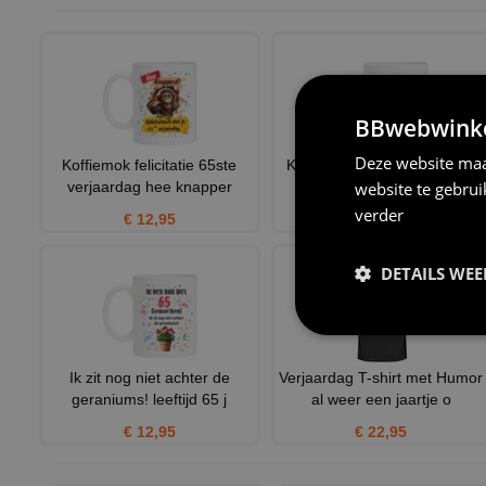
BBwebwinkel
Deze website maa
Koffiemok felicitatie 65ste
Koffiemok 65ste verjaardag
website te gebru
verjaardag hee knapper
grappige ezel felicitat
verder
€ 12,95
€ 12,95
DETAILS WE
Ik zit nog niet achter de
Verjaardag T-shirt met Humor
geraniums! leeftijd 65 j
al weer een jaartje o
€ 12,95
€ 22,95