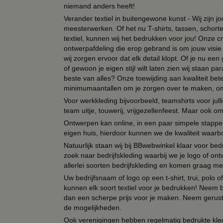
niemand anders heeft!
Verander textiel in buitengewone kunst - Wij zijn j
meesterwerken. Of het nu T-shirts, tassen, schorten
textiel, kunnen wij het bedrukken voor jou! Onze cr
ontwerpafdeling die erop gebrand is om jouw visie t
wij zorgen ervoor dat elk detail klopt. Of je nu ee
of gewoon je eigen stijl wilt laten zien wij staan
beste van alles? Onze toewijding aan kwaliteit be
minimumaantallen om je zorgen over te maken, omda
Voor werkkleding bijvoorbeeld, teamshirts voor jul
team uitje, touwerij, vrijgezellenfeest. Maar ook 
Ontwerpen kan online, in een paar simpele stappen,
eigen huis, hierdoor kunnen we de kwaliteit waarb
Natuurlijk staan wij bij BBwebwinkel klaar voor be
zoek naar bedrijfskleding waarbij we je logo of ontw
allerlei soorten bedrijfskleding en komen graag me
Uw bedrijfsnaam of logo op een t-shirt, trui, polo
kunnen elk soort textiel voor je bedrukken! Neem b
dan een scherpe prijs voor je maken. Neem gerust 
de mogelijkheden.
Ook verenigingen hebben regelmatig bedrukte kled