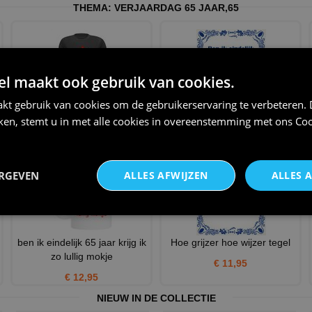
THEMA:
VERJAARDAG 65 JAAR
,
65
 maakt ook gebruik van cookies.
kt gebruik van cookies om de gebruikerservaring te verbeteren.
Leeftijd fun shirt verjaardag 65
Gekke tegel 65 jaar verjaardag
iken, stemt u in met alle cookies in overeenstemming met ons
Coo
jaar pas op
€ 11,95
€ 20,95
ERGEVEN
ALLES AFWIJZEN
ALLES 
ben ik eindelijk 65 jaar krijg ik
Hoe grijzer hoe wijzer tegel
zo lullig mokje
€ 11,95
€ 12,95
NIEUW IN DE COLLECTIE