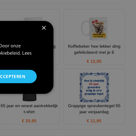
×
 Door onze
Koffiemok 65ste verjaardag
Koffiebeker hee lekker ding
kiebeleid
.
Lees
voor een stoere man of
gefeliciteerd met je 6
€ 12,95
€ 12,95
ACCEPTEREN
65 jaar en woest aantrekkelijk
Grappige spreukentegel 65
t-shirt
jaar verjaardag
€ 20,95
€ 11,95