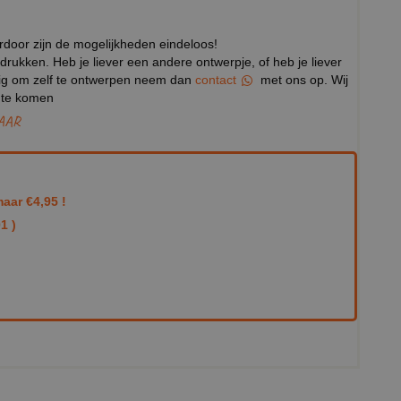
erdoor zijn de mogelijkheden eindeloos!
drukken. Heb je liever een andere ontwerpje, of heb je liever
stig om zelf te ontwerpen neem dan
contact
met ons op. Wij
p te komen
AAR
aar €4,95 !
1 )