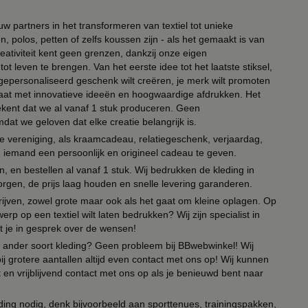
ouw partners in het transformeren van textiel tot unieke
, polos, petten of zelfs koussen zijn - als het gemaakt is van
eativiteit kent geen grenzen, dankzij onze eigen
ot leven te brengen. Van het eerste idee tot het laatste stiksel,
n gepersonaliseerd geschenk wilt creëren, je merk wilt promoten
 paraat met innovatieve ideeën en hoogwaardige afdrukken. Het
tekent dat we al vanaf 1 stuk produceren. Geen
t we geloven dat elke creatie belangrijk is.
lie vereniging, als kraamcadeau, relatiegeschenk, verjaardag,
om iemand een persoonlijk en origineel cadeau te geven.
 en bestellen al vanaf 1 stuk. Wij bedrukken de kleding in
orgen, de prijs laag houden en snelle levering garanderen.
drijven, zowel grote maar ook als het gaat om kleine oplagen. Op
erp op een textiel wilt laten bedrukken? Wij zijn specialist in
t je in gesprek over de wensen!
 of ander soort kleding? Geen probleem bij BBwebwinkel! Wij
ij grotere aantallen altijd even contact met ons op! Wij kunnen
en vrijblijvend contact met ons op als je benieuwd bent naar
ing nodig, denk bijvoorbeeld aan sporttenues, trainingspakken,