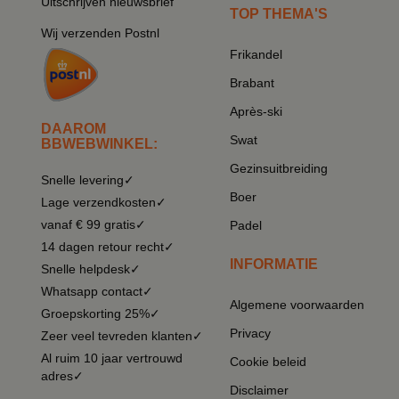
Uitschrijven nieuwsbrief
TOP THEMA'S
Wij verzenden Postnl
Frikandel
Brabant
Après-ski
DAAROM
Swat
BBWEBWINKEL:
Gezinsuitbreiding
Snelle levering✓
Boer
Lage verzendkosten✓
vanaf € 99 gratis✓
Padel
14 dagen retour recht✓
INFORMATIE
Snelle helpdesk✓
Whatsapp contact✓
Algemene voorwaarden
Groepskorting 25%✓
Privacy
Zeer veel tevreden klanten✓
Al ruim 10 jaar vertrouwd
Cookie beleid
adres✓
Disclaimer