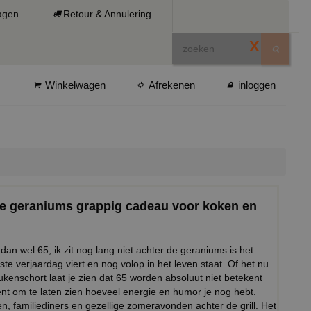
ragen
Retour & Annulering
X
Winkelwagen
Afrekenen
inloggen
 de geraniums grappig cadeau voor koken en
dan wel 65, ik zit nog lang niet achter de geraniums is het
ste verjaardag viert en nog volop in het leven staat. Of het nu
ukenschort laat je zien dat 65 worden absoluut niet betekent
oment om te laten zien hoeveel energie en humor je nog hebt.
n, familiediners en gezellige zomeravonden achter de grill. Het