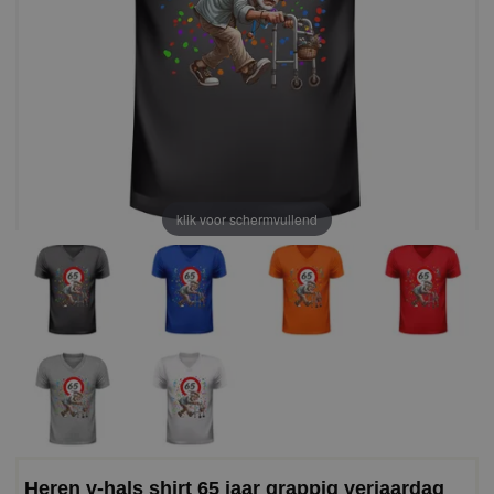
klik voor schermvullend
Heren v-hals shirt 65 jaar grappig verjaardag