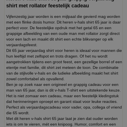
shirt met rollator feestelijk cadeau
Vijfenzestig jaar worden is een mijlpaal die gevierd mag worden
met een flinke dosis humor. Dit heren v-hals shirt 65 jaar is daar
perfect voor. De feestelijke opdruk met het getal 65 en een
grappige afbeelding van een oude man met rollator zorgt direct
voor een lach en maakt dit shirt een echte blikvanger op elk
verjaardagsfeest.
Dit 65 jaar verjaardag shirt voor heren is ideaal voor mannen die
hun leeftijd met zelfspot en trots dragen. Of het nu wordt
aangetrokken tijdens een groot feest, een gezellige borrel of een
etentje met familie, dit shirt zet meteen de toon. De combinatie
van de stijlvolle v-hals en de ludieke afbeelding maakt het shirt
zowel comfortabel als opvallend.
Ben je op zoek naar een origineel en grappig cadeau voor een
man van 65 jaar, dan is dit v-hals T-shirt een uitstekende keuze.
Het is niet zomaar een cadeau, maar een feestelijk kledingstuk
dat herinneringen oproept en garant staat voor leuke reacties.
Perfect als verjaardagscadeau voor vader, opa, collega of vriend
die 65 wordt.
Met dit heren v-hals shirt 65 jaar laat je zien dat ouder worden
iets is om te vieren, mét een knipoog. Humor, comfort en een