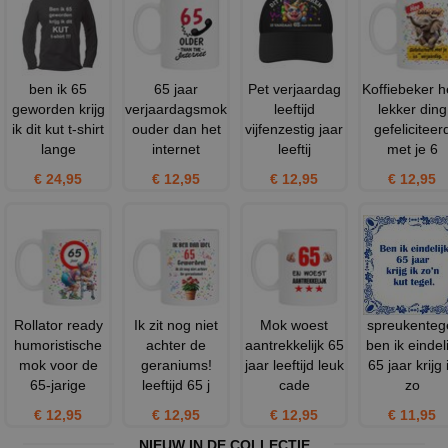
ben ik 65
65 jaar
Pet verjaardag
Koffiebeker 
geworden krijg
verjaardagsmok
leeftijd
lekker ding
ik dit kut t-shirt
ouder dan het
vijfenzestig jaar
gefeliciteer
lange
internet
leeftij
met je 6
€ 24,95
€ 12,95
€ 12,95
€ 12,95
Rollator ready
Ik zit nog niet
Mok woest
spreukenteg
humoristische
achter de
aantrekkelijk 65
ben ik eindeli
mok voor de
geraniums!
jaar leeftijd leuk
65 jaar krijg 
65-jarige
leeftijd 65 j
cade
zo
€ 12,95
€ 12,95
€ 12,95
€ 11,95
NIEUW IN DE COLLECTIE