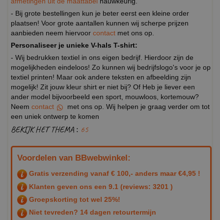
afmetingen uit de maattabel
nauwkeurig.
- Bij grote bestellingen kun je beter eerst een kleine order
plaatsen! Voor grote aantallen kunnen wij scherpe prijzen
aanbieden neem hiervoor
contact
met ons op.
Personaliseer je unieke V-hals T-shirt:
- Wij bedrukken textiel in ons eigen bedrijf. Hierdoor zijn de
mogelijkheden eindeloos! Zo kunnen wij bedrijfslogo's voor je op
textiel printen! Maar ook andere teksten en afbeelding zijn
mogelijk! Zit jouw kleur shirt er niet bij? Of Heb je liever een
ander model bijvoorbeeld een sport, mouwloos, kortemouw?
Neem
contact
met ons op. Wij helpen je graag verder om tot
een uniek ontwerp te komen
BEKIJK HET THEMA :
65
Voordelen van BBwebwinkel:
Gratis verzending vanaf € 100,- anders maar €4,95 !
Klanten geven ons een
9.1
(reviews: 3201 )
Groepskorting tot wel 25%!
Niet tevreden? 14 dagen retourtermijn