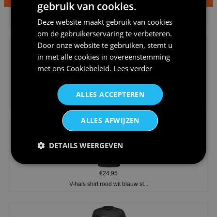
gebruik van cookies.
€24,95
Dames v hals t-shirt prinses v...
Deze website maakt gebruik van cookies
om de gebruikerservaring te verbeteren.
Door onze website te gebruiken, stemt u
in met alle cookies in overeenstemming
met ons
Cookiebeleid
.
Lees verder
€24,95
ALLES ACCEPTEREN
Koningsdag shirt heren v-hals ...
ALLES AFWIJZEN
DETAILS WEERGEVEN
€24,95
V-hals shirt rood wit blauw st...