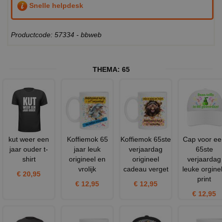
Snelle helpdesk
Productcode: 57334 - bbweb
THEMA:
65
kut weer een
Koffiemok 65
Koffiemok 65ste
Cap voor ee
jaar ouder t-
jaar leuk
verjaardag
65ste
shirt
origineel en
origineel
verjaardag
vrolijk
cadeau verget
leuke orgine
€ 20,95
print
€ 12,95
€ 12,95
€ 12,95