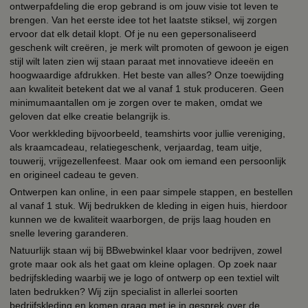
ontwerpafdeling die erop gebrand is om jouw visie tot leven te
brengen. Van het eerste idee tot het laatste stiksel, wij zorgen
ervoor dat elk detail klopt. Of je nu een gepersonaliseerd
geschenk wilt creëren, je merk wilt promoten of gewoon je eigen
stijl wilt laten zien wij staan paraat met innovatieve ideeën en
hoogwaardige afdrukken. Het beste van alles? Onze toewijding
aan kwaliteit betekent dat we al vanaf 1 stuk produceren. Geen
minimumaantallen om je zorgen over te maken, omdat we
geloven dat elke creatie belangrijk is.
Voor werkkleding bijvoorbeeld, teamshirts voor jullie vereniging,
als kraamcadeau, relatiegeschenk, verjaardag, team uitje,
touwerij, vrijgezellenfeest. Maar ook om iemand een persoonlijk
en origineel cadeau te geven.
Ontwerpen kan online, in een paar simpele stappen, en bestellen
al vanaf 1 stuk. Wij bedrukken de kleding in eigen huis, hierdoor
kunnen we de kwaliteit waarborgen, de prijs laag houden en
snelle levering garanderen.
Natuurlijk staan wij bij BBwebwinkel klaar voor bedrijven, zowel
grote maar ook als het gaat om kleine oplagen. Op zoek naar
bedrijfskleding waarbij we je logo of ontwerp op een textiel wilt
laten bedrukken? Wij zijn specialist in allerlei soorten
bedrijfskleding en komen graag met je in gesprek over de