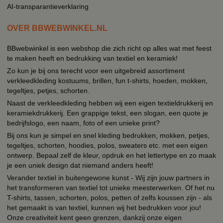
AI-transparantieverklaring
OVER BBWEBWINKEL.NL
BBwebwinkel is een webshop die zich richt op alles wat met feest
te maken heeft en bedrukking van textiel en keramiek!
Zo kun je bij ons terecht voor een uitgebreid assortiment
verkleedkleding kostuums, brillen, fun t-shirts, hoeden, mokken,
tegeltjes, petjes, schorten.
Naast de verkleedkleding hebben wij een eigen textieldrukkerij en
keramiekdrukkerij. Een grappige tekst, een slogan, een quote je
bedrijfslogo, een naam, foto of een unieke print?
Bij ons kun je simpel en snel kleding bedrukken, mokken, petjes,
tegeltjes, schorten, hoodies, polos, sweaters etc. met een eigen
ontwerp. Bepaal zelf de kleur, opdruk en het lettertype en zo maak
je een uniek design dat niemand anders heeft!
Verander textiel in buitengewone kunst - Wij zijn jouw partners in
het transformeren van textiel tot unieke meesterwerken. Of het nu
T-shirts, tassen, schorten, polos, petten of zelfs koussen zijn - als
het gemaakt is van textiel, kunnen wij het bedrukken voor jou!
Onze creativiteit kent geen grenzen, dankzij onze eigen