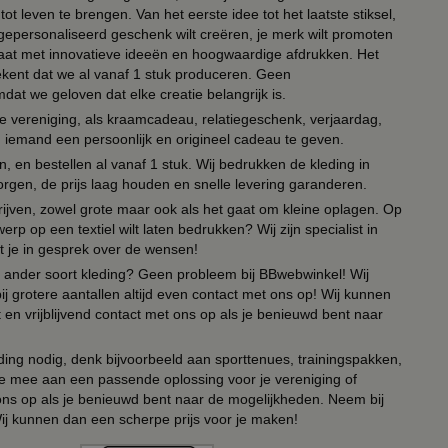
ot leven te brengen. Van het eerste idee tot het laatste stiksel,
n gepersonaliseerd geschenk wilt creëren, je merk wilt promoten
 paraat met innovatieve ideeën en hoogwaardige afdrukken. Het
tekent dat we al vanaf 1 stuk produceren. Geen
t we geloven dat elke creatie belangrijk is.
lie vereniging, als kraamcadeau, relatiegeschenk, verjaardag,
om iemand een persoonlijk en origineel cadeau te geven.
 en bestellen al vanaf 1 stuk. Wij bedrukken de kleding in
orgen, de prijs laag houden en snelle levering garanderen.
drijven, zowel grote maar ook als het gaat om kleine oplagen. Op
erp op een textiel wilt laten bedrukken? Wij zijn specialist in
t je in gesprek over de wensen!
 of ander soort kleding? Geen probleem bij BBwebwinkel! Wij
ij grotere aantallen altijd even contact met ons op! Wij kunnen
en vrijblijvend contact met ons op als je benieuwd bent naar
ing nodig, denk bijvoorbeeld aan sporttenues, trainingspakken,
e mee aan een passende oplossing voor je vereniging of
 ons op als je benieuwd bent naar de mogelijkheden. Neem bij
Wij kunnen dan een scherpe prijs voor je maken!