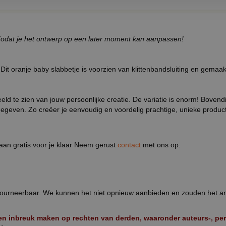
f. Zodat je het ontwerp op een later moment kan aanpassen!
 Dit oranje baby slabbetje is voorzien van klittenbandsluiting en gema
d te zien van jouw persoonlijke creatie. De variatie is enorm! Bovendien
gegeven. Zo creëer je eenvoudig en voordelig prachtige, unieke produc
aan gratis voor je klaar Neem gerust
contact
met ons op.
 retourneerbaar. We kunnen het niet opnieuw aanbieden en zouden het
 inbreuk maken op rechten van derden, waaronder auteurs-, perso