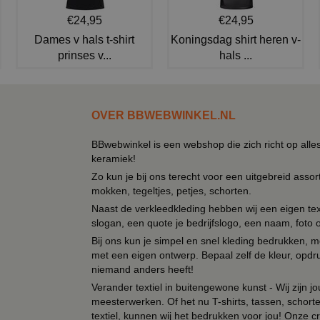
€24,95
€24,95
Dames v hals t-shirt
Koningsdag shirt heren v-
prinses v...
hals ...
OVER BBWEBWINKEL.NL
BBwebwinkel is een webshop die zich richt op alle
keramiek!
Zo kun je bij ons terecht voor een uitgebreid assor
mokken, tegeltjes, petjes, schorten.
Naast de verkleedkleding hebben wij een eigen text
slogan, een quote je bedrijfslogo, een naam, foto 
Bij ons kun je simpel en snel kleding bedrukken, mo
met een eigen ontwerp. Bepaal zelf de kleur, opdr
niemand anders heeft!
Verander textiel in buitengewone kunst - Wij zijn j
meesterwerken. Of het nu T-shirts, tassen, schorten
textiel, kunnen wij het bedrukken voor jou! Onze cr