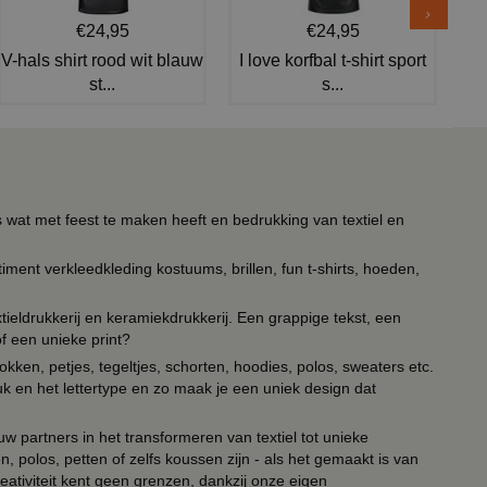
€24,95
€24,95
V-hals shirt rood wit blauw
I love korfbal t-shirt sport
st...
s...
s wat met feest te maken heeft en bedrukking van textiel en
timent verkleedkleding kostuums, brillen, fun t-shirts, hoeden,
ieldrukkerij en keramiekdrukkerij. Een grappige tekst, een
of een unieke print?
kken, petjes, tegeltjes, schorten, hoodies, polos, sweaters etc.
uk en het lettertype en zo maak je een uniek design dat
ouw partners in het transformeren van textiel tot unieke
, polos, petten of zelfs koussen zijn - als het gemaakt is van
eativiteit kent geen grenzen, dankzij onze eigen