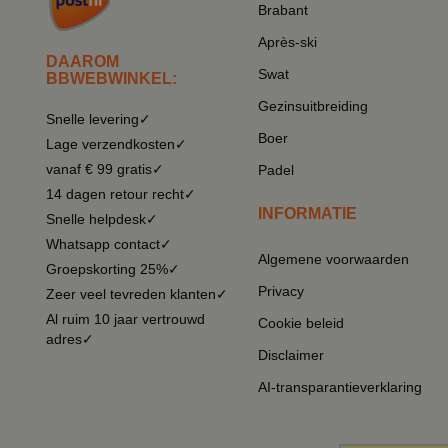
Brabant
Après-ski
DAAROM
Swat
BBWEBWINKEL:
Gezinsuitbreiding
Snelle levering✓
Boer
Lage verzendkosten✓
vanaf € 99 gratis✓
Padel
14 dagen retour recht✓
INFORMATIE
Snelle helpdesk✓
Whatsapp contact✓
Algemene voorwaarden
Groepskorting 25%✓
Privacy
Zeer veel tevreden klanten✓
Al ruim 10 jaar vertrouwd
Cookie beleid
adres✓
Disclaimer
AI-transparantieverklaring