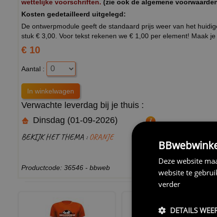
wettelijke voorschriften.
(zie ook de algemene voorwaarde
Kosten gedetailleerd uitgelegd:
De ontwerpmodule geeft de standaard prijs weer van het huidige
stuk € 3,00. Voor tekst rekenen we € 1,00 per element! Maak je 
€ 10
Aantal :
Verwachte leverdag bij je thuis :
Dinsdag (01-09-2026)
BEKIJK HET THEMA :
ORANJE
BBwebwinkel
Deze website maa
Productcode: 36546 - bbweb
website te gebru
verder
DETAILS WEE