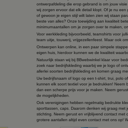
ontwerpafdeling die erop gebrand is om jouw visie t
wij zorgen ervoor dat elk detail klopt. Of je nu ee
of gewoon je eigen stijl wilt laten zien wij staan
beste van alles? Onze toewijding aan kwaliteit be
minimumaantallen om je zorgen over te maken, omda
Voor werkkleding bijvoorbeeld, teamshirts voor jul
team uitje, touwerij, vrijgezellenfeest. Maar ook 
Ontwerpen kan online, in een paar simpele stappen,
eigen huis, hierdoor kunnen we de kwaliteit waarb
Natuurlijk staan wij bij BBwebwinkel klaar voor be
zoek naar bedrijfskleding waarbij we je logo of ontw
allerlei soorten bedrijfskleding en komen graag me
Uw bedrijfsnaam of logo op een t-shirt, trui, polo
kunnen elk soort textiel voor je bedrukken! Neem b
dan een scherpe prijs voor je maken. Neem gerust 
de mogelijkheden.
Ook verenigingen hebben regelmatig bedrukte kled
sporttassen, caps. Daarom denken wij graag met j
stichting. Neem gerust en vrijblijvend contact met
grotere aantallen altijd even contact met ons op! 