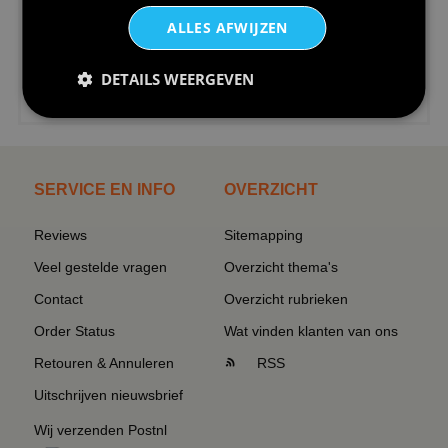
ALLES AFWIJZEN
DETAILS WEERGEVEN
€24,95
I love korfbal t-shirt sport s...
SERVICE EN INFO
OVERZICHT
Reviews
Sitemapping
Veel gestelde vragen
Overzicht thema's
Contact
Overzicht rubrieken
Order Status
Wat vinden klanten van ons
Retouren & Annuleren
RSS
Uitschrijven nieuwsbrief
Wij verzenden Postnl