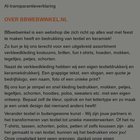
AI-transparantieverklaring
OVER BBWEBWINKEL.NL
BBwebwinkel is een webshop die zich richt op alles wat met feest
te maken heeft en bedrukking van textiel en keramiek!
Zo kun je bij ons terecht voor een uitgebreid assortiment
verkleedkleding kostuums, brillen, fun t-shirts, hoeden, mokken,
tegeltjes, petjes, schorten.
Naast de verkleedkleding hebben wij een eigen textieldrukkerij en
keramiekdrukkerij. Een grappige tekst, een slogan, een quote je
bedrijfslogo, een naam, foto of een unieke print?
Bij ons kun je simpel en snel kleding bedrukken, mokken, petjes,
tegeltjes, schorten, hoodies, polos, sweaters etc. met een eigen
ontwerp. Bepaal zelf de kleur, opdruk en het lettertype en zo maak
je een uniek design dat niemand anders heeft!
Verander textiel in buitengewone kunst - Wij zijn jouw partners in
het transformeren van textiel tot unieke meesterwerken. Of het nu
T-shirts, tassen, schorten, polos, petten of zelfs koussen zijn - als
het gemaakt is van textiel, kunnen wij het bedrukken voor jou!
Onze creativiteit kent geen grenzen, dankzij onze eigen