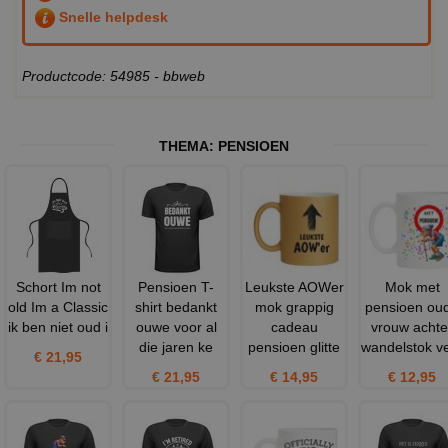
Snelle helpdesk
Productcode: 54985 - bbweb
THEMA:
PENSIOEN
Schort Im not
Pensioen T-
Leukste AOWer
Mok met
old Im a Classic
shirt bedankt
mok grappig
pensioen ou
ik ben niet oud i
ouwe voor al
cadeau
vrouw achte
die jaren ke
pensioen glitte
wandelstok v
€ 21,95
€ 21,95
€ 14,95
€ 12,95