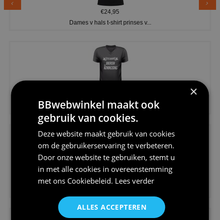
€24,95
Dames v hals t-shirt prinses v...
×
€24,95
BBwebwinkel maakt ook
Koningsdag shirt heren v-hals ...
gebruik van cookies.
Deze website maakt gebruik van cookies
om de gebruikerservaring te verbeteren.
Door onze website te gebruiken, stemt u
in met alle cookies in overeenstemming
€24,95
met ons
Cookiebeleid
.
Lees verder
V-hals shirt rood wit blauw st...
ALLES ACCEPTEREN