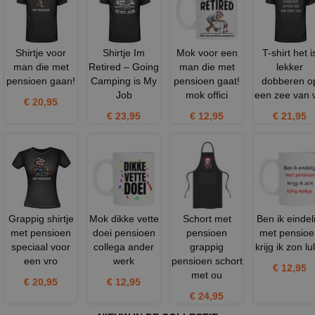
Shirtje voor
Shirtje Im
Mok voor een
T-shirt het i
man die met
Retired – Going
man die met
lekker
pensioen gaan!
Camping is My
pensioen gaat!
dobberen o
Job
mok offici
een zee van v
€ 20,95
€ 23,95
€ 12,95
€ 21,95
Grappig shirtje
Mok dikke vette
Schort met
Ben ik eindeli
met pensioen
doei pensioen
pensioen
met pensioe
speciaal voor
collega ander
grappig
krijg ik zon lul
een vro
werk
pensioen schort
€ 12,95
met ou
€ 20,95
€ 12,95
€ 24,95