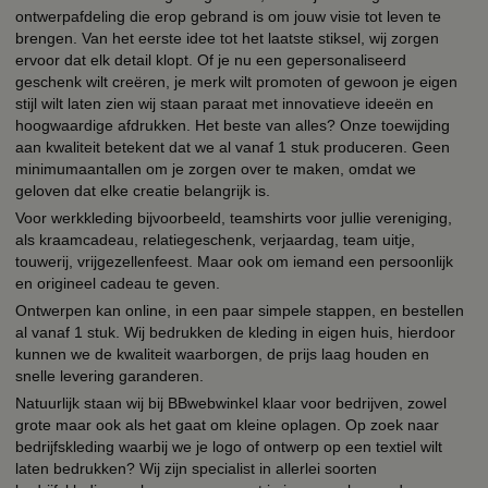
ontwerpafdeling die erop gebrand is om jouw visie tot leven te
brengen. Van het eerste idee tot het laatste stiksel, wij zorgen
ervoor dat elk detail klopt. Of je nu een gepersonaliseerd
geschenk wilt creëren, je merk wilt promoten of gewoon je eigen
stijl wilt laten zien wij staan paraat met innovatieve ideeën en
hoogwaardige afdrukken. Het beste van alles? Onze toewijding
aan kwaliteit betekent dat we al vanaf 1 stuk produceren. Geen
minimumaantallen om je zorgen over te maken, omdat we
geloven dat elke creatie belangrijk is.
Voor werkkleding bijvoorbeeld, teamshirts voor jullie vereniging,
als kraamcadeau, relatiegeschenk, verjaardag, team uitje,
touwerij, vrijgezellenfeest. Maar ook om iemand een persoonlijk
en origineel cadeau te geven.
Ontwerpen kan online, in een paar simpele stappen, en bestellen
al vanaf 1 stuk. Wij bedrukken de kleding in eigen huis, hierdoor
kunnen we de kwaliteit waarborgen, de prijs laag houden en
snelle levering garanderen.
Natuurlijk staan wij bij BBwebwinkel klaar voor bedrijven, zowel
grote maar ook als het gaat om kleine oplagen. Op zoek naar
bedrijfskleding waarbij we je logo of ontwerp op een textiel wilt
laten bedrukken? Wij zijn specialist in allerlei soorten