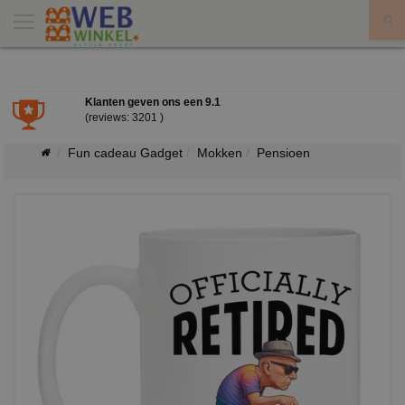
X
Klanten geven ons een
9.1
(reviews: 3201 )
Fun cadeau Gadget
Mokken
Pensioen