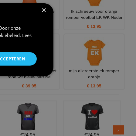
×
oranje leeuwin t-shirt korte
Ik schreeuw voor oranje
mouw
romper voetbal EK WK Neder
€ 20,95
€ 13,95
 Door onze
kiebeleid
.
Lees
ACCEPTEREN
I love Nederland hoodie met
mijn allereerste ek romper
rood wit blauw hart Ne
oranje
€ 39,95
€ 13,95
€24,95
€24,95