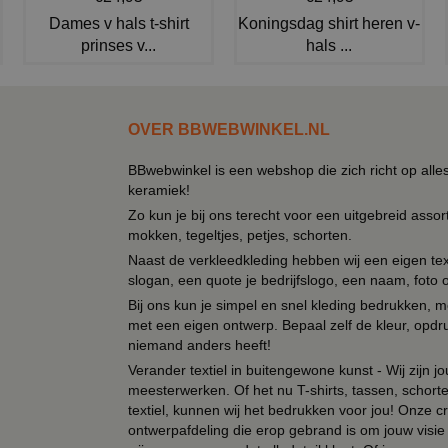
Dames v hals t-shirt
Koningsdag shirt heren v-
prinses v...
hals ...
OVER BBWEBWINKEL.NL
BBwebwinkel is een webshop die zich richt op alle
keramiek!
Zo kun je bij ons terecht voor een uitgebreid assor
mokken, tegeltjes, petjes, schorten.
Naast de verkleedkleding hebben wij een eigen text
slogan, een quote je bedrijfslogo, een naam, foto 
Bij ons kun je simpel en snel kleding bedrukken, mo
met een eigen ontwerp. Bepaal zelf de kleur, opdr
niemand anders heeft!
Verander textiel in buitengewone kunst - Wij zijn j
meesterwerken. Of het nu T-shirts, tassen, schorten
textiel, kunnen wij het bedrukken voor jou! Onze cr
ontwerpafdeling die erop gebrand is om jouw visie t