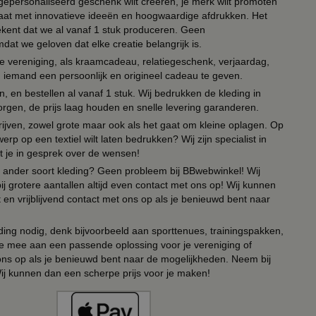
n gepersonaliseerd geschenk wilt creëren, je merk wilt promoten
 paraat met innovatieve ideeën en hoogwaardige afdrukken. Het
tekent dat we al vanaf 1 stuk produceren. Geen
t we geloven dat elke creatie belangrijk is.
lie vereniging, als kraamcadeau, relatiegeschenk, verjaardag,
om iemand een persoonlijk en origineel cadeau te geven.
 en bestellen al vanaf 1 stuk. Wij bedrukken de kleding in
orgen, de prijs laag houden en snelle levering garanderen.
drijven, zowel grote maar ook als het gaat om kleine oplagen. Op
erp op een textiel wilt laten bedrukken? Wij zijn specialist in
t je in gesprek over de wensen!
 of ander soort kleding? Geen probleem bij BBwebwinkel! Wij
ij grotere aantallen altijd even contact met ons op! Wij kunnen
en vrijblijvend contact met ons op als je benieuwd bent naar
ing nodig, denk bijvoorbeeld aan sporttenues, trainingspakken,
e mee aan een passende oplossing voor je vereniging of
 ons op als je benieuwd bent naar de mogelijkheden. Neem bij
Wij kunnen dan een scherpe prijs voor je maken!