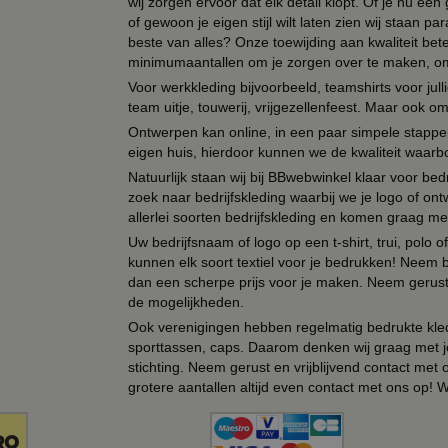
wij zorgen ervoor dat elk detail klopt. Of je nu ee
of gewoon je eigen stijl wilt laten zien wij staan
beste van alles? Onze toewijding aan kwaliteit be
minimumaantallen om je zorgen over te maken, omda
Voor werkkleding bijvoorbeeld, teamshirts voor jul
team uitje, touwerij, vrijgezellenfeest. Maar ook 
Ontwerpen kan online, in een paar simpele stappen,
eigen huis, hierdoor kunnen we de kwaliteit waarb
Natuurlijk staan wij bij BBwebwinkel klaar voor be
zoek naar bedrijfskleding waarbij we je logo of ontw
allerlei soorten bedrijfskleding en komen graag me
Uw bedrijfsnaam of logo op een t-shirt, trui, polo
kunnen elk soort textiel voor je bedrukken! Neem b
dan een scherpe prijs voor je maken. Neem gerust 
de mogelijkheden.
Ook verenigingen hebben regelmatig bedrukte kled
sporttassen, caps. Daarom denken wij graag met j
stichting. Neem gerust en vrijblijvend contact met
grotere aantallen altijd even contact met ons op! 