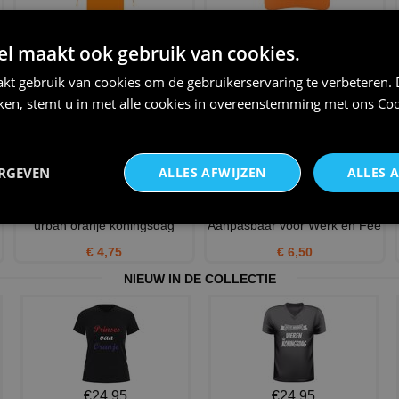
oranje boven schort
Pet ik juich voor Holland
 maakt ook gebruik van cookies.
€ 21,95
€ 12,95
kt gebruik van cookies om de gebruikerservaring te verbeteren.
iken, stemt u in met alle cookies in overeenstemming met ons
Coo
ERGEVEN
ALLES AFWIJZEN
ALLES 
Modern T-shirt voor dames
Veiligheidsvest oranje
urban oranje koningsdag
Aanpasbaar voor Werk en Fee
€ 4,75
€ 6,50
NIEUW IN DE COLLECTIE
€24,95
€24,95