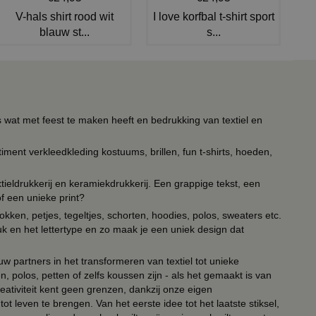
V-hals shirt rood wit
I love korfbal t-shirt sport
blauw st...
s...
s wat met feest te maken heeft en bedrukking van textiel en
timent verkleedkleding kostuums, brillen, fun t-shirts, hoeden,
ieldrukkerij en keramiekdrukkerij. Een grappige tekst, een
of een unieke print?
kken, petjes, tegeltjes, schorten, hoodies, polos, sweaters etc.
uk en het lettertype en zo maak je een uniek design dat
ouw partners in het transformeren van textiel tot unieke
, polos, petten of zelfs koussen zijn - als het gemaakt is van
eativiteit kent geen grenzen, dankzij onze eigen
ot leven te brengen. Van het eerste idee tot het laatste stiksel,