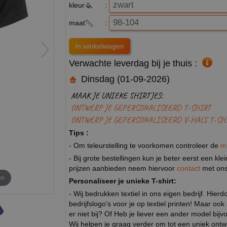
kleur
:
maat
:
Verwachte leverdag bij je thuis :
Dinsdag (01-09-2026)
MAAK JE UNIEKE SHIRTJES:
ONTWERP JE GEPERSONALISEERD T-SHIRT
ONTWERP JE GEPERSONALISEERD V-HALS T-SH
Tips :
- Om teleurstelling te voorkomen controleer de
m
- Bij grote bestellingen kun je beter eerst een kl
prijzen aanbieden neem hiervoor
contact
met ons
en
Personaliseer je unieke T-shirt:
- Wij bedrukken textiel in ons eigen bedrijf. Hier
bedrijfslogo's voor je op textiel printen! Maar ook
er niet bij? Of Heb je liever een ander model b
Wij helpen je graag verder om tot een uniek ont