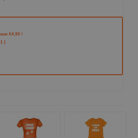
aar €4,95 !
1 )