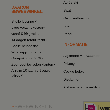
Après-ski
DAAROM
Swat
BBWEBWINKEL:
Gezinsuitbreiding
Snelle levering✓
Boer
Lage verzendkosten✓
vanaf € 99 gratis✓
Padel
14 dagen retour recht✓
INFORMATIE
Snelle helpdesk✓
Whatsapp contact✓
Algemene voorwaarden
Groepskorting 25%✓
Privacy
Zeer veel tevreden klanten✓
Al ruim 10 jaar vertrouwd
Cookie beleid
adres✓
Disclaimer
AI-transparantieverklaring
B
BWEBWINKEL.NL