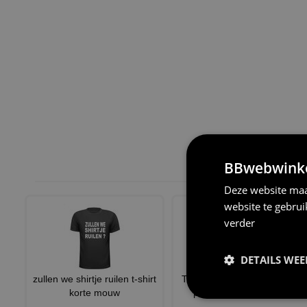
BBwebwinkel
Deze website maa
website te gebru
verder
DETAILS WE
zullen we shirtje ruilen t-shirt
T-shirt voor mannen oranje
korte mouw
personaliseren T-shirt