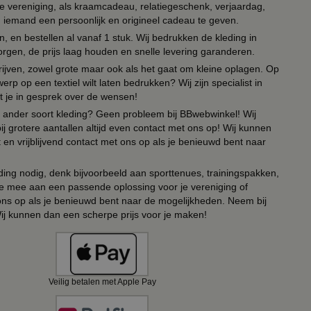
lie vereniging, als kraamcadeau, relatiegeschenk, verjaardag,
om iemand een persoonlijk en origineel cadeau te geven.
 en bestellen al vanaf 1 stuk. Wij bedrukken de kleding in
orgen, de prijs laag houden en snelle levering garanderen.
drijven, zowel grote maar ook als het gaat om kleine oplagen. Op
erp op een textiel wilt laten bedrukken? Wij zijn specialist in
t je in gesprek over de wensen!
 of ander soort kleding? Geen probleem bij BBwebwinkel! Wij
ij grotere aantallen altijd even contact met ons op! Wij kunnen
en vrijblijvend contact met ons op als je benieuwd bent naar
ing nodig, denk bijvoorbeeld aan sporttenues, trainingspakken,
e mee aan een passende oplossing voor je vereniging of
 ons op als je benieuwd bent naar de mogelijkheden. Neem bij
Wij kunnen dan een scherpe prijs voor je maken!
Veilig betalen met Apple Pay