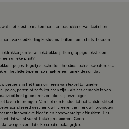
s wat met feest te maken heeft en bedrukking van textiel en
timent verkleedkleding kostuums, brillen, fun t-shirts, hoeden,
ieldrukkerij en keramiekdrukkerij. Een grappige tekst, een
of een unieke print?
kken, petjes, tegeltjes, schorten, hoodies, polos, sweaters etc.
uk en het lettertype en zo maak je een uniek design dat
ouw partners in het transformeren van textiel tot unieke
, polos, petten of zelfs koussen zijn - als het gemaakt is van
eativiteit kent geen grenzen, dankzij onze eigen
ot leven te brengen. Van het eerste idee tot het laatste stiksel,
n gepersonaliseerd geschenk wilt creëren, je merk wilt promoten
 paraat met innovatieve ideeën en hoogwaardige afdrukken. Het
tekent dat we al vanaf 1 stuk produceren. Geen
t we geloven dat elke creatie belangrijk is.