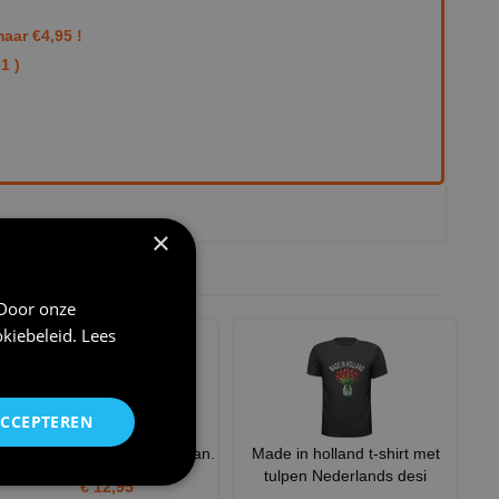
aar €4,95 !
1 )
×
 Door onze
kiebeleid
.
Lees
ACCEPTEREN
Voetbal petje 100% oranje fan.
Made in holland t-shirt met
tulpen Nederlands desi
€ 12,95