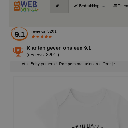
Bedrukking
Them
reviews :3201
9.1
Klanten geven ons een
9.1
(reviews: 3201 )
Baby peuters
Rompers met teksten
Oranje