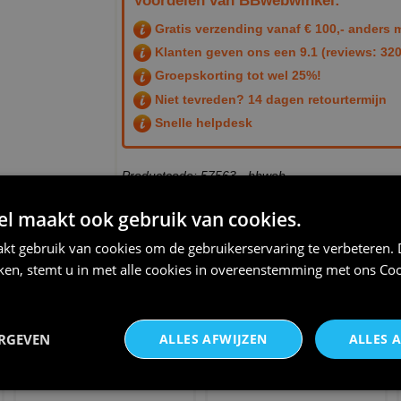
Voordelen van BBwebwinkel:
Gratis verzending vanaf € 100,- anders m
Klanten geven ons een
9.1
(reviews: 320
Groepskorting tot wel 25%!
Niet tevreden? 14 dagen retourtermijn
Snelle helpdesk
Productcode: 57563 - bbweb
 maakt ook gebruik van cookies.
THEMA:
HOLLAND
,
ORANJE
kt gebruik van cookies om de gebruikerservaring te verbeteren.
iken, stemt u in met alle cookies in overeenstemming met ons
Coo
ERGEVEN
ALLES AFWIJZEN
ALLES 
Samba topje en broek in neon
Vlaggenlijn Loekie de leeuw
oranje
oranje holland aanvall