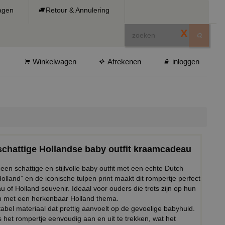
ragen
Retour & Annulering
X
Winkelwagen
Afrekenen
inloggen
schattige Hollandse baby outfit kraamcadeau
en schattige en stijlvolle baby outfit met een echte Dutch
olland” en de iconische tulpen print maakt dit rompertje perfect
f Holland souvenir. Ideaal voor ouders die trots zijn op hun
n met een herkenbaar Holland thema.
bel materiaal dat prettig aanvoelt op de gevoelige babyhuid.
is het rompertje eenvoudig aan en uit te trekken, wat het