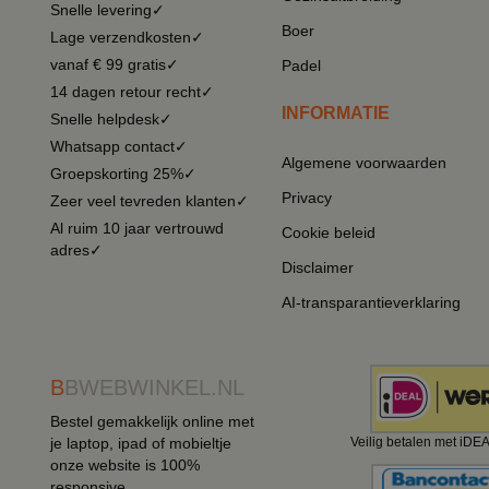
Snelle levering✓
Boer
Lage verzendkosten✓
vanaf € 99 gratis✓
Padel
14 dagen retour recht✓
INFORMATIE
Snelle helpdesk✓
Whatsapp contact✓
Algemene voorwaarden
Groepskorting 25%✓
Privacy
Zeer veel tevreden klanten✓
Al ruim 10 jaar vertrouwd
Cookie beleid
adres✓
Disclaimer
AI-transparantieverklaring
B
BWEBWINKEL.NL
Bestel gemakkelijk online met
je laptop, ipad of mobieltje
Veilig betalen met iDE
onze website is 100%
responsive.