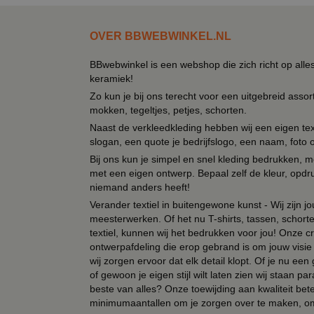
OVER BBWEBWINKEL.NL
BBwebwinkel is een webshop die zich richt op alle
keramiek!
Zo kun je bij ons terecht voor een uitgebreid assor
mokken, tegeltjes, petjes, schorten.
Naast de verkleedkleding hebben wij een eigen text
slogan, een quote je bedrijfslogo, een naam, foto 
Bij ons kun je simpel en snel kleding bedrukken, mo
met een eigen ontwerp. Bepaal zelf de kleur, opdr
niemand anders heeft!
Verander textiel in buitengewone kunst - Wij zijn j
meesterwerken. Of het nu T-shirts, tassen, schorten
textiel, kunnen wij het bedrukken voor jou! Onze cr
ontwerpafdeling die erop gebrand is om jouw visie t
wij zorgen ervoor dat elk detail klopt. Of je nu ee
of gewoon je eigen stijl wilt laten zien wij staan
beste van alles? Onze toewijding aan kwaliteit be
minimumaantallen om je zorgen over te maken, omda