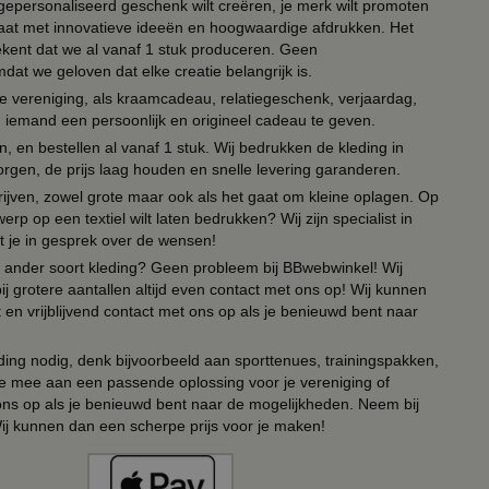
n gepersonaliseerd geschenk wilt creëren, je merk wilt promoten
 paraat met innovatieve ideeën en hoogwaardige afdrukken. Het
tekent dat we al vanaf 1 stuk produceren. Geen
t we geloven dat elke creatie belangrijk is.
lie vereniging, als kraamcadeau, relatiegeschenk, verjaardag,
om iemand een persoonlijk en origineel cadeau te geven.
 en bestellen al vanaf 1 stuk. Wij bedrukken de kleding in
orgen, de prijs laag houden en snelle levering garanderen.
drijven, zowel grote maar ook als het gaat om kleine oplagen. Op
erp op een textiel wilt laten bedrukken? Wij zijn specialist in
t je in gesprek over de wensen!
 of ander soort kleding? Geen probleem bij BBwebwinkel! Wij
ij grotere aantallen altijd even contact met ons op! Wij kunnen
en vrijblijvend contact met ons op als je benieuwd bent naar
ing nodig, denk bijvoorbeeld aan sporttenues, trainingspakken,
e mee aan een passende oplossing voor je vereniging of
 ons op als je benieuwd bent naar de mogelijkheden. Neem bij
Wij kunnen dan een scherpe prijs voor je maken!