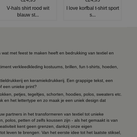
V-hals shirt rood wit
I love korfbal t-shirt sport
blauw st...
s...
s wat met feest te maken heeft en bedrukking van textiel en
timent verkleedkleding kostuums, brillen, fun t-shirts, hoeden,
ieldrukkerij en keramiekdrukkerij. Een grappige tekst, een
of een unieke print?
kken, petjes, tegeltjes, schorten, hoodies, polos, sweaters etc.
uk en het lettertype en zo maak je een uniek design dat
ouw partners in het transformeren van textiel tot unieke
, polos, petten of zelfs koussen zijn - als het gemaakt is van
eativiteit kent geen grenzen, dankzij onze eigen
ot leven te brengen. Van het eerste idee tot het laatste stiksel,