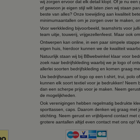
wij zorgen ervoor dat elk detail klopt. Of je nu ee
of gewoon je eigen stijl wilt laten zien wij staan
beste van alles? Onze toewijding aan kwaliteit be
minimumaantallen om je zorgen over te maken, omda
Voor werkkleding bijvoorbeeld, teamshirts voor jul
team uitje, touwerij, vrijgezellenfeest. Maar ook 
Ontwerpen kan online, in een paar simpele stappen,
eigen huis, hierdoor kunnen we de kwaliteit waarb
Natuurlijk staan wij bij BBwebwinkel klaar voor be
zoek naar bedrijfskleding waarbij we je logo of ontw
allerlei soorten bedrijfskleding en komen graag me
Uw bedrijfsnaam of logo op een t-shirt, trui, polo
kunnen elk soort textiel voor je bedrukken! Neem b
dan een scherpe prijs voor je maken. Neem gerust 
de mogelijkheden.
Ook verenigingen hebben regelmatig bedrukte kled
sporttassen, caps. Daarom denken wij graag met j
stichting. Neem gerust en vrijblijvend contact met
grotere aantallen altijd even contact met ons op! 