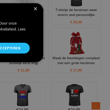
×
Merry Christmas mok met
T-shirtje de kerstman weet
kerstman en rendieren
enorm veel persoonlijke
€ 12,95
€ 25,95
 Door onze
kiebeleid
.
Lees
ACCEPTEREN
Grappige kerst tegel. is het
Maak de feestdagen compleet
eindelijk kerst krijg
met een grote kerstman
€ 11,95
€ 17,95
€24,95
€24,95