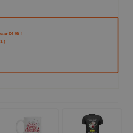
aar €4,95 !
1 )