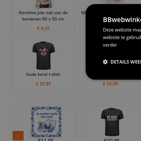
Kerstmis jute zak van de
Witte mok Merry Christmas in
BBwebwinkel
kerstman 80 x 50 cm
kerstboom design
€ 8,25
€ 12,95
Deze website maa
website te gebru
verder
DETAILS WE
foute kerst t-shirt
kerst t-shirt lets party
€ 22,95
€ 22,95
€11,95
€20,95