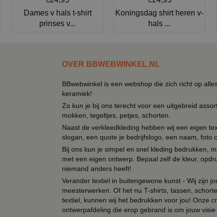
Dames v hals t-shirt
Koningsdag shirt heren v-
prinses v...
hals ...
OVER BBWEBWINKEL.NL
BBwebwinkel is een webshop die zich richt op alle
keramiek!
Zo kun je bij ons terecht voor een uitgebreid assor
mokken, tegeltjes, petjes, schorten.
Naast de verkleedkleding hebben wij een eigen text
slogan, een quote je bedrijfslogo, een naam, foto 
Bij ons kun je simpel en snel kleding bedrukken, mo
met een eigen ontwerp. Bepaal zelf de kleur, opdr
niemand anders heeft!
Verander textiel in buitengewone kunst - Wij zijn j
meesterwerken. Of het nu T-shirts, tassen, schorten
textiel, kunnen wij het bedrukken voor jou! Onze cr
ontwerpafdeling die erop gebrand is om jouw visie t