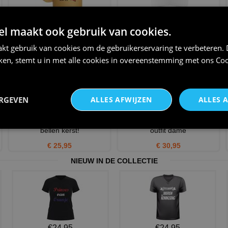
kerst mok glitter goud dear
Kerst pet dear santa she did it
 maakt ook gebruik van cookies.
santa she did it!
€ 12,95
€ 14,95
kt gebruik van cookies om de gebruikerservaring te verbeteren.
iken, stemt u in met alle cookies in overeenstemming met ons
Coo
ERGEVEN
ALLES AFWIJZEN
ALLES 
Shirtje lange mouw mij niet
Sexy Santa little helper elf
bellen kerst!
outfit dame
€ 25,95
€ 30,95
NIEUW IN DE COLLECTIE
€24,95
€24,95