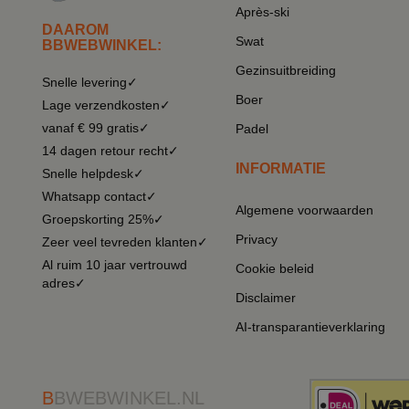
Après-ski
DAAROM
Swat
BBWEBWINKEL:
Gezinsuitbreiding
Snelle levering✓
Boer
Lage verzendkosten✓
vanaf € 99 gratis✓
Padel
14 dagen retour recht✓
INFORMATIE
Snelle helpdesk✓
Whatsapp contact✓
Algemene voorwaarden
Groepskorting 25%✓
Privacy
Zeer veel tevreden klanten✓
Al ruim 10 jaar vertrouwd
Cookie beleid
adres✓
Disclaimer
AI-transparantieverklaring
B
BWEBWINKEL.NL