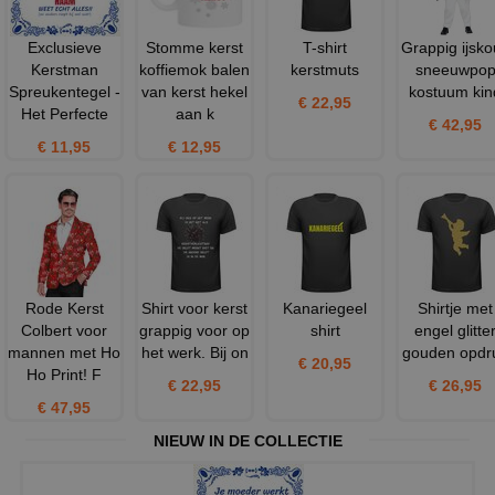
Exclusieve
Stomme kerst
T-shirt
Grappig ijsk
Kerstman
koffiemok balen
kerstmuts
sneeuwpo
Spreukentegel -
van kerst hekel
kostuum kin
€ 22,95
Het Perfecte
aan k
€ 42,95
€ 11,95
€ 12,95
Rode Kerst
Shirt voor kerst
Kanariegeel
Shirtje met
Colbert voor
grappig voor op
shirt
engel glitte
mannen met Ho
het werk. Bij on
gouden opdr
€ 20,95
Ho Print! F
€ 22,95
€ 26,95
€ 47,95
NIEUW IN DE COLLECTIE