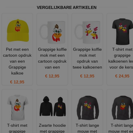
VERGELIJKBARE ARTIKELEN
Pet met een
Grappige koffie
Grappige koffie
T-shirt met
cartoon opdruk
mok met een
mok met
grappige
van een
cartoon opdruk
opdruk van
kalkoenen le
Grappige
van een
twee kalkoenen
voor de kers
kalkoe
€ 12,95
€ 12,95
€ 24,95
€ 12,95
T-shirt met
Zwarte hoodie
T-shirt lange
T-shirt lang
grappige
met grappige
mouw met
mouw met e