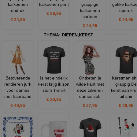
kalkoenen
kalkoenen print
grappige
gekke kalko
opdruk
kalkoenen
opdruk
€ 39,95
cartoon
€ 24,95
€ 24,95
€ 24,95
THEMA:
DIEREN
,
KERST
Betoverende
Is het eindelijk
Ontketen je
Kerstman shi
rendieren jurk
kerst krijg ik zon
wilde kant met
grappig De
voor dames
stom T-shirt
deze zilveren
kerstman krui
met haarband
dames zeb
uit shir
€ 20,95
€ 49,95
€ 27,95
€ 26,95