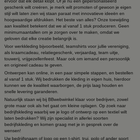
ervoor dat elk detail klopt. Of je nu een gepersonaliseerd
geschenk wilt creëren, je merk wilt promoten of gewoon je eigen
stijl wilt laten zien wij staan paraat met innovatieve ideeën en
hoogwaardige afdrukken. Het beste van alles? Onze toewijding
aan kwaliteit betekent dat we al vanaf 1 stuk produceren. Geen
minimumaantallen om je zorgen over te maken, omdat we
geloven dat elke creatie belangrijk is.
Voor werkkleding bijvoorbeeld, teamshirts voor jullie vereniging,
als kraamcadeau, relatiegeschenk, verjaardag, team uitje,
touwerij, vrijgezellenfeest. Maar ook om iemand een persoonlijk
en origineel cadeau te geven.
Ontwerpen kan online, in een paar simpele stappen, en bestellen
al vanaf 1 stuk. Wij bedrukken de kleding in eigen huis, hierdoor
kunnen we de kwaliteit waarborgen, de prijs laag houden en
snelle levering garanderen.
Natuurlijk staan wij bij BBwebwinkel klaar voor bedrijven, zowel
grote maar ook als het gaat om kleine oplagen. Op zoek naar
bedrijfskleding waarbij we je logo of ontwerp op een textiel wilt
laten bedrukken? Wij zijn specialist in allerlei soorten
bedrijfskleding en komen graag met je in gesprek over de
wensen!
Uw bedrijfsnaam of logo op een t-shirt, trui, polo of ander soort