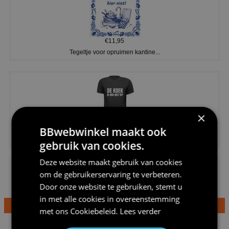
€11,95
Tegeltje voor opruimen kantine...
×
€20,95
BBwebwinkel maakt ook
Shirtje de koek is nog niet op...
gebruik van cookies.
Deze website maakt gebruik van cookies
om de gebruikerservaring te verbeteren.
Door onze website te gebruiken, stemt u
in met alle cookies in overeenstemming
met ons
Cookiebeleid
.
Lees verder
€24,95
Dames v hals t-shirt prinses v...