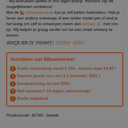
- Wij bedrukken petten in ons eigen bedrijf. Hierdoor zijn de
mogelijkheden eindeloos!
Met de
ontwerpmodule
kun je zelf petten bedrukken. Heb je
liever een andere ontwerpje of een ander model pet of vind je
het lastig om zelf te ontwerpen neem dan
contact
met ons
op. Wij helpen je graag verder om tot een uniek ontwerp te
komen
BEKIJK OOK DE THEMA'S :
DIEREN
KERST
Voordelen van BBwebwinkel:
Gratis verzending vanaf € 100,- anders maar €4,95 !
Klanten geven ons een
9.1
(reviews: 3201 )
Groepskorting tot wel 25%!
Niet tevreden? 14 dagen retourtermijn
Snelle helpdesk
Productcode: 42740 - bbweb