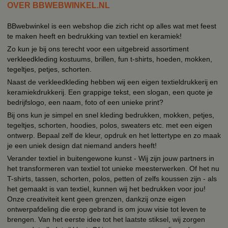
OVER BBWEBWINKEL.NL
BBwebwinkel is een webshop die zich richt op alles wat met feest
te maken heeft en bedrukking van textiel en keramiek!
Zo kun je bij ons terecht voor een uitgebreid assortiment
verkleedkleding kostuums, brillen, fun t-shirts, hoeden, mokken,
tegeltjes, petjes, schorten.
Naast de verkleedkleding hebben wij een eigen textieldrukkerij en
keramiekdrukkerij. Een grappige tekst, een slogan, een quote je
bedrijfslogo, een naam, foto of een unieke print?
Bij ons kun je simpel en snel kleding bedrukken, mokken, petjes,
tegeltjes, schorten, hoodies, polos, sweaters etc. met een eigen
ontwerp. Bepaal zelf de kleur, opdruk en het lettertype en zo maak
je een uniek design dat niemand anders heeft!
Verander textiel in buitengewone kunst - Wij zijn jouw partners in
het transformeren van textiel tot unieke meesterwerken. Of het nu
T-shirts, tassen, schorten, polos, petten of zelfs koussen zijn - als
het gemaakt is van textiel, kunnen wij het bedrukken voor jou!
Onze creativiteit kent geen grenzen, dankzij onze eigen
ontwerpafdeling die erop gebrand is om jouw visie tot leven te
brengen. Van het eerste idee tot het laatste stiksel, wij zorgen