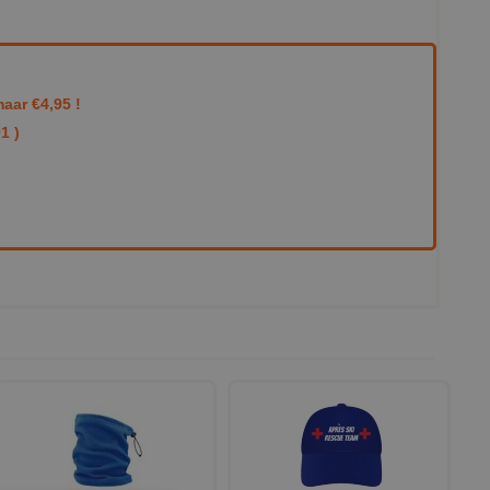
aar €4,95 !
1 )