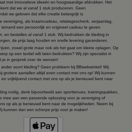
 paraat met innovatieve ideeën en hoogwaardige afdrukken. Het
tekent dat we al vanaf 1 stuk produceren. Geen
t we geloven dat elke creatie belangrijk is.
lie vereniging, als kraamcadeau, relatiegeschenk, verjaardag,
om iemand een persoonlijk en origineel cadeau te geven.
 en bestellen al vanaf 1 stuk. Wij bedrukken de kleding in
orgen, de prijs laag houden en snelle levering garanderen.
drijven, zowel grote maar ook als het gaat om kleine oplagen. Op
erp op een textiel wilt laten bedrukken? Wij zijn specialist in
t je in gesprek over de wensen!
 of ander soort kleding? Geen probleem bij BBwebwinkel! Wij
ij grotere aantallen altijd even contact met ons op! Wij kunnen
en vrijblijvend contact met ons op als je benieuwd bent naar
ing nodig, denk bijvoorbeeld aan sporttenues, trainingspakken,
e mee aan een passende oplossing voor je vereniging of
 ons op als je benieuwd bent naar de mogelijkheden. Neem bij
Wij kunnen dan een scherpe prijs voor je maken!