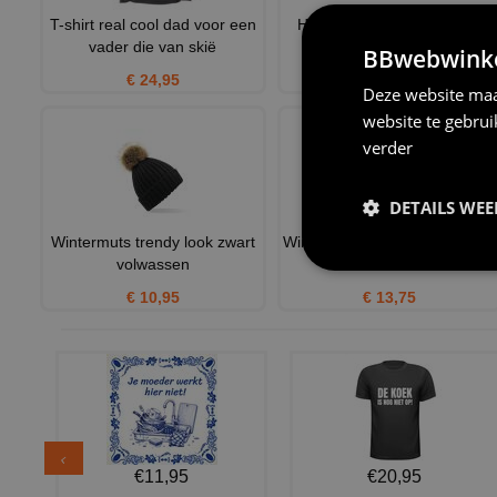
T-shirt real cool dad voor een
Hoodie see you on the top
vader die van skië
BBwebwinkel
€ 39,95
€ 24,95
Deze website maa
website te gebru
verder
DETAILS WE
Wintermuts trendy look zwart
Wintermutsen stijlvol klassieke
volwassen
voor volwassen ret
€ 10,95
€ 13,75
€11,95
€20,95