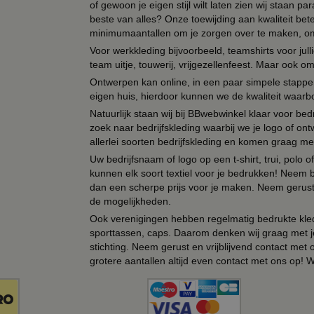
of gewoon je eigen stijl wilt laten zien wij staan
beste van alles? Onze toewijding aan kwaliteit be
minimumaantallen om je zorgen over te maken, omda
Voor werkkleding bijvoorbeeld, teamshirts voor jul
team uitje, touwerij, vrijgezellenfeest. Maar ook 
Ontwerpen kan online, in een paar simpele stappen,
eigen huis, hierdoor kunnen we de kwaliteit waarb
Natuurlijk staan wij bij BBwebwinkel klaar voor be
zoek naar bedrijfskleding waarbij we je logo of ontw
allerlei soorten bedrijfskleding en komen graag me
Uw bedrijfsnaam of logo op een t-shirt, trui, polo
kunnen elk soort textiel voor je bedrukken! Neem b
dan een scherpe prijs voor je maken. Neem gerust 
de mogelijkheden.
Ook verenigingen hebben regelmatig bedrukte kled
sporttassen, caps. Daarom denken wij graag met j
stichting. Neem gerust en vrijblijvend contact met
grotere aantallen altijd even contact met ons op! 