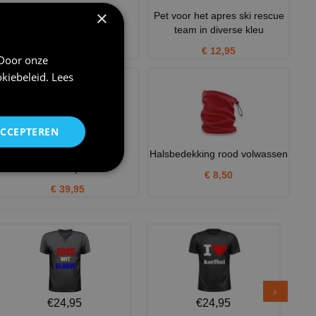
×
Halsbedekking royal
Pet voor het apres ski rescue
volwassen
team in diverse kleu
€ 8,50
€ 12,95
 Door onze
kiebeleid
.
Lees
ACCEPTEREN
Hoodie ski you later
Halsbedekking rood volwassen
wintersport
€ 8,50
€ 39,95
€24,95
€24,95