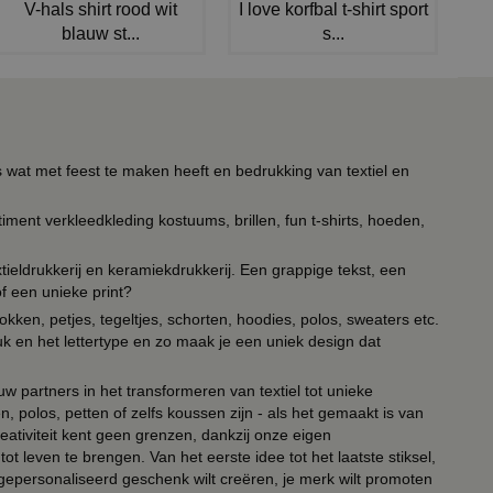
V-hals shirt rood wit
I love korfbal t-shirt sport
blauw st...
s...
s wat met feest te maken heeft en bedrukking van textiel en
timent verkleedkleding kostuums, brillen, fun t-shirts, hoeden,
ieldrukkerij en keramiekdrukkerij. Een grappige tekst, een
of een unieke print?
kken, petjes, tegeltjes, schorten, hoodies, polos, sweaters etc.
uk en het lettertype en zo maak je een uniek design dat
ouw partners in het transformeren van textiel tot unieke
, polos, petten of zelfs koussen zijn - als het gemaakt is van
eativiteit kent geen grenzen, dankzij onze eigen
ot leven te brengen. Van het eerste idee tot het laatste stiksel,
n gepersonaliseerd geschenk wilt creëren, je merk wilt promoten