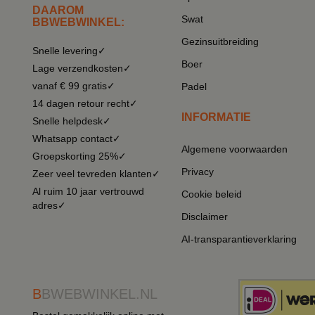
DAAROM
Swat
BBWEBWINKEL:
Gezinsuitbreiding
Snelle levering✓
Boer
Lage verzendkosten✓
vanaf € 99 gratis✓
Padel
14 dagen retour recht✓
INFORMATIE
Snelle helpdesk✓
Whatsapp contact✓
Algemene voorwaarden
Groepskorting 25%✓
Privacy
Zeer veel tevreden klanten✓
Al ruim 10 jaar vertrouwd
Cookie beleid
adres✓
Disclaimer
AI-transparantieverklaring
B
BWEBWINKEL.NL