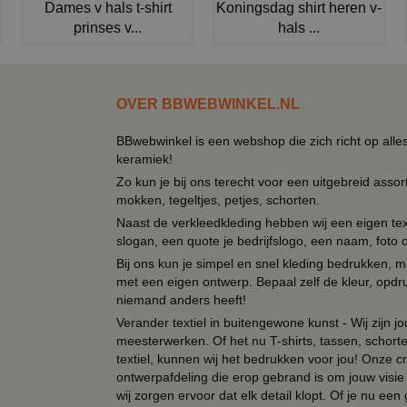
Dames v hals t-shirt
Koningsdag shirt heren v-
prinses v...
hals ...
OVER BBWEBWINKEL.NL
BBwebwinkel is een webshop die zich richt op alle
keramiek!
Zo kun je bij ons terecht voor een uitgebreid assor
mokken, tegeltjes, petjes, schorten.
Naast de verkleedkleding hebben wij een eigen text
slogan, een quote je bedrijfslogo, een naam, foto 
Bij ons kun je simpel en snel kleding bedrukken, mo
met een eigen ontwerp. Bepaal zelf de kleur, opdr
niemand anders heeft!
Verander textiel in buitengewone kunst - Wij zijn j
meesterwerken. Of het nu T-shirts, tassen, schorten
textiel, kunnen wij het bedrukken voor jou! Onze cr
ontwerpafdeling die erop gebrand is om jouw visie t
wij zorgen ervoor dat elk detail klopt. Of je nu ee