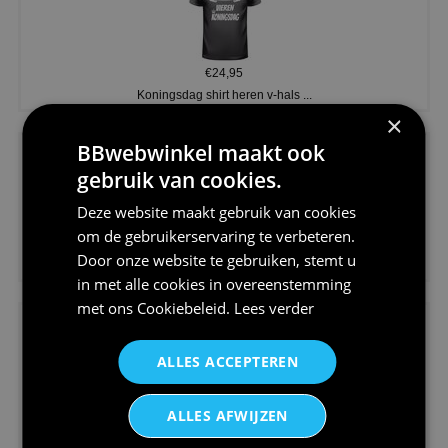
€24,95
Koningsdag shirt heren v-hals ...
×
BBwebwinkel maakt ook
gebruik van cookies.
Deze website maakt gebruik van cookies
om de gebruikerservaring te verbeteren.
€24,95
Door onze website te gebruiken, stemt u
V-hals shirt rood wit blauw st...
in met alle cookies in overeenstemming
met ons
Cookiebeleid
.
Lees verder
ALLES ACCEPTEREN
ALLES AFWIJZEN
€24,95
I love korfbal t-shirt sport s...