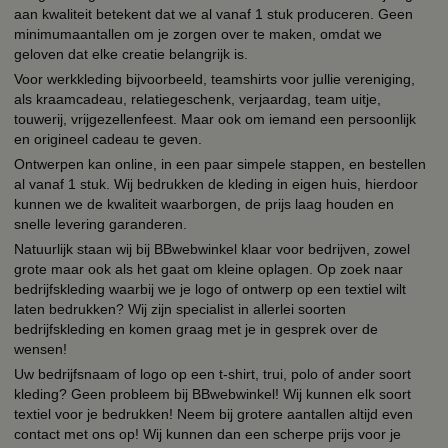
aan kwaliteit betekent dat we al vanaf 1 stuk produceren. Geen
minimumaantallen om je zorgen over te maken, omdat we
geloven dat elke creatie belangrijk is.
Voor werkkleding bijvoorbeeld, teamshirts voor jullie vereniging,
als kraamcadeau, relatiegeschenk, verjaardag, team uitje,
touwerij, vrijgezellenfeest. Maar ook om iemand een persoonlijk
en origineel cadeau te geven.
Ontwerpen kan online, in een paar simpele stappen, en bestellen
al vanaf 1 stuk. Wij bedrukken de kleding in eigen huis, hierdoor
kunnen we de kwaliteit waarborgen, de prijs laag houden en
snelle levering garanderen.
Natuurlijk staan wij bij BBwebwinkel klaar voor bedrijven, zowel
grote maar ook als het gaat om kleine oplagen. Op zoek naar
bedrijfskleding waarbij we je logo of ontwerp op een textiel wilt
laten bedrukken? Wij zijn specialist in allerlei soorten
bedrijfskleding en komen graag met je in gesprek over de
wensen!
Uw bedrijfsnaam of logo op een t-shirt, trui, polo of ander soort
kleding? Geen probleem bij BBwebwinkel! Wij kunnen elk soort
textiel voor je bedrukken! Neem bij grotere aantallen altijd even
contact met ons op! Wij kunnen dan een scherpe prijs voor je