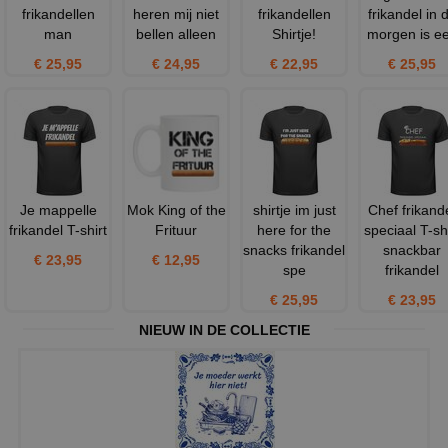
frikandellen
heren mij niet
frikandellen
frikandel in 
man
bellen alleen
Shirtje!
morgen is e
€ 25,95
€ 24,95
€ 22,95
€ 25,95
Je mappelle
Mok King of the
shirtje im just
Chef frikand
frikandel T-shirt
Frituur
here for the
speciaal T-shi
snacks frikandel
snackbar
€ 23,95
€ 12,95
spe
frikandel
€ 25,95
€ 23,95
NIEUW IN DE COLLECTIE