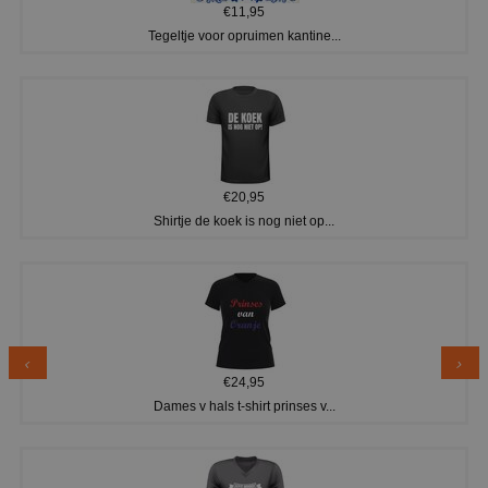
€11,95
Tegeltje voor opruimen kantine...
€20,95
Shirtje de koek is nog niet op...
€24,95
Dames v hals t-shirt prinses v...