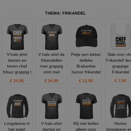
THEMA:
FRIKANDEL
V-hals shirt
V hals shirt de
Petje een lekker
Slab voor ch
dames en
frikandellen
delleke
Frikandel! le
heren chef
man grappig
Brabantse
grappige
frituur grappig t
shirt met
humor frikandel
Frikandel
€ 24,95
€ 24,95
€ 12,95
€ 7,50
Longsleeve in
V hals shirt
Mij niet bellen
Humor
het zwart
dames en
alleen voor
longsleeve e