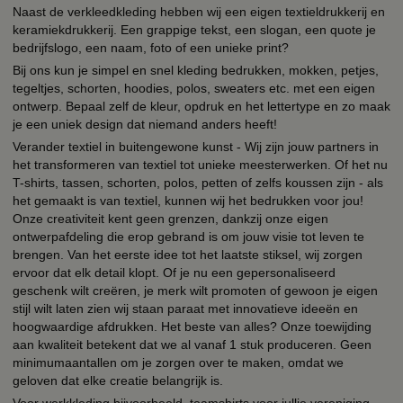
Naast de verkleedkleding hebben wij een eigen textieldrukkerij en
keramiekdrukkerij. Een grappige tekst, een slogan, een quote je
bedrijfslogo, een naam, foto of een unieke print?
Bij ons kun je simpel en snel kleding bedrukken, mokken, petjes,
tegeltjes, schorten, hoodies, polos, sweaters etc. met een eigen
ontwerp. Bepaal zelf de kleur, opdruk en het lettertype en zo maak
je een uniek design dat niemand anders heeft!
Verander textiel in buitengewone kunst - Wij zijn jouw partners in
het transformeren van textiel tot unieke meesterwerken. Of het nu
T-shirts, tassen, schorten, polos, petten of zelfs koussen zijn - als
het gemaakt is van textiel, kunnen wij het bedrukken voor jou!
Onze creativiteit kent geen grenzen, dankzij onze eigen
ontwerpafdeling die erop gebrand is om jouw visie tot leven te
brengen. Van het eerste idee tot het laatste stiksel, wij zorgen
ervoor dat elk detail klopt. Of je nu een gepersonaliseerd
geschenk wilt creëren, je merk wilt promoten of gewoon je eigen
stijl wilt laten zien wij staan paraat met innovatieve ideeën en
hoogwaardige afdrukken. Het beste van alles? Onze toewijding
aan kwaliteit betekent dat we al vanaf 1 stuk produceren. Geen
minimumaantallen om je zorgen over te maken, omdat we
geloven dat elke creatie belangrijk is.