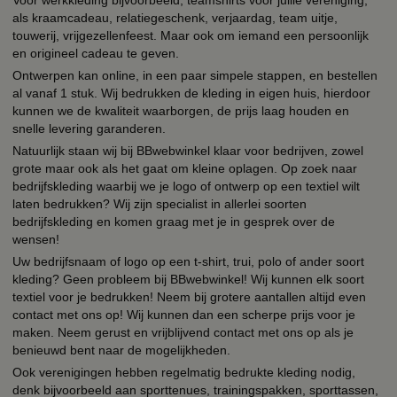
Voor werkkleding bijvoorbeeld, teamshirts voor jullie vereniging,
als kraamcadeau, relatiegeschenk, verjaardag, team uitje,
touwerij, vrijgezellenfeest. Maar ook om iemand een persoonlijk
en origineel cadeau te geven.
Ontwerpen kan online, in een paar simpele stappen, en bestellen
al vanaf 1 stuk. Wij bedrukken de kleding in eigen huis, hierdoor
kunnen we de kwaliteit waarborgen, de prijs laag houden en
snelle levering garanderen.
Natuurlijk staan wij bij BBwebwinkel klaar voor bedrijven, zowel
grote maar ook als het gaat om kleine oplagen. Op zoek naar
bedrijfskleding waarbij we je logo of ontwerp op een textiel wilt
laten bedrukken? Wij zijn specialist in allerlei soorten
bedrijfskleding en komen graag met je in gesprek over de
wensen!
Uw bedrijfsnaam of logo op een t-shirt, trui, polo of ander soort
kleding? Geen probleem bij BBwebwinkel! Wij kunnen elk soort
textiel voor je bedrukken! Neem bij grotere aantallen altijd even
contact met ons op! Wij kunnen dan een scherpe prijs voor je
maken. Neem gerust en vrijblijvend contact met ons op als je
benieuwd bent naar de mogelijkheden.
Ook verenigingen hebben regelmatig bedrukte kleding nodig,
denk bijvoorbeeld aan sporttenues, trainingspakken, sporttassen,