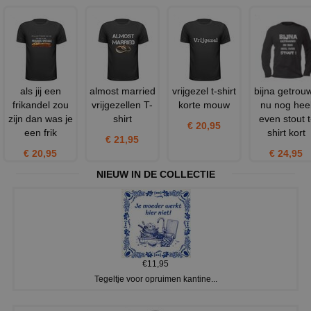
als jij een
almost married
vrijgezel t-shirt
bijna getrou
frikandel zou
vrijgezellen T-
korte mouw
nu nog hee
zijn dan was je
shirt
even stout t
€ 20,95
een frik
shirt kort
€ 21,95
€ 20,95
€ 24,95
NIEUW IN DE COLLECTIE
€11,95
Tegeltje voor opruimen kantine...