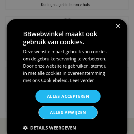
Koningsdag shirt heren v-hals ...
×
BBwebwinkel maakt ook
gebruik van cookies.
€24,95
Deze website maakt gebruik van cookies
V-hals shirt rood wit blauw st...
om de gebruikerservaring te verbeteren.
Door onze website te gebruiken, stemt u
in met alle cookies in overeenstemming
met ons
Cookiebeleid
.
Lees verder
ALLES ACCEPTEREN
€24,95
I love korfbal t-shirt sport s...
ALLES AFWIJZEN
DETAILS WEERGEVEN
SERVICE EN INFO
OVERZICHT