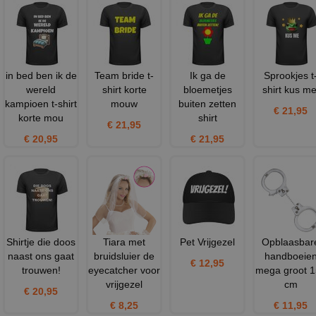
in bed ben ik de
Team bride t-
Ik ga de
Sprookjes t
wereld
shirt korte
bloemetjes
shirt kus me
kampioen t-shirt
mouw
buiten zetten
€ 21,95
korte mou
shirt
€ 21,95
€ 20,95
€ 21,95
Shirtje die doos
Tiara met
Pet Vrijgezel
Opblaasbar
naast ons gaat
bruidsluier de
handboeie
€ 12,95
trouwen!
eyecatcher voor
mega groot 
vrijgezel
cm
€ 20,95
€ 8,25
€ 11,95