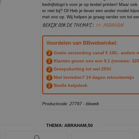
bedrijfslogo's voor je op textiel printen! Maar ook
er niet bij? Of Heb je liever een ander model b
met ons op. Wij helpen je graag verder om tot e
BEKIJK OOK DE THEMA'S :
50
ABRAHAM
Voordelen van BBwebwinkel:
Gratis verzending vanaf € 100,- anders m
Klanten geven ons een
9.1
(reviews: 320
Groepskorting tot wel 25%!
Niet tevreden? 14 dagen retourtermijn
Snelle helpdesk
Productcode: 27797 - bbweb
THEMA:
ABRAHAM
,
50