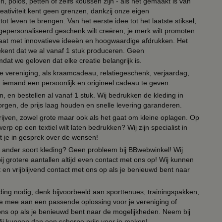
, polos, petten of zelfs koussen zijn - als het gemaakt is van
eativiteit kent geen grenzen, dankzij onze eigen
ot leven te brengen. Van het eerste idee tot het laatste stiksel,
n gepersonaliseerd geschenk wilt creëren, je merk wilt promoten
 paraat met innovatieve ideeën en hoogwaardige afdrukken. Het
tekent dat we al vanaf 1 stuk produceren. Geen
t we geloven dat elke creatie belangrijk is.
lie vereniging, als kraamcadeau, relatiegeschenk, verjaardag,
om iemand een persoonlijk en origineel cadeau te geven.
 en bestellen al vanaf 1 stuk. Wij bedrukken de kleding in
orgen, de prijs laag houden en snelle levering garanderen.
drijven, zowel grote maar ook als het gaat om kleine oplagen. Op
erp op een textiel wilt laten bedrukken? Wij zijn specialist in
t je in gesprek over de wensen!
 of ander soort kleding? Geen probleem bij BBwebwinkel! Wij
ij grotere aantallen altijd even contact met ons op! Wij kunnen
en vrijblijvend contact met ons op als je benieuwd bent naar
ing nodig, denk bijvoorbeeld aan sporttenues, trainingspakken,
e mee aan een passende oplossing voor je vereniging of
 ons op als je benieuwd bent naar de mogelijkheden. Neem bij
Wij kunnen dan een scherpe prijs voor je maken!