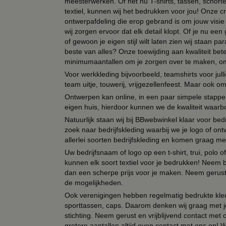
meesterwerken. Of het nu T-shirts, tassen, schorten
textiel, kunnen wij het bedrukken voor jou! Onze cr
ontwerpafdeling die erop gebrand is om jouw visie t
wij zorgen ervoor dat elk detail klopt. Of je nu ee
of gewoon je eigen stijl wilt laten zien wij staan
beste van alles? Onze toewijding aan kwaliteit be
minimumaantallen om je zorgen over te maken, omda
Voor werkkleding bijvoorbeeld, teamshirts voor jul
team uitje, touwerij, vrijgezellenfeest. Maar ook 
Ontwerpen kan online, in een paar simpele stappen,
eigen huis, hierdoor kunnen we de kwaliteit waarb
Natuurlijk staan wij bij BBwebwinkel klaar voor be
zoek naar bedrijfskleding waarbij we je logo of ontw
allerlei soorten bedrijfskleding en komen graag me
Uw bedrijfsnaam of logo op een t-shirt, trui, polo
kunnen elk soort textiel voor je bedrukken! Neem b
dan een scherpe prijs voor je maken. Neem gerust 
de mogelijkheden.
Ook verenigingen hebben regelmatig bedrukte kled
sporttassen, caps. Daarom denken wij graag met j
stichting. Neem gerust en vrijblijvend contact met
grotere aantallen altijd even contact met ons op! 