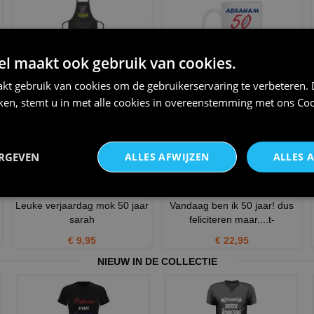
 maakt ook gebruik van cookies.
Grappige schort Sarah 50 jaar
Vrolijke cadeau mok 50 jaar
zet de rollator gau
abraham
kt gebruik van cookies om de gebruikerservaring te verbeteren.
iken, stemt u in met alle cookies in overeenstemming met ons
Coo
€ 24,95
€ 12,95
ERGEVEN
ALLES AFWIJZEN
ALLES 
Leuke verjaardag mok 50 jaar
Vandaag ben ik 50 jaar! dus
sarah
feliciteren maar....t-
€ 9,95
€ 22,95
NIEUW IN DE COLLECTIE