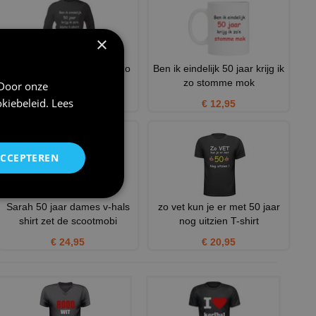
×
Ben ik eindelijk 50 krijg ik zo
Ben ik eindelijk 50 jaar krijg ik
klote t-shirt lang
zo stomme mok
 Door onze
kiebeleid
.
Lees
€ 24,95
€ 12,95
ACCEPTEREN
Sarah 50 jaar dames v-hals
zo vet kun je er met 50 jaar
shirt zet de scootmobi
nog uitzien T-shirt
€ 24,95
€ 20,95