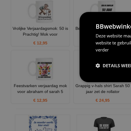
BBwebwinkel
Vrolijke Verjaardagsmok: 50 is
Ben ik eindelijk 50 jaar krijg ik
Prachtig! Mok voor
zo n klote mok
Deze website maa
website te gebru
€ 12,95
€ 12,95
verder
DETAILS WE
Feestvarken verjaardag mok
Grappig v-hals shirt Sarah 50
voor abraham of sarah 5
jaar zet de rollator
€ 12,95
€ 24,95