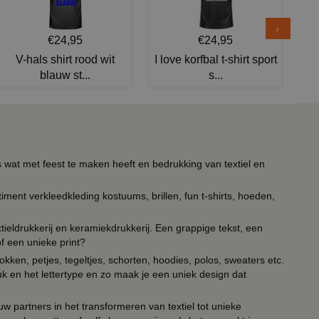
€24,95
€24,95
V-hals shirt rood wit
I love korfbal t-shirt sport
blauw st...
s...
s wat met feest te maken heeft en bedrukking van textiel en
timent verkleedkleding kostuums, brillen, fun t-shirts, hoeden,
ieldrukkerij en keramiekdrukkerij. Een grappige tekst, een
of een unieke print?
kken, petjes, tegeltjes, schorten, hoodies, polos, sweaters etc.
uk en het lettertype en zo maak je een uniek design dat
ouw partners in het transformeren van textiel tot unieke