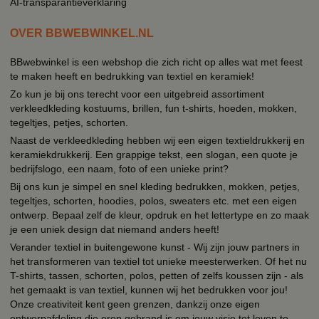
AI-transparantieverklaring
OVER BBWEBWINKEL.NL
BBwebwinkel is een webshop die zich richt op alles wat met feest
te maken heeft en bedrukking van textiel en keramiek!
Zo kun je bij ons terecht voor een uitgebreid assortiment
verkleedkleding kostuums, brillen, fun t-shirts, hoeden, mokken,
tegeltjes, petjes, schorten.
Naast de verkleedkleding hebben wij een eigen textieldrukkerij en
keramiekdrukkerij. Een grappige tekst, een slogan, een quote je
bedrijfslogo, een naam, foto of een unieke print?
Bij ons kun je simpel en snel kleding bedrukken, mokken, petjes,
tegeltjes, schorten, hoodies, polos, sweaters etc. met een eigen
ontwerp. Bepaal zelf de kleur, opdruk en het lettertype en zo maak
je een uniek design dat niemand anders heeft!
Verander textiel in buitengewone kunst - Wij zijn jouw partners in
het transformeren van textiel tot unieke meesterwerken. Of het nu
T-shirts, tassen, schorten, polos, petten of zelfs koussen zijn - als
het gemaakt is van textiel, kunnen wij het bedrukken voor jou!
Onze creativiteit kent geen grenzen, dankzij onze eigen
ontwerpafdeling die erop gebrand is om jouw visie tot leven te