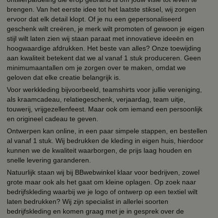
brengen. Van het eerste idee tot het laatste stiksel, wij zorgen
ervoor dat elk detail klopt. Of je nu een gepersonaliseerd
geschenk wilt creëren, je merk wilt promoten of gewoon je eigen
stijl wilt laten zien wij staan paraat met innovatieve ideeën en
hoogwaardige afdrukken. Het beste van alles? Onze toewijding
aan kwaliteit betekent dat we al vanaf 1 stuk produceren. Geen
minimumaantallen om je zorgen over te maken, omdat we
geloven dat elke creatie belangrijk is.
Voor werkkleding bijvoorbeeld, teamshirts voor jullie vereniging,
als kraamcadeau, relatiegeschenk, verjaardag, team uitje,
touwerij, vrijgezellenfeest. Maar ook om iemand een persoonlijk
en origineel cadeau te geven.
Ontwerpen kan online, in een paar simpele stappen, en bestellen
al vanaf 1 stuk. Wij bedrukken de kleding in eigen huis, hierdoor
kunnen we de kwaliteit waarborgen, de prijs laag houden en
snelle levering garanderen.
Natuurlijk staan wij bij BBwebwinkel klaar voor bedrijven, zowel
grote maar ook als het gaat om kleine oplagen. Op zoek naar
bedrijfskleding waarbij we je logo of ontwerp op een textiel wilt
laten bedrukken? Wij zijn specialist in allerlei soorten
bedrijfskleding en komen graag met je in gesprek over de