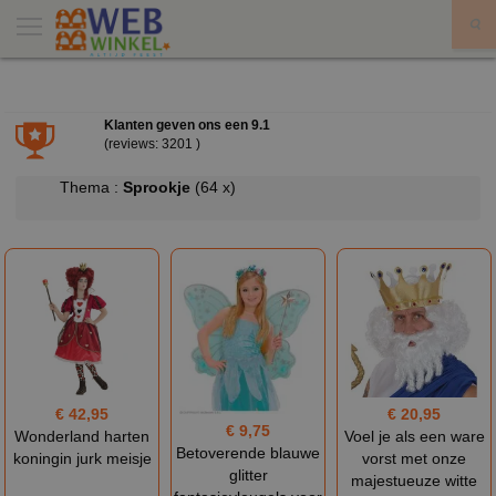
X
Klanten geven ons een
9.1
(reviews: 3201 )
Thema :
Sprookje
(64 x)
€ 42,95
€ 20,95
€ 9,75
Wonderland harten
Voel je als een ware
Betoverende blauwe
koningin jurk meisje
vorst met onze
glitter
majestueuze witte