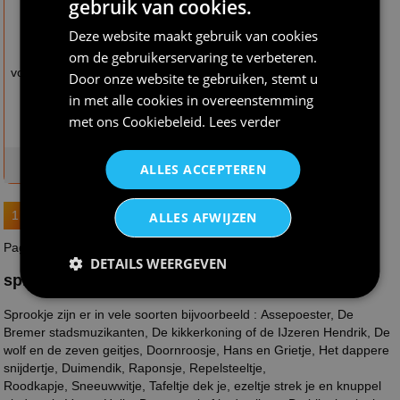
gebruik van cookies.
Deze website maakt gebruik van cookies
€ 23,95
€ 17,95
Peter pan groen
Peter pan jongen
om de gebruikerservaring te verbeteren.
volwassen kostuum
Door onze website te gebruiken, stemt u
in met alle cookies in overeenstemming
met ons
Cookiebeleid
.
Lees verder
op voorraad
op voorraad
ALLES ACCEPTEREN
1
2
ALLES AFWIJZEN
Pagina : 1 van 2
DETAILS WEERGEVEN
sprookje
Sprookje zijn er in vele soorten bijvoorbeeld : Assepoester, De
Bremer stadsmuzikanten, De kikkerkoning of de IJzeren Hendrik, De
wolf en de zeven geitjes, Doornroosje, Hans en Grietje, Het dappere
snijdertje, Duimendik, Raponsje, Repelsteeltje,
Roodkapje, Sneeuwwitje, Tafeltje dek je, ezeltje strek je en knuppel