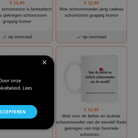
€ 12,95
€ 12,95
 schoonzoon is fantastisch
Mok schoonmoeder jarig cadeau
u gekregen schoonzoon
schoonzoon grappig humor
grappig humor
op voorraad
op voorraad
×
 Door onze
kiebeleid
.
Lees
€ 12,95
€ 12,95
ACCEPTEREN
 de leukste schoonmoeder
Mok voor de liefste en leukste
van Nederland
schoonmoeder van de wereld! Kado
gekregen van mijn favoriete
schoonzo...