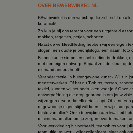
OVER BBWEBWINKEL.NL
BBwebwinkel is een webshop die zich richt op alle
keramiek!
Zo kun je bij ons terecht voor een uitgebreid assor
mokken, tegeltjes, petjes, schorten.
Naast de verkleedkleding hebben wij een eigen text
slogan, een quote je bedrijfslogo, een naam, foto 
Bij ons kun je simpel en snel kleding bedrukken, mo
met een eigen ontwerp. Bepaal zelf de kleur, opdr
niemand anders heeft!
Verander textiel in buitengewone kunst - Wij zijn j
meesterwerken. Of het nu T-shirts, tassen, schorten
textiel, kunnen wij het bedrukken voor jou! Onze cr
ontwerpafdeling die erop gebrand is om jouw visie t
wij zorgen ervoor dat elk detail klopt. Of je nu ee
of gewoon je eigen stijl wilt laten zien wij staan
beste van alles? Onze toewijding aan kwaliteit be
minimumaantallen om je zorgen over te maken, omda
Voor werkkleding bijvoorbeeld, teamshirts voor jul
team uitje, touwerij, vrijgezellenfeest. Maar ook 