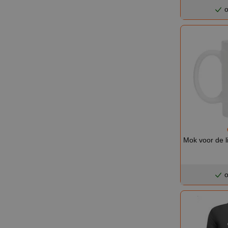
o
Mok voor de 
o