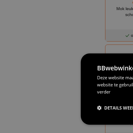
Mok leuk
sch
o
BBwebwinkel
Deze website maa
website te gebru
verder
DETAILS WE
Mok Schoonm
speciaal f
k