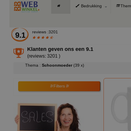
Bedrukking
Them
reviews :3201
9.1
Klanten geven ons een
9.1
(reviews: 3201 )
Thema :
Schoonmoeder
(39 x)
Filters