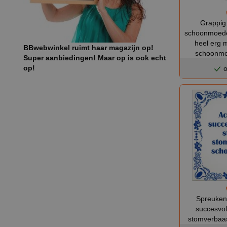
Grappig
schoonmoede
heel erg 
BBwebwinkel ruimt haar magazijn op!
schoonmo
Super aanbiedingen! Maar op is ook echt
op!
o
Spreukent
succesvol
stomverbaa