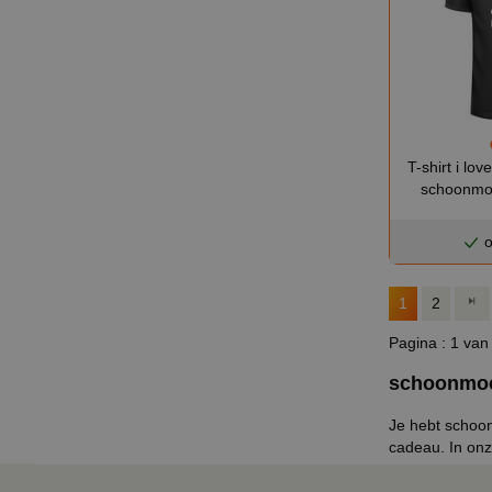
T-shirt i lo
schoonmo
o
1
2
Pagina : 1 van
schoonmoe
Je hebt schoo
cadeau. In on