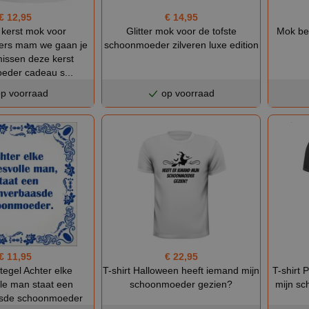
€ 12,95
€ 14,95
 kerst mok voor
Glitter mok voor de tofste
Mok be
rs mam we gaan je
schoonmoeder zilveren luxe edition
missen deze kerst
eder cadeau s...
p voorraad
op voorraad
€ 22,95
€ 11,95
T-shirt Halloween heeft iemand mijn
T-shirt 
egel Achter elke
schoonmoeder gezien?
mijn sc
le man staat een
sde schoonmoeder