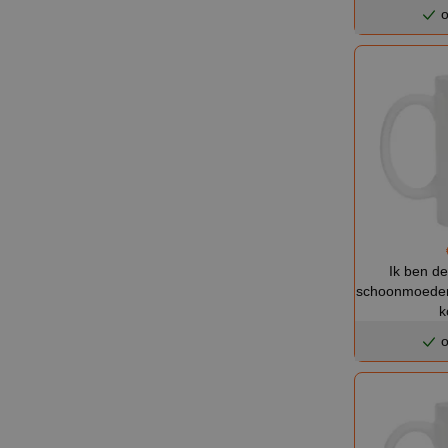
o
Ik ben d
schoonmoeder
k
o