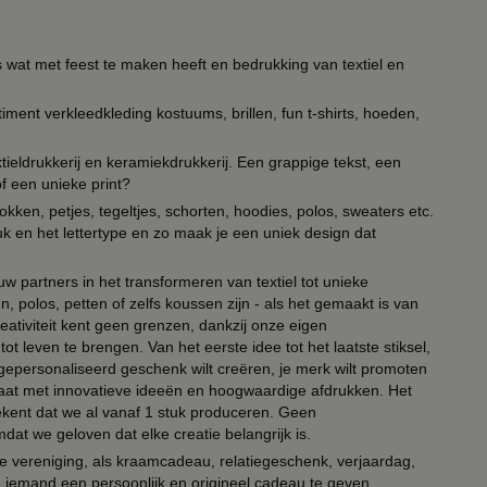
s wat met feest te maken heeft en bedrukking van textiel en
timent verkleedkleding kostuums, brillen, fun t-shirts, hoeden,
ieldrukkerij en keramiekdrukkerij. Een grappige tekst, een
of een unieke print?
kken, petjes, tegeltjes, schorten, hoodies, polos, sweaters etc.
uk en het lettertype en zo maak je een uniek design dat
ouw partners in het transformeren van textiel tot unieke
, polos, petten of zelfs koussen zijn - als het gemaakt is van
eativiteit kent geen grenzen, dankzij onze eigen
ot leven te brengen. Van het eerste idee tot het laatste stiksel,
n gepersonaliseerd geschenk wilt creëren, je merk wilt promoten
 paraat met innovatieve ideeën en hoogwaardige afdrukken. Het
tekent dat we al vanaf 1 stuk produceren. Geen
t we geloven dat elke creatie belangrijk is.
lie vereniging, als kraamcadeau, relatiegeschenk, verjaardag,
om iemand een persoonlijk en origineel cadeau te geven.