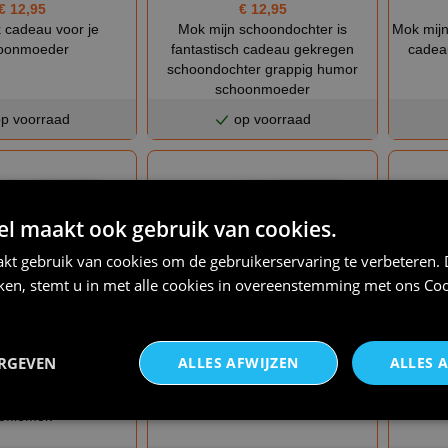
€ 12,95
€ 12,95
 cadeau voor je
Mok mijn schoondochter is
Mok mijn
oonmoeder
fantastisch cadeau gekregen
cadea
schoondochter grappig humor
schoonmoeder
p voorraad
op voorraad
 maakt ook gebruik van cookies.
kt gebruik van cookies om de gebruikerservaring te verbeteren.
iken, stemt u in met alle cookies in overeenstemming met ons
Coo
€ 12,95
€ 12,95
ERGEVEN
ALLES AFWIJZEN
ALLES 
oeder jij ben heel
Mok the last perfect mother in law
Mok voor
rikandel speciaal
schoonmoeder
offiemok