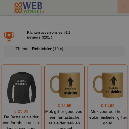
X
Klanten geven ons een
9.1
(reviews: 3201 )
Thema :
Reisleider
(19 x)
€ 14,95
€ 14,95
€ 25,95
Mok glitter goud voor
Mok voor een hele
De Beste reisleider
een fantastische
leuke reisleider glitter
comfortabele unisex
reisleider leuk en
goud
longsleeve voor
orgineel