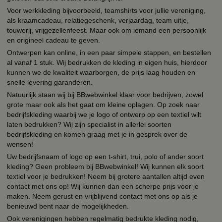
Voor werkkleding bijvoorbeeld, teamshirts voor jullie vereniging,
als kraamcadeau, relatiegeschenk, verjaardag, team uitje,
touwerij, vrijgezellenfeest. Maar ook om iemand een persoonlijk
en origineel cadeau te geven.
Ontwerpen kan online, in een paar simpele stappen, en bestellen
al vanaf 1 stuk. Wij bedrukken de kleding in eigen huis, hierdoor
kunnen we de kwaliteit waarborgen, de prijs laag houden en
snelle levering garanderen.
Natuurlijk staan wij bij BBwebwinkel klaar voor bedrijven, zowel
grote maar ook als het gaat om kleine oplagen. Op zoek naar
bedrijfskleding waarbij we je logo of ontwerp op een textiel wilt
laten bedrukken? Wij zijn specialist in allerlei soorten
bedrijfskleding en komen graag met je in gesprek over de
wensen!
Uw bedrijfsnaam of logo op een t-shirt, trui, polo of ander soort
kleding? Geen probleem bij BBwebwinkel! Wij kunnen elk soort
textiel voor je bedrukken! Neem bij grotere aantallen altijd even
contact met ons op! Wij kunnen dan een scherpe prijs voor je
maken. Neem gerust en vrijblijvend contact met ons op als je
benieuwd bent naar de mogelijkheden.
Ook verenigingen hebben regelmatig bedrukte kleding nodig,