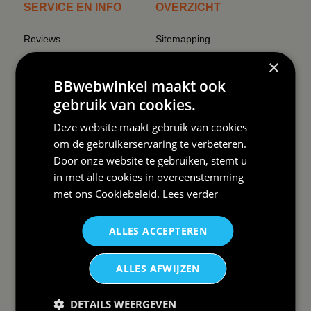
SERVICE EN INFO
OVERZICHT
Reviews
Sitemapping
Veel gestelde vragen
Overzicht thema's
×
BBwebwinkel maakt ook
Contact
Overzicht rubrieken
gebruik van cookies.
Order Status
Wat vinden klanten van ons
Deze website maakt gebruik van cookies
Retouren & Annuleren
RSS
om de gebruikerservaring te verbeteren.
Uitschrijven nieuwsbrief
Door onze website te gebruiken, stemt u
Wij verzenden Postnl
in met alle cookies in overeenstemming
met ons
Cookiebeleid
.
Lees verder
ALLES ACCEPTEREN
DAAROM
BBWEBWINKEL:
ALLES AFWIJZEN
Snelle levering✓
DETAILS WEERGEVEN
Lage verzendkosten✓