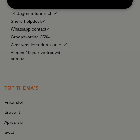
vanaf € 99 gratis✓
14 dagen retour recht✓
Snelle helpdesk✓
Whatsapp contact✓
Groepskorting 25%✓
Zeer veel tevreden klanten✓
Al ruim 10 jaar vertrouwd
adres✓
TOP THEMA'S
Frikandel
Brabant
Après-ski
Swat