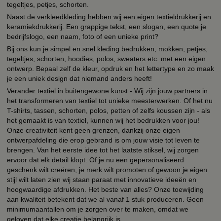
tegeltjes, petjes, schorten.
Naast de verkleedkleding hebben wij een eigen textieldrukkerij en
keramiekdrukkerij. Een grappige tekst, een slogan, een quote je
bedrijfslogo, een naam, foto of een unieke print?
Bij ons kun je simpel en snel kleding bedrukken, mokken, petjes,
tegeltjes, schorten, hoodies, polos, sweaters etc. met een eigen
ontwerp. Bepaal zelf de kleur, opdruk en het lettertype en zo maak
je een uniek design dat niemand anders heeft!
Verander textiel in buitengewone kunst - Wij zijn jouw partners in
het transformeren van textiel tot unieke meesterwerken. Of het nu
T-shirts, tassen, schorten, polos, petten of zelfs koussen zijn - als
het gemaakt is van textiel, kunnen wij het bedrukken voor jou!
Onze creativiteit kent geen grenzen, dankzij onze eigen
ontwerpafdeling die erop gebrand is om jouw visie tot leven te
brengen. Van het eerste idee tot het laatste stiksel, wij zorgen
ervoor dat elk detail klopt. Of je nu een gepersonaliseerd
geschenk wilt creëren, je merk wilt promoten of gewoon je eigen
stijl wilt laten zien wij staan paraat met innovatieve ideeën en
hoogwaardige afdrukken. Het beste van alles? Onze toewijding
aan kwaliteit betekent dat we al vanaf 1 stuk produceren. Geen
minimumaantallen om je zorgen over te maken, omdat we
geloven dat elke creatie belangrijk is.