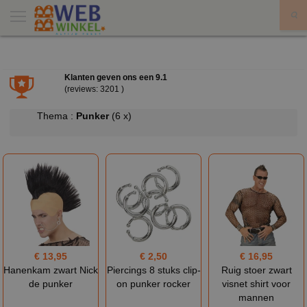
X
Klanten geven ons een
9.1
(reviews: 3201 )
Thema :
Punker
(6 x)
€ 13,95
€ 2,50
€ 16,95
Hanenkam zwart Nick
Piercings 8 stuks clip-
Ruig stoer zwart
de punker
on punker rocker
visnet shirt voor
mannen