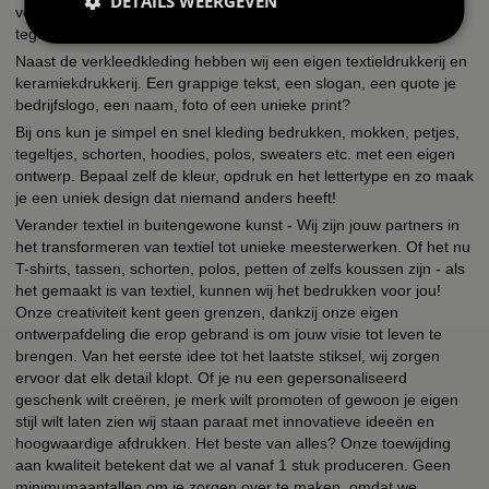
DETAILS WEERGEVEN
verkleedkleding kostuums, brillen, fun t-shirts, hoeden, mokken,
tegeltjes, petjes, schorten.
Naast de verkleedkleding hebben wij een eigen textieldrukkerij en
keramiekdrukkerij. Een grappige tekst, een slogan, een quote je
bedrijfslogo, een naam, foto of een unieke print?
Bij ons kun je simpel en snel kleding bedrukken, mokken, petjes,
tegeltjes, schorten, hoodies, polos, sweaters etc. met een eigen
ontwerp. Bepaal zelf de kleur, opdruk en het lettertype en zo maak
je een uniek design dat niemand anders heeft!
Verander textiel in buitengewone kunst - Wij zijn jouw partners in
het transformeren van textiel tot unieke meesterwerken. Of het nu
T-shirts, tassen, schorten, polos, petten of zelfs koussen zijn - als
het gemaakt is van textiel, kunnen wij het bedrukken voor jou!
Onze creativiteit kent geen grenzen, dankzij onze eigen
ontwerpafdeling die erop gebrand is om jouw visie tot leven te
brengen. Van het eerste idee tot het laatste stiksel, wij zorgen
ervoor dat elk detail klopt. Of je nu een gepersonaliseerd
geschenk wilt creëren, je merk wilt promoten of gewoon je eigen
stijl wilt laten zien wij staan paraat met innovatieve ideeën en
hoogwaardige afdrukken. Het beste van alles? Onze toewijding
aan kwaliteit betekent dat we al vanaf 1 stuk produceren. Geen
minimumaantallen om je zorgen over te maken, omdat we