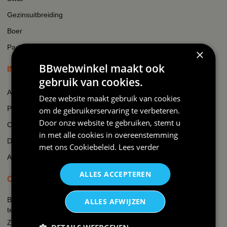
Gezinsuitbreiding
Boer
Padel
×
BBwebwinkel maakt ook
INFORMATIE
gebruik van cookies.
Algemene voorwaarden
Deze website maakt gebruik van cookies
Privacy
om de gebruikerservaring te verbeteren.
Door onze website te gebruiken, stemt u
Cookie beleid
in met alle cookies in overeenstemming
Disclaimer
met ons
Cookiebeleid
.
Lees verder
AI-transparantieverklaring
ALLES ACCEPTEREN
OVER BBWEBWINKEL.NL
BBwebwinkel is een webshop die zich richt op alles wat met feest
ALLES AFWIJZEN
te maken heeft en bedrukking van textiel en keramiek!
Zo kun je bij ons terecht voor een uitgebreid assortiment