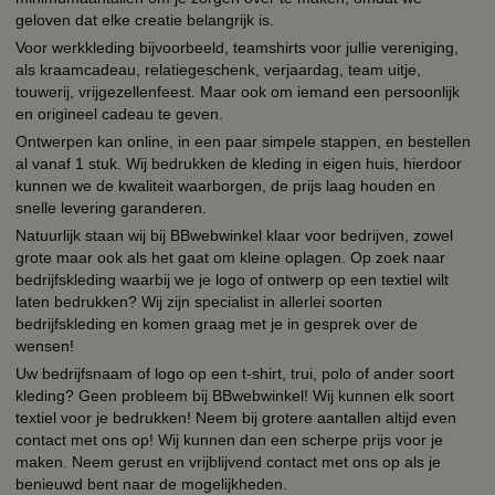
geloven dat elke creatie belangrijk is.
Voor werkkleding bijvoorbeeld, teamshirts voor jullie vereniging,
als kraamcadeau, relatiegeschenk, verjaardag, team uitje,
touwerij, vrijgezellenfeest. Maar ook om iemand een persoonlijk
en origineel cadeau te geven.
Ontwerpen kan online, in een paar simpele stappen, en bestellen
al vanaf 1 stuk. Wij bedrukken de kleding in eigen huis, hierdoor
kunnen we de kwaliteit waarborgen, de prijs laag houden en
snelle levering garanderen.
Natuurlijk staan wij bij BBwebwinkel klaar voor bedrijven, zowel
grote maar ook als het gaat om kleine oplagen. Op zoek naar
bedrijfskleding waarbij we je logo of ontwerp op een textiel wilt
laten bedrukken? Wij zijn specialist in allerlei soorten
bedrijfskleding en komen graag met je in gesprek over de
wensen!
Uw bedrijfsnaam of logo op een t-shirt, trui, polo of ander soort
kleding? Geen probleem bij BBwebwinkel! Wij kunnen elk soort
textiel voor je bedrukken! Neem bij grotere aantallen altijd even
contact met ons op! Wij kunnen dan een scherpe prijs voor je
maken. Neem gerust en vrijblijvend contact met ons op als je
benieuwd bent naar de mogelijkheden.