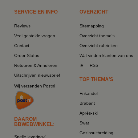
SERVICE EN INFO
OVERZICHT
Reviews
Sitemapping
Veel gestelde vragen
Overzicht thema's
Contact
Overzicht rubrieken
Order Status
Wat vinden klanten van ons
Retouren & Annuleren
RSS
Uitschrijven nieuwsbrief
TOP THEMA'S
Wij verzenden Postnl
Frikandel
Brabant
Après-ski
DAAROM
Swat
BBWEBWINKEL:
Gezinsuitbreiding
Snelle levering✓