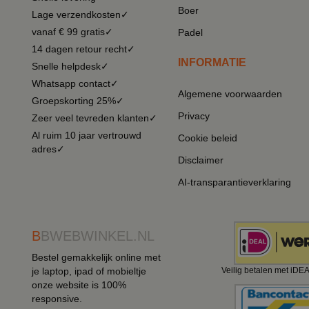
Boer
Lage verzendkosten✓
vanaf € 99 gratis✓
Padel
14 dagen retour recht✓
INFORMATIE
Snelle helpdesk✓
Whatsapp contact✓
Algemene voorwaarden
Groepskorting 25%✓
Privacy
Zeer veel tevreden klanten✓
Al ruim 10 jaar vertrouwd
Cookie beleid
adres✓
Disclaimer
AI-transparantieverklaring
B
BWEBWINKEL.NL
Bestel gemakkelijk online met
je laptop, ipad of mobieltje
Veilig betalen met iDE
onze website is 100%
responsive.