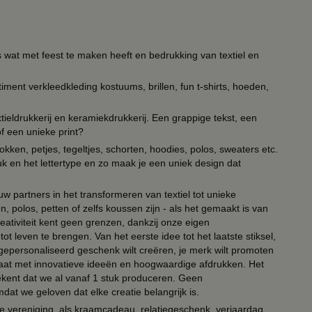
s wat met feest te maken heeft en bedrukking van textiel en
timent verkleedkleding kostuums, brillen, fun t-shirts, hoeden,
ieldrukkerij en keramiekdrukkerij. Een grappige tekst, een
of een unieke print?
kken, petjes, tegeltjes, schorten, hoodies, polos, sweaters etc.
uk en het lettertype en zo maak je een uniek design dat
ouw partners in het transformeren van textiel tot unieke
, polos, petten of zelfs koussen zijn - als het gemaakt is van
eativiteit kent geen grenzen, dankzij onze eigen
ot leven te brengen. Van het eerste idee tot het laatste stiksel,
n gepersonaliseerd geschenk wilt creëren, je merk wilt promoten
 paraat met innovatieve ideeën en hoogwaardige afdrukken. Het
tekent dat we al vanaf 1 stuk produceren. Geen
t we geloven dat elke creatie belangrijk is.
lie vereniging, als kraamcadeau, relatiegeschenk, verjaardag,