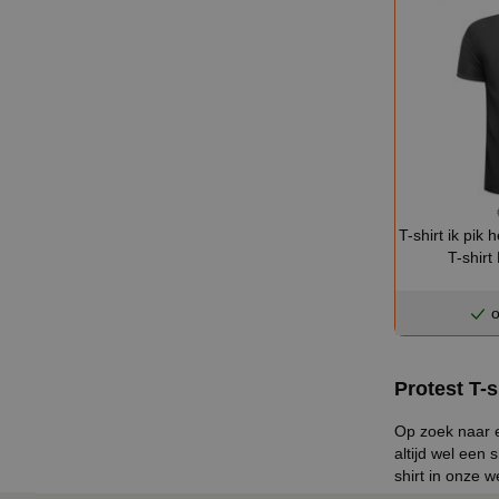
T-shirt ik pik 
T-shir
o
Protest T-s
Op zoek naar ee
altijd wel een 
shirt in onze 