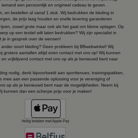
om iemand een persoonlijk en origineel cadeau te geven.
 en bestellen al vanaf 1 stuk. Wij bedrukken de kleding in
orgen, de prijs laag houden en snelle levering garanderen.
drijven, zowel grote maar ook als het gaat om kleine oplagen. Op
erp op een textiel wilt laten bedrukken? Wij zijn specialist in
t je in gesprek over de wensen!
 of ander soort kleding? Geen probleem bij BBwebwinkel! Wij
ij grotere aantallen altijd even contact met ons op! Wij kunnen
en vrijblijvend contact met ons op als je benieuwd bent naar
ing nodig, denk bijvoorbeeld aan sporttenues, trainingspakken,
e mee aan een passende oplossing voor je vereniging of
 ons op als je benieuwd bent naar de mogelijkheden. Neem bij
Wij kunnen dan een scherpe prijs voor je maken!
Veilig betalen met Apple Pay