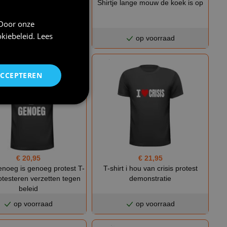
e boze boerin dames shirt
Shirtje lange mouw de koek is op
demonstratie actie stikstof
 Door onze
crisis
kiebeleid
.
Lees
op voorraad
op voorraad
ACCEPTEREN
€ 20,95
€ 21,95
genoeg is genoeg protest T-
T-shirt i hou van crisis protest
rotesteren verzetten tegen
demonstratie
beleid
op voorraad
op voorraad