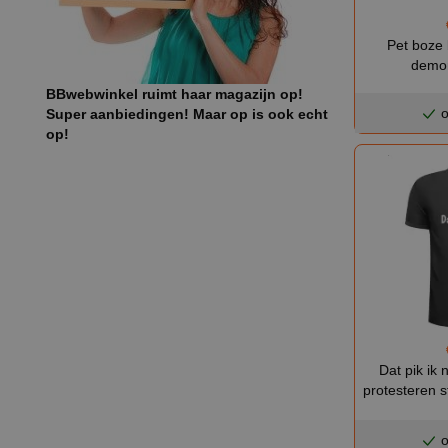
Pet boze 
demon
BBwebwinkel ruimt haar magazijn op!
o
Super aanbiedingen! Maar op is ook echt
op!
Dat pik ik n
protesteren 
o