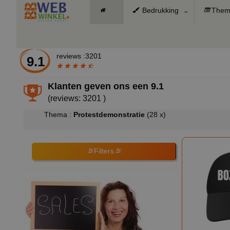
Bedrukking
Them
reviews :3201
9.1
Klanten geven ons een
9.1
(reviews: 3201 )
Thema :
Protestdemonstratie
(28 x)
Filters