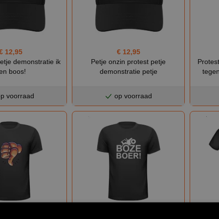
€ 12,95
€ 12,95
Protest
etje demonstratie ik
Petje onzin protest petje
tegen
en boos!
demonstratie petje
p voorraad
op voorraad
€ 21,95
€ 21,95