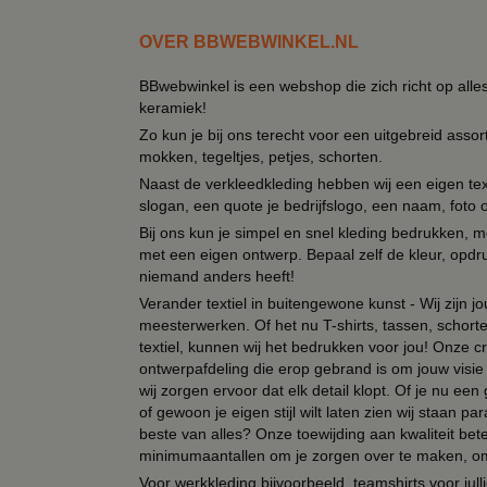
OVER BBWEBWINKEL.NL
BBwebwinkel is een webshop die zich richt op alle
keramiek!
Zo kun je bij ons terecht voor een uitgebreid assor
mokken, tegeltjes, petjes, schorten.
Naast de verkleedkleding hebben wij een eigen text
slogan, een quote je bedrijfslogo, een naam, foto 
Bij ons kun je simpel en snel kleding bedrukken, mo
met een eigen ontwerp. Bepaal zelf de kleur, opdr
niemand anders heeft!
Verander textiel in buitengewone kunst - Wij zijn j
meesterwerken. Of het nu T-shirts, tassen, schorten
textiel, kunnen wij het bedrukken voor jou! Onze cr
ontwerpafdeling die erop gebrand is om jouw visie t
wij zorgen ervoor dat elk detail klopt. Of je nu ee
of gewoon je eigen stijl wilt laten zien wij staan
beste van alles? Onze toewijding aan kwaliteit be
minimumaantallen om je zorgen over te maken, omda
Voor werkkleding bijvoorbeeld, teamshirts voor jul