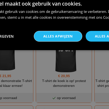
laag protest shirtje
Shirtje boze boer protest
Shirtj
 maakt ook gebruik van cookies.
tratie shirtje
demonstratie actie stikstof crisis
protest 
kt gebruik van cookies om de gebruikerservaring te verbeteren.
iken, stemt u in met alle cookies in overeenstemming met ons
Coo
p voorraad
op voorraad
ERGEVEN
ALLES AFWIJZEN
ALLES 
€ 21,95
€ 20,95
t demonstratie T-shirt
T-shirt de koek is op! protest
T-shirt 
l klaar ermee!
demonstreren
shirt p
p voorraad
op voorraad