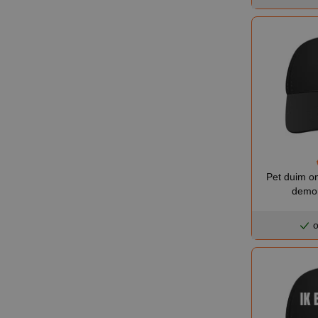
Pet duim om
demon
o