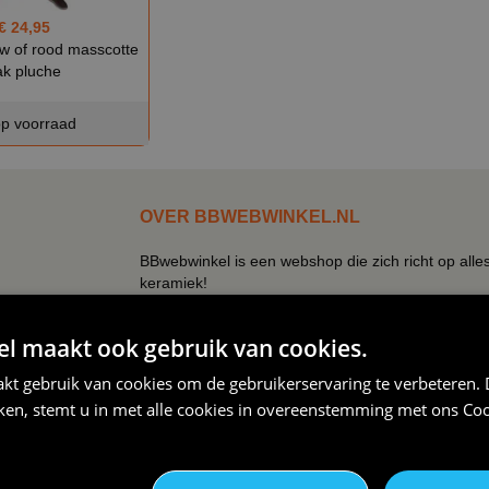
€ 24,95
w of rood masscotte
ak pluche
p voorraad
OVER BBWEBWINKEL.NL
BBwebwinkel is een webshop die zich richt op alle
keramiek!
Zo kun je bij ons terecht voor een uitgebreid assor
mokken, tegeltjes, petjes, schorten.
 maakt ook gebruik van cookies.
Naast de verkleedkleding hebben wij een eigen text
kt gebruik van cookies om de gebruikerservaring te verbeteren.
slogan, een quote je bedrijfslogo, een naam, foto 
iken, stemt u in met alle cookies in overeenstemming met ons
Coo
Bij ons kun je simpel en snel kleding bedrukken, mo
met een eigen ontwerp. Bepaal zelf de kleur, opdr
niemand anders heeft!
Verander textiel in buitengewone kunst - Wij zijn j