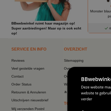
Monster blau
p
BBwebwinkel ruimt haar magazijn op!
o
Super aanbiedingen! Maar op is ook echt
op!
SERVICE EN INFO
OVERZICHT
Reviews
Sitemapping
Veel gestelde vragen
Overzicht thema's
Contact
Overzicht rubrieken
BBwebwinkel
Order Status
Wat vinden klanten van ons
Deze website maa
Retouren & Annuleren
RSS
website te gebru
verder
Uitschrijven nieuwsbrief
TOP THEMA'S
Wij verzenden Postnl