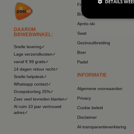
DETAILS WE
Frikandel
Brabant
Après-ski
DAAROM
Swat
BBWEBWINKEL:
Gezinsuitbreiding
Snelle levering✓
Boer
Lage verzendkosten✓
vanaf € 99 gratis✓
Padel
14 dagen retour recht✓
INFORMATIE
Snelle helpdesk✓
Whatsapp contact✓
Algemene voorwaarden
Groepskorting 25%✓
Privacy
Zeer veel tevreden klanten✓
Al ruim 10 jaar vertrouwd
Cookie beleid
adres✓
Disclaimer
AI-transparantieverklaring