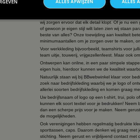
ERGEVEN
ALLES AFWIJZEN
ALLES 
meesterwerken. Of het nu T-shirts, tassen, schorten
textiel, kunnen wij het bedrukken voor jou! Onze cr
ontwerpafdeling die erop gebrand is om jouw visie t
wij zorgen ervoor dat elk detail klopt. Of je nu ee
of gewoon je eigen stijl wilt laten zien wij staan
beste van alles? Onze toewijding aan kwaliteit be
minimumaantallen om je zorgen over te maken, omda
Voor werkkleding bijvoorbeeld, teamshirts voor jul
team uitje, touwerij, vrijgezellenfeest. Maar ook 
Ontwerpen kan online, in een paar simpele stappen,
eigen huis, hierdoor kunnen we de kwaliteit waarb
Natuurlijk staan wij bij BBwebwinkel klaar voor be
zoek naar bedrijfskleding waarbij we je logo of ontw
allerlei soorten bedrijfskleding en komen graag me
Uw bedrijfsnaam of logo op een t-shirt, trui, polo
kunnen elk soort textiel voor je bedrukken! Neem b
dan een scherpe prijs voor je maken. Neem gerust 
de mogelijkheden.
Ook verenigingen hebben regelmatig bedrukte kled
sporttassen, caps. Daarom denken wij graag met j
stichting. Neem gerust en vrijblijvend contact met