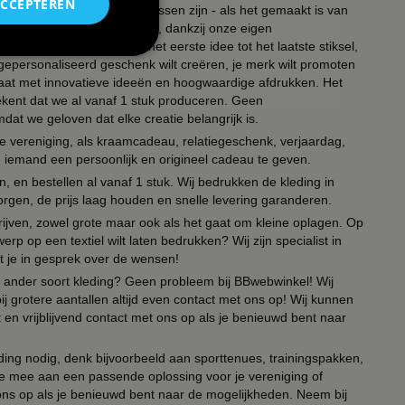
ACCEPTEREN
, polos, petten of zelfs koussen zijn - als het gemaakt is van
eativiteit kent geen grenzen, dankzij onze eigen
ot leven te brengen. Van het eerste idee tot het laatste stiksel,
n gepersonaliseerd geschenk wilt creëren, je merk wilt promoten
 paraat met innovatieve ideeën en hoogwaardige afdrukken. Het
tekent dat we al vanaf 1 stuk produceren. Geen
t we geloven dat elke creatie belangrijk is.
lie vereniging, als kraamcadeau, relatiegeschenk, verjaardag,
om iemand een persoonlijk en origineel cadeau te geven.
 en bestellen al vanaf 1 stuk. Wij bedrukken de kleding in
orgen, de prijs laag houden en snelle levering garanderen.
drijven, zowel grote maar ook als het gaat om kleine oplagen. Op
erp op een textiel wilt laten bedrukken? Wij zijn specialist in
t je in gesprek over de wensen!
 of ander soort kleding? Geen probleem bij BBwebwinkel! Wij
ij grotere aantallen altijd even contact met ons op! Wij kunnen
en vrijblijvend contact met ons op als je benieuwd bent naar
ing nodig, denk bijvoorbeeld aan sporttenues, trainingspakken,
e mee aan een passende oplossing voor je vereniging of
 ons op als je benieuwd bent naar de mogelijkheden. Neem bij