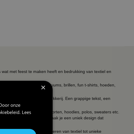
s wat met feest te maken heeft en bedrukking van textiel en
×
timent verkleedkleding kostuums, brillen, fun t-shirts, hoeden,
ieldrukkerij en keramiekdrukkerij. Een grappige tekst, een
 Door onze
of een unieke print?
kiebeleid
.
Lees
kken, petjes, tegeltjes, schorten, hoodies, polos, sweaters etc.
uk en het lettertype en zo maak je een uniek design dat
ouw partners in het transformeren van textiel tot unieke