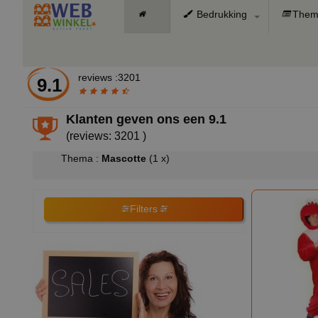
Bedrukking
Them
reviews :3201
9.1
Klanten geven ons een
9.1
(reviews: 3201 )
Thema :
Mascotte
(1 x)
Filters