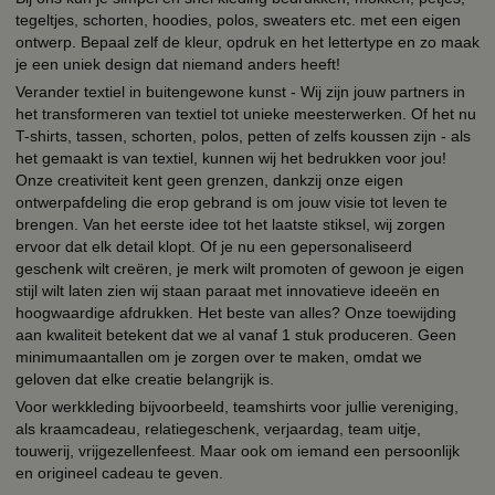
tegeltjes, schorten, hoodies, polos, sweaters etc. met een eigen
ontwerp. Bepaal zelf de kleur, opdruk en het lettertype en zo maak
je een uniek design dat niemand anders heeft!
Verander textiel in buitengewone kunst - Wij zijn jouw partners in
het transformeren van textiel tot unieke meesterwerken. Of het nu
T-shirts, tassen, schorten, polos, petten of zelfs koussen zijn - als
het gemaakt is van textiel, kunnen wij het bedrukken voor jou!
Onze creativiteit kent geen grenzen, dankzij onze eigen
ontwerpafdeling die erop gebrand is om jouw visie tot leven te
brengen. Van het eerste idee tot het laatste stiksel, wij zorgen
ervoor dat elk detail klopt. Of je nu een gepersonaliseerd
geschenk wilt creëren, je merk wilt promoten of gewoon je eigen
stijl wilt laten zien wij staan paraat met innovatieve ideeën en
hoogwaardige afdrukken. Het beste van alles? Onze toewijding
aan kwaliteit betekent dat we al vanaf 1 stuk produceren. Geen
minimumaantallen om je zorgen over te maken, omdat we
geloven dat elke creatie belangrijk is.
Voor werkkleding bijvoorbeeld, teamshirts voor jullie vereniging,
als kraamcadeau, relatiegeschenk, verjaardag, team uitje,
touwerij, vrijgezellenfeest. Maar ook om iemand een persoonlijk
en origineel cadeau te geven.