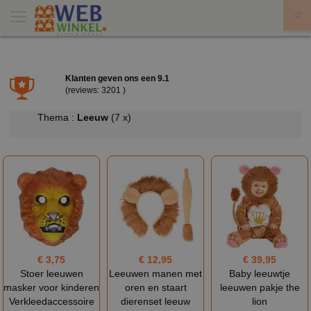
X
Klanten geven ons een
9.1
(reviews: 3201 )
Thema :
Leeuw
(7 x)
€ 3,75
€ 12,95
€ 39,95
Stoer leeuwen
Leeuwen manen met
Baby leeuwtje
masker voor kinderen
oren en staart
leeuwen pakje the
Verkleedaccessoire
dierenset leeuw
lion