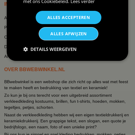
met ons
Cookiebeleid
.
Lees verder
INFORMATIE
ALLES ACCEPTEREN
Algemene voorwaarden
Privacy
ALLES AFWIJZEN
Cookie beleid
Disclaimer
DETAILS WEERGEVEN
AI-transparantieverklaring
OVER BBWEBWINKEL.NL
BBwebwinkel is een webshop die zich richt op alles wat met feest
te maken heeft en bedrukking van textiel en keramiek!
Zo kun je bij ons terecht voor een uitgebreid assortiment
verkleedkleding kostuums, brillen, fun t-shirts, hoeden, mokken,
tegeltjes, petjes, schorten.
Naast de verkleedkleding hebben wij een eigen textieldrukkerij en
keramiekdrukkerij. Een grappige tekst, een slogan, een quote je
bedrijfslogo, een naam, foto of een unieke print?
Bij ons kun je simpel en snel kleding bedrukken, mokken, petjes,