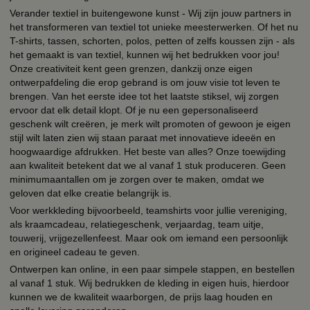
Verander textiel in buitengewone kunst - Wij zijn jouw partners in
het transformeren van textiel tot unieke meesterwerken. Of het nu
T-shirts, tassen, schorten, polos, petten of zelfs koussen zijn - als
het gemaakt is van textiel, kunnen wij het bedrukken voor jou!
Onze creativiteit kent geen grenzen, dankzij onze eigen
ontwerpafdeling die erop gebrand is om jouw visie tot leven te
brengen. Van het eerste idee tot het laatste stiksel, wij zorgen
ervoor dat elk detail klopt. Of je nu een gepersonaliseerd
geschenk wilt creëren, je merk wilt promoten of gewoon je eigen
stijl wilt laten zien wij staan paraat met innovatieve ideeën en
hoogwaardige afdrukken. Het beste van alles? Onze toewijding
aan kwaliteit betekent dat we al vanaf 1 stuk produceren. Geen
minimumaantallen om je zorgen over te maken, omdat we
geloven dat elke creatie belangrijk is.
Voor werkkleding bijvoorbeeld, teamshirts voor jullie vereniging,
als kraamcadeau, relatiegeschenk, verjaardag, team uitje,
touwerij, vrijgezellenfeest. Maar ook om iemand een persoonlijk
en origineel cadeau te geven.
Ontwerpen kan online, in een paar simpele stappen, en bestellen
al vanaf 1 stuk. Wij bedrukken de kleding in eigen huis, hierdoor
kunnen we de kwaliteit waarborgen, de prijs laag houden en