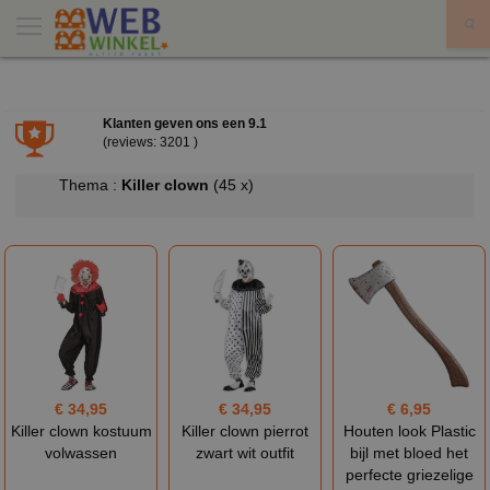
X
Klanten geven ons een
9.1
(reviews: 3201 )
Thema :
Killer clown
(45 x)
€ 34,95
€ 34,95
€ 6,95
Killer clown kostuum
Killer clown pierrot
Houten look Plastic
volwassen
zwart wit outfit
bijl met bloed het
perfecte griezelige