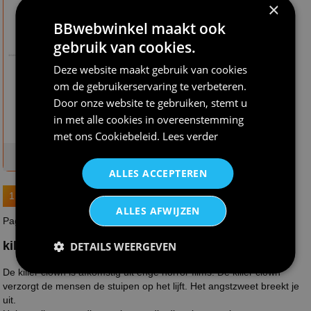
×
BBwebwinkel maakt ook
gebruik van cookies.
€ 49,95
€ 31,95
Deze website maakt gebruik van cookies
Moordende clown
Mc Killer clown
om de gebruikerservaring te verbeteren.
kostuum
Door onze website te gebruiken, stemt u
in met alle cookies in overeenstemming
met ons
Cookiebeleid
.
Lees verder
op voorraad
op voorraad
ALLES ACCEPTEREN
1
2
ALLES AFWIJZEN
Pagina : 1 van 2
killer clown
DETAILS WEERGEVEN
De killer clown is afkomstig uit enge horror films. De killer clown
verzorgt de mensen de stuipen op het lijft. Het angstzweet breekt je
uit.