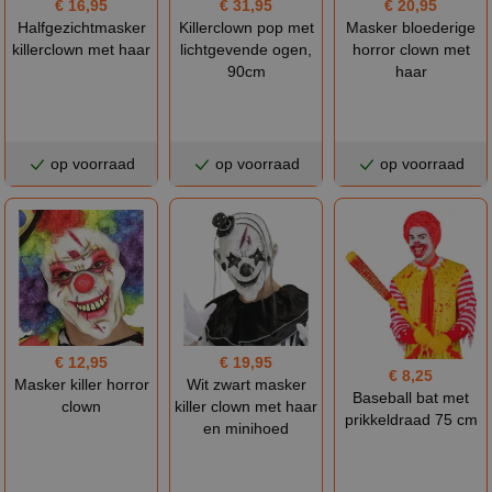
€ 16,95
€ 31,95
€ 20,95
Halfgezichtmasker
Killerclown pop met
Masker bloederige
killerclown met haar
lichtgevende ogen,
horror clown met
90cm
haar
op voorraad
op voorraad
op voorraad
€ 12,95
€ 19,95
€ 8,25
Masker killer horror
Wit zwart masker
Baseball bat met
clown
killer clown met haar
prikkeldraad 75 cm
en minihoed