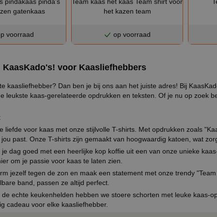
as pindakaas pinda's
Team kaas het kaas Team shirt voor
T
azen gatenkaas
het kazen team
p voorraad
op voorraad
 KaasKado's! voor Kaasliefhebbers
te kaasliefhebber? Dan ben je bij ons aan het juiste adres! Bij KaasKado
e leukste kaas-gerelateerde opdrukken en teksten. Of je nu op zoek ben
:
je liefde voor kaas met onze stijlvolle T-shirts. Met opdrukken zoals "K
j jou past. Onze T-shirts zijn gemaakt van hoogwaardig katoen, wat zor
je dag goed met een heerlijke kop koffie uit een van onze unieke kaas
er om je passie voor kaas te laten zien.
erm jezelf tegen de zon en maak een statement met onze trendy "Team
lbare band, passen ze altijd perfect.
 de echte keukenhelden hebben we stoere schorten met leuke kaas-opd
g cadeau voor elke kaasliefhebber.