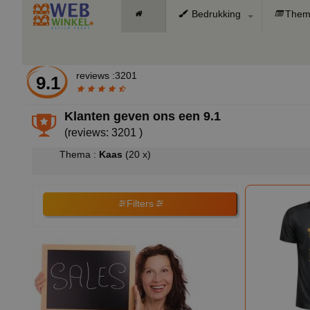
Bedrukking
Them
reviews :3201
9.1
Klanten geven ons een
9.1
(reviews: 3201 )
Thema :
Kaas
(20 x)
Filters