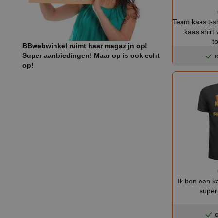
Team kaas t-sh
kaas shirt 
t
BBwebwinkel ruimt haar magazijn op!
Super aanbiedingen! Maar op is ook echt
o
op!
Ik ben een k
superk
o