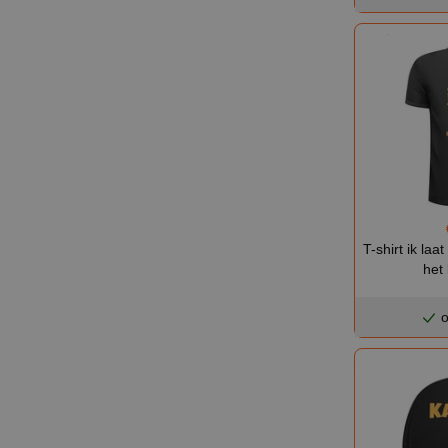
T-shirt ik la
het
o