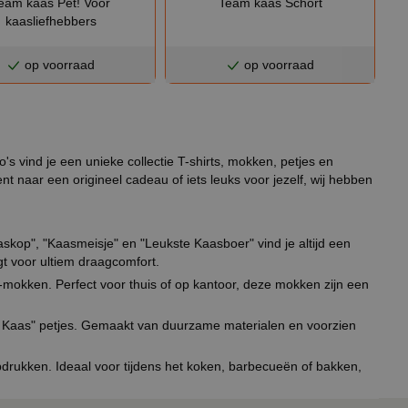
Team kaas Schort
eam kaas Pet! Voor
kaasliefhebbers
op voorraad
op voorraad
's vind je een unieke collectie T-shirts, mokken, petjes en
t naar een origineel cadeau of iets leuks voor jezelf, wij hebben
aaskop", "Kaasmeisje" en "Leukste Kaasboer" vind je altijd een
gt voor ultiem draagcomfort.
-mokken. Perfect voor thuis of op kantoor, deze mokken zijn een
 Kaas" petjes. Gemaakt van duurzame materialen en voorzien
rukken. Ideaal voor tijdens het koken, barbecueën of bakken,