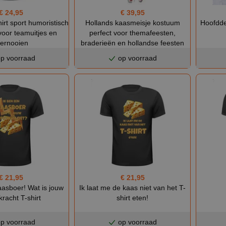
€ 24,95
€ 39,95
irt sport humoristisch
Hollands kaasmeisje kostuum
Hoofdde
voor teamuitjes en
perfect voor themafeesten,
oernooien
braderieën en hollandse feesten
p voorraad
op voorraad
€ 21,95
€ 21,95
aasboer! Wat is jouw
Ik laat me de kaas niet van het T-
racht T-shirt
shirt eten!
p voorraad
op voorraad