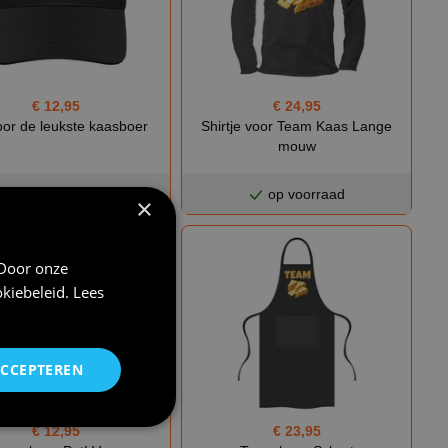
€ 24,95
€ 12,95
Shirtje voor Team Kaas Lange
oor de leukste kaasboer
mouw
op voorraad
op voorraad
×
 Door onze
kiebeleid
.
Lees
ACCEPTEREN
€ 23,95
€ 12,95