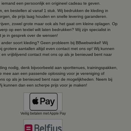
om iemand een persoonlijk en origineel cadeau te geven.
 en bestellen al vanaf 1 stuk. Wij bedrukken de kleding in
orgen, de prijs laag houden en snelle levering garanderen.
drijven, zowel grote maar ook als het gaat om kleine oplagen. Op
erp op een textiel wilt laten bedrukken? Wij zijn specialist in
t je in gesprek over de wensen!
 of ander soort kleding? Geen probleem bij BBwebwinkel! Wij
ij grotere aantallen altijd even contact met ons op! Wij kunnen
en vrijblijvend contact met ons op als je benieuwd bent naar
ing nodig, denk bijvoorbeeld aan sporttenues, trainingspakken,
e mee aan een passende oplossing voor je vereniging of
 ons op als je benieuwd bent naar de mogelijkheden. Neem bij
Wij kunnen dan een scherpe prijs voor je maken!
Veilig betalen met Apple Pay