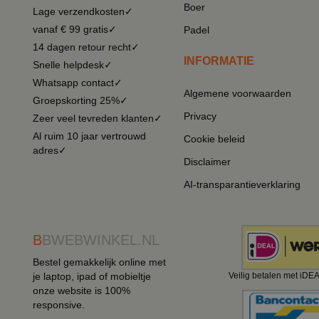
Boer
Lage verzendkosten✓
vanaf € 99 gratis✓
Padel
14 dagen retour recht✓
INFORMATIE
Snelle helpdesk✓
Whatsapp contact✓
Algemene voorwaarden
Groepskorting 25%✓
Privacy
Zeer veel tevreden klanten✓
Al ruim 10 jaar vertrouwd
Cookie beleid
adres✓
Disclaimer
AI-transparantieverklaring
B
BWEBWINKEL.NL
Bestel gemakkelijk online met
je laptop, ipad of mobieltje
Veilig betalen met iDE
onze website is 100%
responsive.