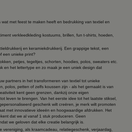
s wat met feest te maken heeft en bedrukking van textiel en
timent verkleedkleding kostuums, brillen, fun t-shirts, hoeden,
ieldrukkerij en keramiekdrukkerij. Een grappige tekst, een
of een unieke print?
kken, petjes, tegeltjes, schorten, hoodies, polos, sweaters etc.
uk en het lettertype en zo maak je een uniek design dat
ouw partners in het transformeren van textiel tot unieke
, polos, petten of zelfs koussen zijn - als het gemaakt is van
eativiteit kent geen grenzen, dankzij onze eigen
ot leven te brengen. Van het eerste idee tot het laatste stiksel,
n gepersonaliseerd geschenk wilt creëren, je merk wilt promoten
 paraat met innovatieve ideeën en hoogwaardige afdrukken. Het
tekent dat we al vanaf 1 stuk produceren. Geen
t we geloven dat elke creatie belangrijk is.
lie vereniging, als kraamcadeau, relatiegeschenk, verjaardag,