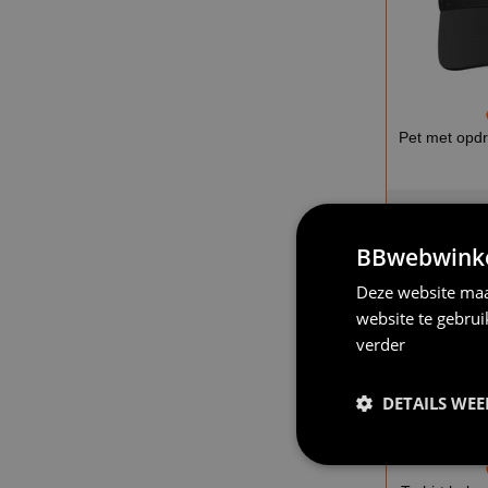
Pet met opd
o
BBwebwinkel
Deze website maa
website te gebru
verder
DETAILS WE