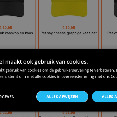
€ 12,95
€ 12,95
ruk kaaskop en kaas
Pet say cheese grappige kaas pet
Pet v
p voorraad
op voorraad
 maakt ook gebruik van cookies.
kt gebruik van cookies om de gebruikerservaring te verbeteren.
iken, stemt u in met alle cookies in overeenstemming met ons
Coo
ERGEVEN
ALLES AFWIJZEN
ALLES 
€ 22,95
€ 21,95