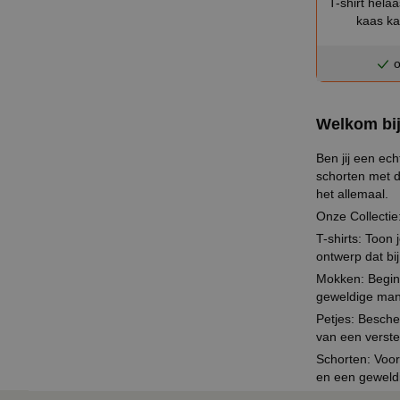
T-shirt hela
kaas k
o
Welkom bij
Ben jij een ech
schorten met d
het allemaal.
Onze Collectie
T-shirts: Toon 
ontwerp dat bi
Mokken: Begin 
geweldige mani
Petjes: Besch
van een verste
Schorten: Voor
en een geweldi