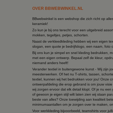
OVER BBWEBWINKEL.NL
BBwebwinkel is een webshop die zich richt op alle
keramiek!
Zo kun je bij ons terecht voor een uitgebreid assor
mokken, tegeltjes, petjes, schorten.
Naast de verkleedkleding hebben wij een eigen text
slogan, een quote je bedrijfslogo, een naam, foto 
Bij ons kun je simpel en snel kleding bedrukken, mo
met een eigen ontwerp. Bepaal zelf de kleur, opdr
niemand anders heeft!
Verander textiel in buitengewone kunst - Wij zijn j
meesterwerken. Of het nu T-shirts, tassen, schorten
textiel, kunnen wij het bedrukken voor jou! Onze cr
ontwerpafdeling die erop gebrand is om jouw visie t
wij zorgen ervoor dat elk detail klopt. Of je nu ee
of gewoon je eigen stijl wilt laten zien wij staan
beste van alles? Onze toewijding aan kwaliteit be
minimumaantallen om je zorgen over te maken, omda
Voor werkkleding bijvoorbeeld, teamshirts voor jul