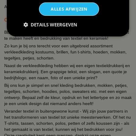
AI-transparantieverklaring
ALLES AFWIJZEN
OVER BBWEBWINKEL.NL
DETAILS WEERGEVEN
BBwebwinkel is een webshop die zich richt op alles wat met feest
te maken heeft en bedrukking van textiel en keramiek!
Zo kun je bij ons terecht voor een uitgebreid assortiment
verkleedkleding kostuums, brillen, fun t-shirts, hoeden, mokken,
tegeltjes, petjes, schorten.
Naast de verkleedkleding hebben wij een eigen textieldrukkerij en
keramiekdrukkerij. Een grappige tekst, een slogan, een quote je
bedrijfslogo, een naam, foto of een unieke print?
Bij ons kun je simpel en snel kleding bedrukken, mokken, petjes,
tegeltjes, schorten, hoodies, polos, sweaters etc. met een eigen
ontwerp. Bepaal zelf de kleur, opdruk en het lettertype en zo maak
je een uniek design dat niemand anders heeft!
Verander textiel in buitengewone kunst - Wij zijn jouw partners in
het transformeren van textiel tot unieke meesterwerken. Of het nu
T-shirts, tassen, schorten, polos, petten of zelfs koussen zijn - als
het gemaakt is van textiel, kunnen wij het bedrukken voor jou!
Onze creativiteit kent geen grenzen, dankzij onze eigen