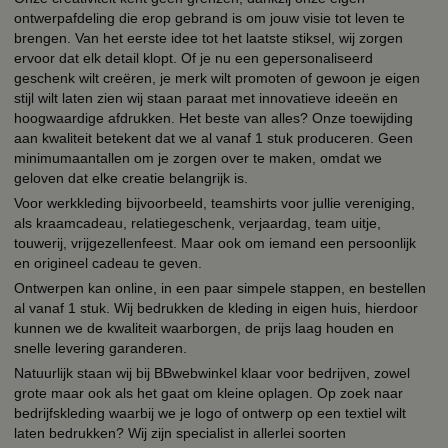
ontwerpafdeling die erop gebrand is om jouw visie tot leven te
brengen. Van het eerste idee tot het laatste stiksel, wij zorgen
ervoor dat elk detail klopt. Of je nu een gepersonaliseerd
geschenk wilt creëren, je merk wilt promoten of gewoon je eigen
stijl wilt laten zien wij staan paraat met innovatieve ideeën en
hoogwaardige afdrukken. Het beste van alles? Onze toewijding
aan kwaliteit betekent dat we al vanaf 1 stuk produceren. Geen
minimumaantallen om je zorgen over te maken, omdat we
geloven dat elke creatie belangrijk is.
Voor werkkleding bijvoorbeeld, teamshirts voor jullie vereniging,
als kraamcadeau, relatiegeschenk, verjaardag, team uitje,
touwerij, vrijgezellenfeest. Maar ook om iemand een persoonlijk
en origineel cadeau te geven.
Ontwerpen kan online, in een paar simpele stappen, en bestellen
al vanaf 1 stuk. Wij bedrukken de kleding in eigen huis, hierdoor
kunnen we de kwaliteit waarborgen, de prijs laag houden en
snelle levering garanderen.
Natuurlijk staan wij bij BBwebwinkel klaar voor bedrijven, zowel
grote maar ook als het gaat om kleine oplagen. Op zoek naar
bedrijfskleding waarbij we je logo of ontwerp op een textiel wilt
laten bedrukken? Wij zijn specialist in allerlei soorten