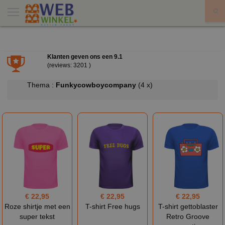
X
Klanten geven ons een
9.1
(reviews: 3201 )
Thema :
Funkycowboycompany
(4 x)
€ 22,95
€ 22,95
€ 22,95
Roze shirtje met een
T-shirt Free hugs
T-shirt gettoblaster
super tekst
Retro Groove