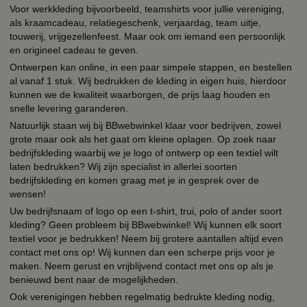
Voor werkkleding bijvoorbeeld, teamshirts voor jullie vereniging,
als kraamcadeau, relatiegeschenk, verjaardag, team uitje,
touwerij, vrijgezellenfeest. Maar ook om iemand een persoonlijk
en origineel cadeau te geven.
Ontwerpen kan online, in een paar simpele stappen, en bestellen
al vanaf 1 stuk. Wij bedrukken de kleding in eigen huis, hierdoor
kunnen we de kwaliteit waarborgen, de prijs laag houden en
snelle levering garanderen.
Natuurlijk staan wij bij BBwebwinkel klaar voor bedrijven, zowel
grote maar ook als het gaat om kleine oplagen. Op zoek naar
bedrijfskleding waarbij we je logo of ontwerp op een textiel wilt
laten bedrukken? Wij zijn specialist in allerlei soorten
bedrijfskleding en komen graag met je in gesprek over de
wensen!
Uw bedrijfsnaam of logo op een t-shirt, trui, polo of ander soort
kleding? Geen probleem bij BBwebwinkel! Wij kunnen elk soort
textiel voor je bedrukken! Neem bij grotere aantallen altijd even
contact met ons op! Wij kunnen dan een scherpe prijs voor je
maken. Neem gerust en vrijblijvend contact met ons op als je
benieuwd bent naar de mogelijkheden.
Ook verenigingen hebben regelmatig bedrukte kleding nodig,