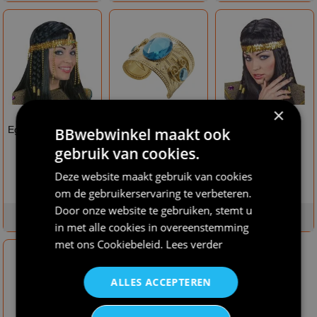
×
€ 7,50
€ 12,95
€ 4,95
Egyptisch hoofdstuk
Egyptische armband
Egyptische
BBwebwinkel maakt ook
met parels
goud topaas steen
hoofdband
gebruik van cookies.
Deze website maakt gebruik van cookies
om de gebruikerservaring te verbeteren.
niet op
Door onze website te gebruiken, stemt u
op voorraad
voorraad
op voorraad
in met alle cookies in overeenstemming
met ons
Cookiebeleid
.
Lees verder
ALLES ACCEPTEREN