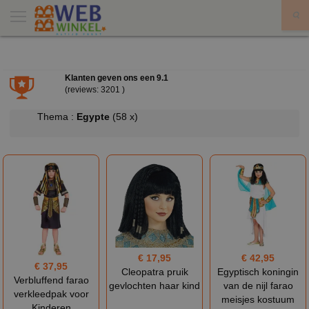
X
Klanten geven ons een
9.1
(reviews: 3201 )
Thema :
Egypte
(58 x)
€ 17,95
€ 42,95
€ 37,95
Cleopatra pruik
Egyptisch koningin
Verbluffend farao
gevlochten haar kind
van de nijl farao
verkleedpak voor
meisjes kostuum
Kinderen