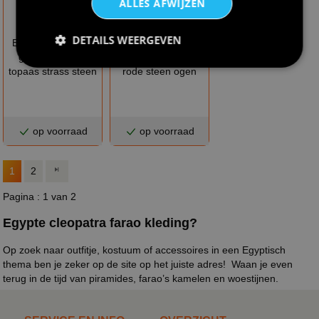
ALLES AFWIJZEN
€ 13,95
€ 11,95
DETAILS WEERGEVEN
Egyptische ketting
Egyptische ketting
goud farao met
slang van goud met
topaas strass steen
rode steen ogen
op voorraad
op voorraad
1
2
Pagina : 1 van 2
Egypte cleopatra farao kleding?
Op zoek naar outfitje, kostuum of accessoires in een Egyptisch
thema ben je zeker op de site op het juiste adres! Waan je even
terug in de tijd van piramides, farao’s kamelen en woestijnen.