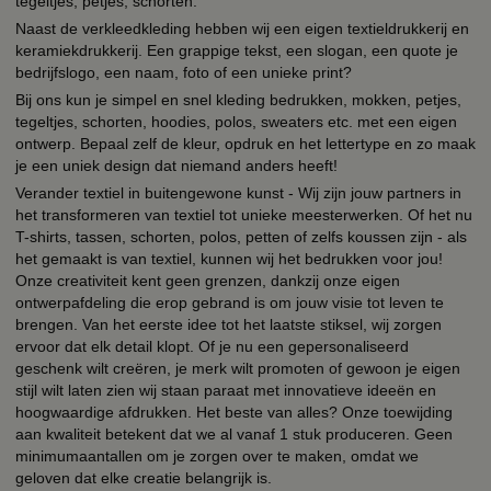
tegeltjes, petjes, schorten.
Naast de verkleedkleding hebben wij een eigen textieldrukkerij en
keramiekdrukkerij. Een grappige tekst, een slogan, een quote je
bedrijfslogo, een naam, foto of een unieke print?
Bij ons kun je simpel en snel kleding bedrukken, mokken, petjes,
tegeltjes, schorten, hoodies, polos, sweaters etc. met een eigen
ontwerp. Bepaal zelf de kleur, opdruk en het lettertype en zo maak
je een uniek design dat niemand anders heeft!
Verander textiel in buitengewone kunst - Wij zijn jouw partners in
het transformeren van textiel tot unieke meesterwerken. Of het nu
T-shirts, tassen, schorten, polos, petten of zelfs koussen zijn - als
het gemaakt is van textiel, kunnen wij het bedrukken voor jou!
Onze creativiteit kent geen grenzen, dankzij onze eigen
ontwerpafdeling die erop gebrand is om jouw visie tot leven te
brengen. Van het eerste idee tot het laatste stiksel, wij zorgen
ervoor dat elk detail klopt. Of je nu een gepersonaliseerd
geschenk wilt creëren, je merk wilt promoten of gewoon je eigen
stijl wilt laten zien wij staan paraat met innovatieve ideeën en
hoogwaardige afdrukken. Het beste van alles? Onze toewijding
aan kwaliteit betekent dat we al vanaf 1 stuk produceren. Geen
minimumaantallen om je zorgen over te maken, omdat we
geloven dat elke creatie belangrijk is.