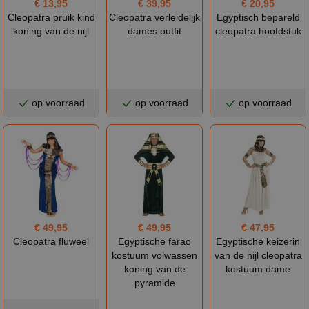
€ 13,95
€ 39,95
€ 20,95
Cleopatra pruik kind
Cleopatra verleidelijk
Egyptisch bepareld
koning van de nijl
dames outfit
cleopatra hoofdstuk
op voorraad
op voorraad
op voorraad
€ 49,95
€ 49,95
€ 47,95
Cleopatra fluweel
Egyptische farao
Egyptische keizerin
kostuum volwassen
van de nijl cleopatra
koning van de
kostuum dame
pyramide