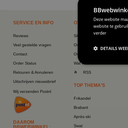
BBwebwinkel
Deze website maa
SERVICE EN INFO
OVERZICHT
website te gebru
verder
Reviews
Sitemapping
Veel gestelde vragen
Overzicht thema's
DETAILS WE
Contact
Overzicht rubrieken
Order Status
Wat vinden klanten van ons
Retouren & Annuleren
RSS
Uitschrijven nieuwsbrief
TOP THEMA'S
Wij verzenden Postnl
Frikandel
Brabant
Après-ski
DAAROM
Swat
BBWEBWINKEL: