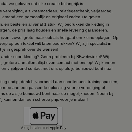
t we geloven dat elke creatie belangrijk is.
lie vereniging, als kraamcadeau, relatiegeschenk, verjaardag,
om iemand een persoonlijk en origineel cadeau te geven.
 en bestellen al vanaf 1 stuk. Wij bedrukken de kleding in
orgen, de prijs laag houden en snelle levering garanderen.
drijven, zowel grote maar ook als het gaat om kleine oplagen. Op
erp op een textiel wilt laten bedrukken? Wij zijn specialist in
t je in gesprek over de wensen!
 of ander soort kleding? Geen probleem bij BBwebwinkel! Wij
ij grotere aantallen altijd even contact met ons op! Wij kunnen
en vrijblijvend contact met ons op als je benieuwd bent naar
ing nodig, denk bijvoorbeeld aan sporttenues, trainingspakken,
e mee aan een passende oplossing voor je vereniging of
 ons op als je benieuwd bent naar de mogelijkheden. Neem bij
Wij kunnen dan een scherpe prijs voor je maken!
Veilig betalen met Apple Pay