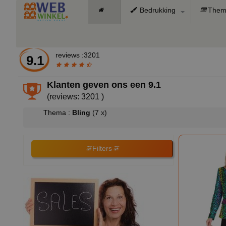
Bedrukking
Them
reviews :3201
9.1
Klanten geven ons een
9.1
(reviews: 3201 )
Thema :
Bling
(7 x)
Filters