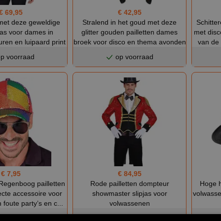
€ 69,95
€ 42,95
jl met deze geweldige
Stralend in het goud met deze
Schitte
 jas voor dames in
glitter gouden pailletten dames
met disc
ren en luipaard print
broek voor disco en thema avonden
van de 
p voorraad
op voorraad
€ 7,95
€ 84,95
Regenboog pailletten
Rode pailletten dompteur
Hoge h
ecte accessoire voor
showmaster slipjas voor
volwasse
foute party’s en c...
volwassenen
p voorraad
op voorraad