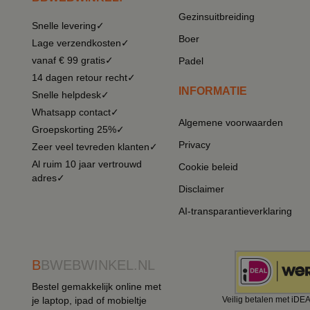
Gezinsuitbreiding
Snelle levering✓
Boer
Lage verzendkosten✓
vanaf € 99 gratis✓
Padel
14 dagen retour recht✓
INFORMATIE
Snelle helpdesk✓
Whatsapp contact✓
Algemene voorwaarden
Groepskorting 25%✓
Privacy
Zeer veel tevreden klanten✓
Al ruim 10 jaar vertrouwd
Cookie beleid
adres✓
Disclaimer
AI-transparantieverklaring
B
BWEBWINKEL.NL
Bestel gemakkelijk online met
je laptop, ipad of mobieltje
Veilig betalen met iDE