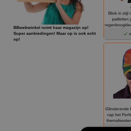
Blink in sti
pailletten
regenboogkleu
BBwebwinkel ruimt haar magazijn op!
Super aanbiedingen! Maar op is ook echt
o
op!
Glinsterende 
cap het Perf
themafeesten 
o