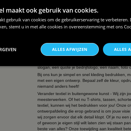
 maakt ook gebruik van cookies.
kt gebruik van cookies om de gebruikerservaring te verbeteren.
OVER BBWEBWINKEL.NL
iken, stemt u in met alle cookies in overeenstemming met ons
Coo
BBwebwinkel is een webshop die zich richt op alle
keramiek!
Zo kun je bij ons terecht voor een uitgebreid assor
ERGEVEN
ALLES AFWIJZEN
ALLES 
mokken, tegeltjes, petjes, schorten.
Naast de verkleedkleding hebben wij een eigen text
slogan, een quote je bedrijfslogo, een naam, foto 
Bij ons kun je simpel en snel kleding bedrukken, mo
met een eigen ontwerp. Bepaal zelf de kleur, opdr
niemand anders heeft!
Verander textiel in buitengewone kunst - Wij zijn j
meesterwerken. Of het nu T-shirts, tassen, schorten
textiel, kunnen wij het bedrukken voor jou! Onze cr
ontwerpafdeling die erop gebrand is om jouw visie t
wij zorgen ervoor dat elk detail klopt. Of je nu ee
of gewoon je eigen stijl wilt laten zien wij staan
beste van alles? Onze toewijding aan kwaliteit be