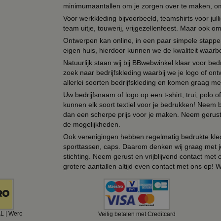
minimumaantallen om je zorgen over te maken, omda
Voor werkkleding bijvoorbeeld, teamshirts voor jul
team uitje, touwerij, vrijgezellenfeest. Maar ook 
Ontwerpen kan online, in een paar simpele stappen,
eigen huis, hierdoor kunnen we de kwaliteit waarb
Natuurlijk staan wij bij BBwebwinkel klaar voor be
zoek naar bedrijfskleding waarbij we je logo of ontw
allerlei soorten bedrijfskleding en komen graag me
Uw bedrijfsnaam of logo op een t-shirt, trui, polo
kunnen elk soort textiel voor je bedrukken! Neem b
dan een scherpe prijs voor je maken. Neem gerust 
de mogelijkheden.
Ook verenigingen hebben regelmatig bedrukte kled
sporttassen, caps. Daarom denken wij graag met j
stichting. Neem gerust en vrijblijvend contact met
grotere aantallen altijd even contact met ons op! 
AL | Wero
Veilig betalen met Creditcard