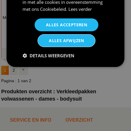
in met alle cookies in overeenstemming
met ons
Cookiebeleid
.
Lees verder
€ 23,95
€ 23,95
Mouwloze body roze
Mouwloze body zwart
ALLES ACCEPTEREN
ALLES AFWIJZEN
op voorraad
op voorraad
DETAILS WEERGEVEN
1
2
Pagina : 1 van 2
Produkten overzicht : Verkleedpakken
volwassenen - dames - bodysuit
SERVICE EN INFO
OVERZICHT