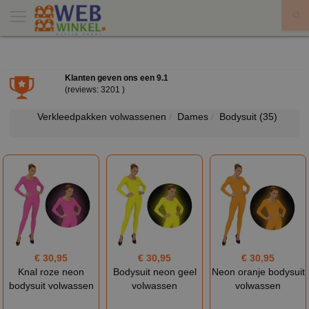
X
Klanten geven ons een
9.1
(reviews: 3201 )
Verkleedpakken volwassenen
Dames
Bodysuit
(35)
€ 30,95
€ 30,95
€ 30,95
Knal roze neon
Bodysuit neon geel
Neon oranje bodysuit
bodysuit volwassen
volwassen
volwassen