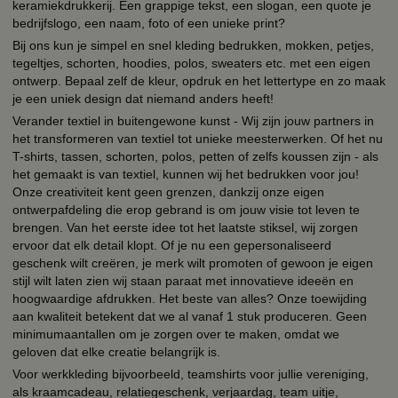
keramiekdrukkerij. Een grappige tekst, een slogan, een quote je
bedrijfslogo, een naam, foto of een unieke print?
Bij ons kun je simpel en snel kleding bedrukken, mokken, petjes,
tegeltjes, schorten, hoodies, polos, sweaters etc. met een eigen
ontwerp. Bepaal zelf de kleur, opdruk en het lettertype en zo maak
je een uniek design dat niemand anders heeft!
Verander textiel in buitengewone kunst - Wij zijn jouw partners in
het transformeren van textiel tot unieke meesterwerken. Of het nu
T-shirts, tassen, schorten, polos, petten of zelfs koussen zijn - als
het gemaakt is van textiel, kunnen wij het bedrukken voor jou!
Onze creativiteit kent geen grenzen, dankzij onze eigen
ontwerpafdeling die erop gebrand is om jouw visie tot leven te
brengen. Van het eerste idee tot het laatste stiksel, wij zorgen
ervoor dat elk detail klopt. Of je nu een gepersonaliseerd
geschenk wilt creëren, je merk wilt promoten of gewoon je eigen
stijl wilt laten zien wij staan paraat met innovatieve ideeën en
hoogwaardige afdrukken. Het beste van alles? Onze toewijding
aan kwaliteit betekent dat we al vanaf 1 stuk produceren. Geen
minimumaantallen om je zorgen over te maken, omdat we
geloven dat elke creatie belangrijk is.
Voor werkkleding bijvoorbeeld, teamshirts voor jullie vereniging,
als kraamcadeau, relatiegeschenk, verjaardag, team uitje,