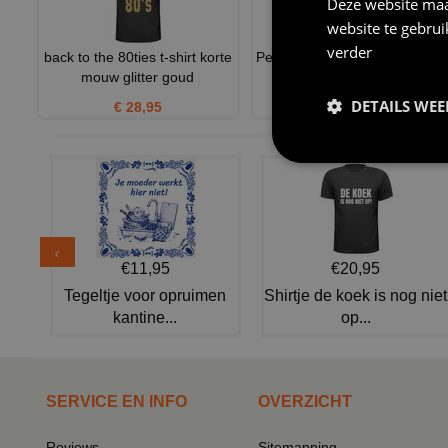
Deze website maa
website te gebru
verder
back to the 80ties t-shirt korte
Pet Neon groen met gaas aan
mouw glitter goud
de achterkant Cap jare
DETAILS WE
€ 28,95
€ 7,50
€11,95
€20,95
Tegeltje voor opruimen
Shirtje de koek is nog niet
kantine...
op...
SERVICE EN INFO
OVERZICHT
Reviews
Sitemapping