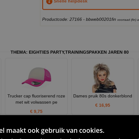
Snelle helpdesk
Productcode: 27166 - bbweb00201fin
voorraad (fin)
THEMA:
EIGHTIES PARTY
,
TRAININGSPAKKEN JAREN 80
Trucker cap fluoriserend roze
Dames pruik 80s donkerblond
met wit volwassen pe
€ 16,95
€ 9,75
 maakt ook gebruik van cookies.