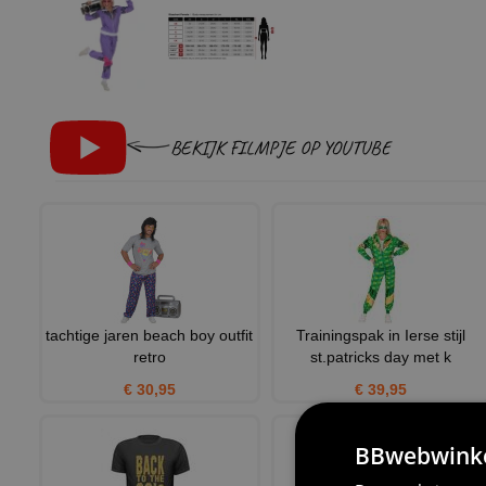
BEKIJK FILMPJE OP YOUTUBE
tachtige jaren beach boy outfit
Trainingspak in Ierse stijl
retro
st.patricks day met k
€ 30,95
€ 39,95
BBwebwinkel