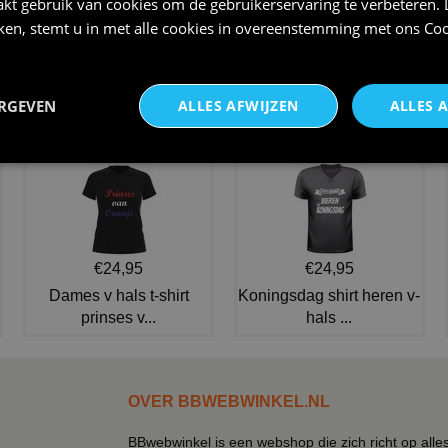
kt gebruik van cookies om de gebruikerservaring te verbeteren.
iken, stemt u in met alle cookies in overeenstemming met ons
Coo
Tachtige jaren trainingspak
Popstar pruik 80s eighties
retro back to the 80s
party
ERGEVEN
ALLES AFWIJZEN
ALLES 
€ 34,95
€ 13,95
NIEUW IN DE COLLECTIE
€24,95
€24,95
Dames v hals t-shirt
Koningsdag shirt heren v-
prinses v...
hals ...
OVER BBWEBWINKEL.NL
BBwebwinkel is een webshop die zich richt op alle