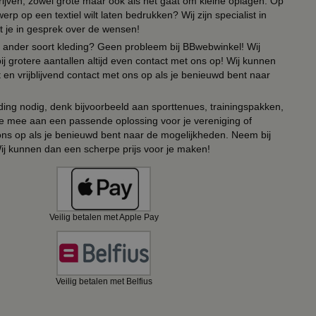
drijven, zowel grote maar ook als het gaat om kleine oplagen. Op
erp op een textiel wilt laten bedrukken? Wij zijn specialist in
t je in gesprek over de wensen!
 of ander soort kleding? Geen probleem bij BBwebwinkel! Wij
ij grotere aantallen altijd even contact met ons op! Wij kunnen
en vrijblijvend contact met ons op als je benieuwd bent naar
ing nodig, denk bijvoorbeeld aan sporttenues, trainingspakken,
e mee aan een passende oplossing voor je vereniging of
 ons op als je benieuwd bent naar de mogelijkheden. Neem bij
Wij kunnen dan een scherpe prijs voor je maken!
Veilig betalen met Apple Pay
Veilig betalen met Belfius