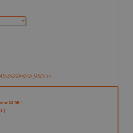
AININGSPAKKEN JAREN 80
aar €4,95 !
1 )