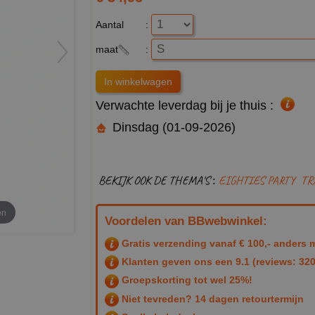
Aantal
:
maat
:
Verwachte leverdag bij je thuis :
Dinsdag (01-09-2026)
BEKIJK OOK DE THEMA'S :
EIGHTIES PARTY
TR
en
Voordelen van BBwebwinkel:
Gratis verzending vanaf € 100,- anders m
Klanten geven ons een
9.1
(reviews: 320
Groepskorting tot wel 25%!
Niet tevreden? 14 dagen retourtermijn