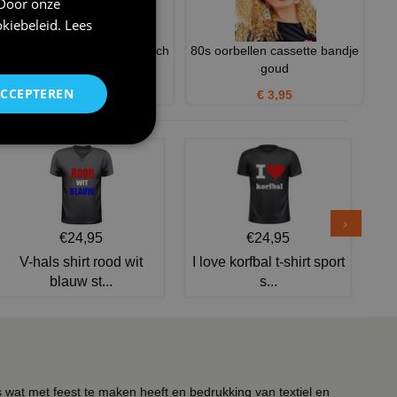
 Door onze
kiebeleid
.
Lees
Trainingspak 80s holografisch
80s oorbellen cassette bandje
voor Carnaval volwa
goud
ACCEPTEREN
€ 39,95
€ 3,95
€24,95
€24,95
V-hals shirt rood wit
I love korfbal t-shirt sport
blauw st...
s...
s wat met feest te maken heeft en bedrukking van textiel en