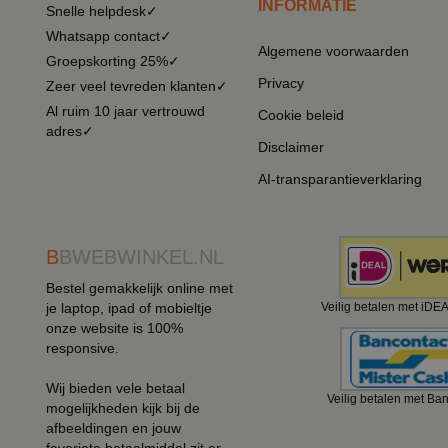
INFORMATIE
Snelle helpdesk✓
Whatsapp contact✓
Algemene voorwaarden
Groepskorting 25%✓
Privacy
Zeer veel tevreden klanten✓
Al ruim 10 jaar vertrouwd
Cookie beleid
adres✓
Disclaimer
AI-transparantieverklaring
B
BWEBWINKEL.NL
Bestel gemakkelijk online met
je laptop, ipad of mobieltje
Veilig betalen met iDE
onze website is 100%
responsive.
Wij bieden vele betaal
Veilig betalen met Ba
mogelijkheden kijk bij de
afbeeldingen en jouw
favoriete betaalmiddel zit er