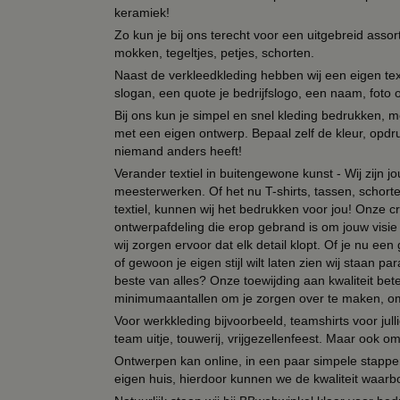
keramiek!
Zo kun je bij ons terecht voor een uitgebreid assor
mokken, tegeltjes, petjes, schorten.
Naast de verkleedkleding hebben wij een eigen text
slogan, een quote je bedrijfslogo, een naam, foto 
Bij ons kun je simpel en snel kleding bedrukken, mo
met een eigen ontwerp. Bepaal zelf de kleur, opdr
niemand anders heeft!
Verander textiel in buitengewone kunst - Wij zijn j
meesterwerken. Of het nu T-shirts, tassen, schorten
textiel, kunnen wij het bedrukken voor jou! Onze cr
ontwerpafdeling die erop gebrand is om jouw visie t
wij zorgen ervoor dat elk detail klopt. Of je nu ee
of gewoon je eigen stijl wilt laten zien wij staan
beste van alles? Onze toewijding aan kwaliteit be
minimumaantallen om je zorgen over te maken, omda
Voor werkkleding bijvoorbeeld, teamshirts voor jul
team uitje, touwerij, vrijgezellenfeest. Maar ook 
Ontwerpen kan online, in een paar simpele stappen,
eigen huis, hierdoor kunnen we de kwaliteit waarb