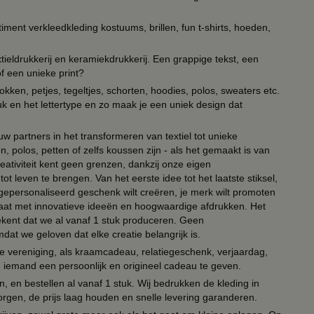
timent verkleedkleding kostuums, brillen, fun t-shirts, hoeden,
ieldrukkerij en keramiekdrukkerij. Een grappige tekst, een
of een unieke print?
kken, petjes, tegeltjes, schorten, hoodies, polos, sweaters etc.
uk en het lettertype en zo maak je een uniek design dat
ouw partners in het transformeren van textiel tot unieke
, polos, petten of zelfs koussen zijn - als het gemaakt is van
eativiteit kent geen grenzen, dankzij onze eigen
ot leven te brengen. Van het eerste idee tot het laatste stiksel,
n gepersonaliseerd geschenk wilt creëren, je merk wilt promoten
 paraat met innovatieve ideeën en hoogwaardige afdrukken. Het
tekent dat we al vanaf 1 stuk produceren. Geen
t we geloven dat elke creatie belangrijk is.
lie vereniging, als kraamcadeau, relatiegeschenk, verjaardag,
om iemand een persoonlijk en origineel cadeau te geven.
 en bestellen al vanaf 1 stuk. Wij bedrukken de kleding in
orgen, de prijs laag houden en snelle levering garanderen.