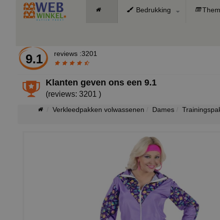
Bedrukking
Them
reviews :3201
9.1
Klanten geven ons een
9.1
(reviews: 3201 )
Verkleedpakken volwassenen
Dames
Trainingspa