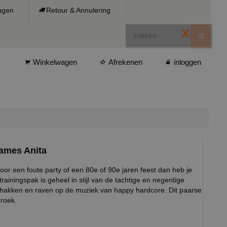
ragen
Retour & Annulering
X
Winkelwagen
Afrekenen
inloggen
dames Anita
or een foute party of een 80e of 90e jaren feest dan heb je
ainingspak is geheel in stijl van de tachtige en negentige
ker hakken en raven op de muziek van happy hardcore. Dit paarse
broek.