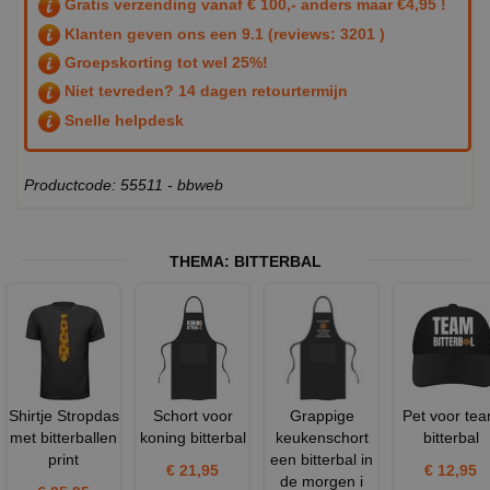
Gratis verzending vanaf € 100,- anders maar €4,95 !
Klanten geven ons een
9.1
(reviews: 3201 )
Groepskorting tot wel 25%!
Niet tevreden? 14 dagen retourtermijn
Snelle helpdesk
Productcode: 55511 - bbweb
THEMA:
BITTERBAL
Shirtje Stropdas
Schort voor
Grappige
Pet voor te
met bitterballen
koning bitterbal
keukenschort
bitterbal
print
een bitterbal in
€ 21,95
€ 12,95
de morgen i