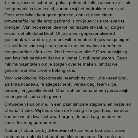
T-shirts, tassen, schorten, polos, petten of zelfs koussen zijn - als
het gemaakt is van textiel, kunnen wij het bedrukken voor jou!
Onze creativiteit kent geen grenzen, dankzij onze eigen
ontwerpafdeling die erop gebrand is om jouw visie tot leven te
brengen. Van het eerste idee tot het laatste stiksel, wij zorgen
ervoor dat elk detail klopt. Of je nu een gepersonaliseerd
geschenk wilt creëren, je merk wilt promoten of gewoon je eigen
stijl wilt laten zien wij staan paraat met innovatieve ideeën en
hoogwaardige afdrukken. Het beste van alles? Onze toewijding
aan kwaliteit betekent dat we al vanaf 1 stuk produceren. Geen
minimumaantallen om je zorgen over te maken, omdat we
geloven dat elke creatie belangrijk is.
Voor werkkleding bijvoorbeeld, teamshirts voor jullie vereniging,
als kraamcadeau, relatiegeschenk, verjaardag, team uitje,
touwerij, vrijgezellenfeest. Maar ook om iemand een persoonlijk
en origineel cadeau te geven.
Ontwerpen kan online, in een paar simpele stappen, en bestellen
al vanaf 1 stuk. Wij bedrukken de kleding in eigen huis, hierdoor
kunnen we de kwaliteit waarborgen, de prijs laag houden en
snelle levering garanderen.
Natuurlijk staan wij bij BBwebwinkel klaar voor bedrijven, zowel
grote maar ook als het gaat om kleine oplagen. Op zoek naar