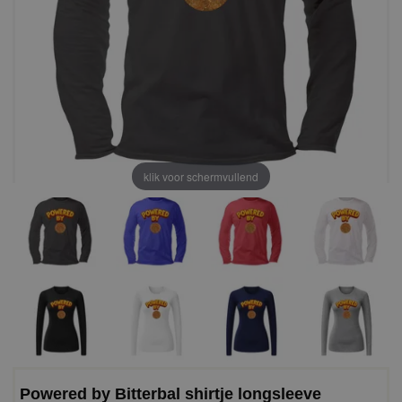
klik voor schermvullend
Powered by Bitterbal shirtje longsleeve