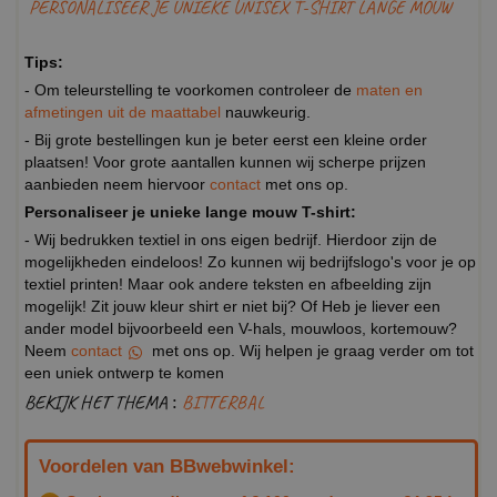
PERSONALISEER JE UNIEKE UNISEX T-SHIRT LANGE MOUW
Tips:
- Om teleurstelling te voorkomen controleer de
maten en
afmetingen uit de maattabel
nauwkeurig.
- Bij grote bestellingen kun je beter eerst een kleine order
plaatsen! Voor grote aantallen kunnen wij scherpe prijzen
aanbieden neem hiervoor
contact
met ons op.
Personaliseer je unieke lange mouw T-shirt:
- Wij bedrukken textiel in ons eigen bedrijf. Hierdoor zijn de
mogelijkheden eindeloos! Zo kunnen wij bedrijfslogo's voor je op
textiel printen! Maar ook andere teksten en afbeelding zijn
mogelijk! Zit jouw kleur shirt er niet bij? Of Heb je liever een
ander model bijvoorbeeld een V-hals, mouwloos, kortemouw?
Neem
contact
met ons op. Wij helpen je graag verder om tot
een uniek ontwerp te komen
BEKIJK HET THEMA :
BITTERBAL
Voordelen van BBwebwinkel: