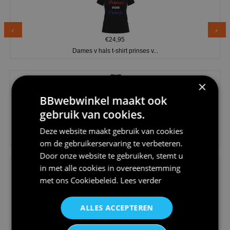
€24,95
Dames v hals t-shirt prinses v...
×
BBwebwinkel maakt ook
gebruik van cookies.
€24,95
Deze website maakt gebruik van cookies
Koningsdag shirt heren v-hals ...
om de gebruikerservaring te verbeteren.
Door onze website te gebruiken, stemt u
in met alle cookies in overeenstemming
met ons
Cookiebeleid
.
Lees verder
ALLES ACCEPTEREN
€24,95
V-hals shirt rood wit blauw st...