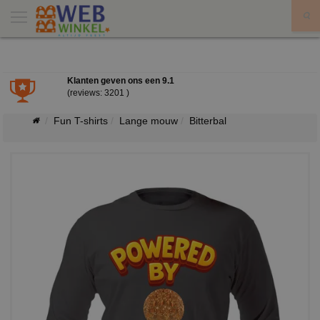
X
Klanten geven ons een
9.1
(reviews: 3201 )
Fun T-shirts
Lange mouw
Bitterbal