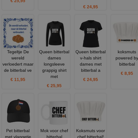
€ 25,95
€ 24,95
Tegeltje De
Queen bitterbal
Queen bitterbal
koksmuts
wereld
dames
v-hals shirt
powered b
verloedert maar
longsleeve
dames met
bitterbal
de bitterbal ve
grappig shirt
bitterbal a
€ 8,95
met
€ 11,95
€ 24,95
€ 25,95
Pet bitterbal
Mok voor chef
Koksmuts voor
met vlaggetje
bitterbal
chef bitterbal!