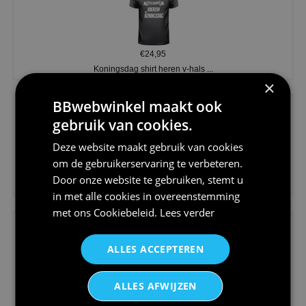
€24,95
Koningsdag shirt heren v-hals ...
×
BBwebwinkel maakt ook
gebruik van cookies.
Deze website maakt gebruik van cookies
om de gebruikerservaring te verbeteren.
€24,95
Door onze website te gebruiken, stemt u
V-hals shirt rood wit blauw st...
in met alle cookies in overeenstemming
met ons
Cookiebeleid
.
Lees verder
ALLES ACCEPTEREN
ALLES AFWIJZEN
€24,95
I love korfbal t-shirt sport s...