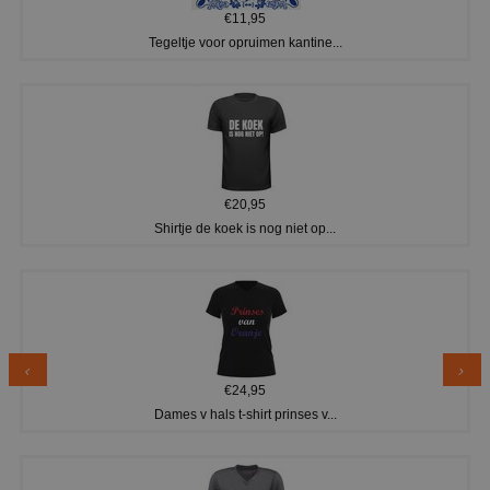
€11,95
Tegeltje voor opruimen kantine...
€20,95
Shirtje de koek is nog niet op...
€24,95
Dames v hals t-shirt prinses v...