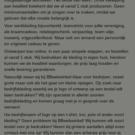
aan kwaliteit betekent dat we al vanaf 1 stuk produceren. Geen
minimumaantallen om je zorgen over te maken, omdat we
geloven dat elke creatie belangrijk is.
Voor werkkleding bijvoorbeeld, teamshirts voor jullie vereniging,
als kraamcadeau, relatiegeschenk, verjaardag, team uitje,
touwerij, vrijgezellenfeest. Maar ook om iemand een persoonlijk
en origineel cadeau te geven.
Ontwerpen kan online, in een paar simpele stappen, en bestellen
al vanaf 1 stuk. Wij bedrukken de kleding in eigen huis, hierdoor
kunnen we de kwaliteit waarborgen, de prijs laag houden en
snelle levering garanderen.
Natuurlijk staan wij bij BBwebwinkel klaar voor bedrijven, zowel
grote maar ook als het gaat om kleine oplagen. Op zoek naar
bedrijfskleding waarbij we je logo of ontwerp op een textiel wilt
laten bedrukken? Wij zijn specialist in allerlei soorten
bedrijfskleding en komen graag met je in gesprek over de
wensen!
Uw bedrijfsnaam of logo op een t-shirt, trui, polo of ander soort
kleding? Geen probleem bij BBwebwinkel! Wij kunnen elk soort
textiel voor je bedrukken! Neem bij grotere aantallen altijd even
contact met ons op! Wij kunnen dan een scherpe prijs voor je