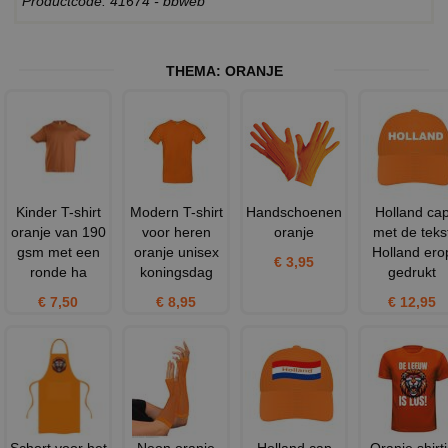
Productcode: 41674 - bbweb
THEMA:
ORANJE
Kinder T-shirt
Modern T-shirt
Handschoenen
Holland ca
oranje van 190
voor heren
oranje
met de teks
gsm met een
oranje unisex
Holland ero
€ 3,95
ronde ha
koningsdag
gedrukt
€ 7,50
€ 8,95
€ 12,95
Schort voor het
Neon oranje
Holland cap
Oranje shirt