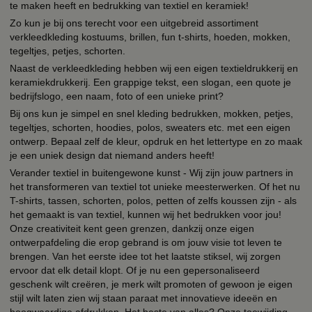
te maken heeft en bedrukking van textiel en keramiek!
Zo kun je bij ons terecht voor een uitgebreid assortiment
verkleedkleding kostuums, brillen, fun t-shirts, hoeden, mokken,
tegeltjes, petjes, schorten.
Naast de verkleedkleding hebben wij een eigen textieldrukkerij en
keramiekdrukkerij. Een grappige tekst, een slogan, een quote je
bedrijfslogo, een naam, foto of een unieke print?
Bij ons kun je simpel en snel kleding bedrukken, mokken, petjes,
tegeltjes, schorten, hoodies, polos, sweaters etc. met een eigen
ontwerp. Bepaal zelf de kleur, opdruk en het lettertype en zo maak
je een uniek design dat niemand anders heeft!
Verander textiel in buitengewone kunst - Wij zijn jouw partners in
het transformeren van textiel tot unieke meesterwerken. Of het nu
T-shirts, tassen, schorten, polos, petten of zelfs koussen zijn - als
het gemaakt is van textiel, kunnen wij het bedrukken voor jou!
Onze creativiteit kent geen grenzen, dankzij onze eigen
ontwerpafdeling die erop gebrand is om jouw visie tot leven te
brengen. Van het eerste idee tot het laatste stiksel, wij zorgen
ervoor dat elk detail klopt. Of je nu een gepersonaliseerd
geschenk wilt creëren, je merk wilt promoten of gewoon je eigen
stijl wilt laten zien wij staan paraat met innovatieve ideeën en
hoogwaardige afdrukken. Het beste van alles? Onze toewijding