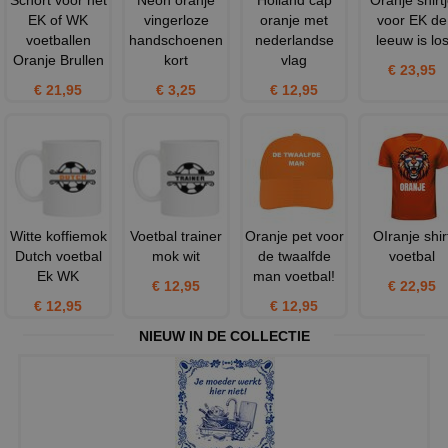
EK of WK
vingerloze
oranje met
voor EK de
voetballen
handschoenen
nederlandse
leeuw is lo
Oranje Brullen
kort
vlag
€ 23,95
€ 21,95
€ 3,25
€ 12,95
Witte koffiemok
Voetbal trainer
Oranje pet voor
OIranje shir
Dutch voetbal
mok wit
de twaalfde
voetbal
Ek WK
man voetbal!
€ 12,95
€ 22,95
€ 12,95
€ 12,95
NIEUW IN DE COLLECTIE