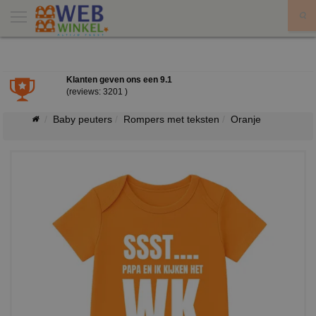
X
Klanten geven ons een
9.1
(reviews: 3201 )
Baby peuters
Rompers met teksten
Oranje