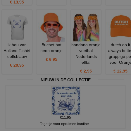
€ 13,95
ik hou van
Buchet hat
bandana oranje
dutch do it
Holland T-shirt
neon oranje
voetbal
always bette
delfsblauw
Nederlands
grappige pe
€ 6,95
elftal
voor Oranj
€ 20,95
€ 2,95
€ 12,95
NIEUW IN DE COLLECTIE
€11,95
Tegeltje voor opruimen kantine...