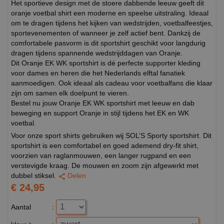
Het sportieve design met de stoere dabbende leeuw geeft dit
oranje voetbal shirt een moderne en speelse uitstraling. Ideaal
om te dragen tijdens het kijken van wedstrijden, voetbalfeestjes,
sportevenementen of wanneer je zelf actief bent. Dankzij de
comfortabele pasvorm is dit sportshirt geschikt voor langdurig
dragen tijdens spannende wedstrijddagen van Oranje.
Dit Oranje EK WK sportshirt is dé perfecte supporter kleding
voor dames en heren die het Nederlands elftal fanatiek
aanmoedigen. Ook ideaal als cadeau voor voetbalfans die klaar
zijn om samen elk doelpunt te vieren.
Bestel nu jouw Oranje EK WK sportshirt met leeuw en dab
beweging en support Oranje in stijl tijdens het EK en WK
voetbal.
Voor onze sport shirts gebruiken wij SOL’S Sporty sportshirt. Dit
sportshirt is een comfortabel en goed ademend dry-fit shirt,
voorzien van raglanmouwen, een langer rugpand en een
verstevigde kraag. De mouwen en zoom zijn afgewerkt met
dubbel stiksel.
Delen
€ 24,95
Aantal
: