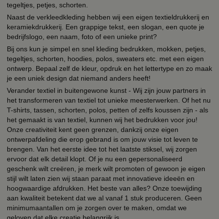
tegeltjes, petjes, schorten.
Naast de verkleedkleding hebben wij een eigen textieldrukkerij en
keramiekdrukkerij. Een grappige tekst, een slogan, een quote je
bedrijfslogo, een naam, foto of een unieke print?
Bij ons kun je simpel en snel kleding bedrukken, mokken, petjes,
tegeltjes, schorten, hoodies, polos, sweaters etc. met een eigen
ontwerp. Bepaal zelf de kleur, opdruk en het lettertype en zo maak
je een uniek design dat niemand anders heeft!
Verander textiel in buitengewone kunst - Wij zijn jouw partners in
het transformeren van textiel tot unieke meesterwerken. Of het nu
T-shirts, tassen, schorten, polos, petten of zelfs koussen zijn - als
het gemaakt is van textiel, kunnen wij het bedrukken voor jou!
Onze creativiteit kent geen grenzen, dankzij onze eigen
ontwerpafdeling die erop gebrand is om jouw visie tot leven te
brengen. Van het eerste idee tot het laatste stiksel, wij zorgen
ervoor dat elk detail klopt. Of je nu een gepersonaliseerd
geschenk wilt creëren, je merk wilt promoten of gewoon je eigen
stijl wilt laten zien wij staan paraat met innovatieve ideeën en
hoogwaardige afdrukken. Het beste van alles? Onze toewijding
aan kwaliteit betekent dat we al vanaf 1 stuk produceren. Geen
minimumaantallen om je zorgen over te maken, omdat we
geloven dat elke creatie belangrijk is.