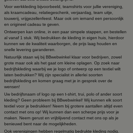
Voor werkkleding bijvoorbeeld, teamshirts voor jullie vereniging,
als kraamcadeau, relatiegeschenk, verjaardag, team uitje,
touwerij, vrijgezellenfeest. Maar ook om iemand een persoonlijk
en origineel cadeau te geven.
Ontwerpen kan online, in een paar simpele stappen, en bestellen
al vanaf 1 stuk. Wij bedrukken de kleding in eigen huis, hierdoor
kunnen we de kwaliteit waarborgen, de prijs laag houden en
snelle levering garanderen.
Natuurlijk staan wij bij BBwebwinkel klaar voor bedrijven, zowel
grote maar ook als het gaat om kleine oplagen. Op zoek naar
bedrijfskleding waarbij we je logo of ontwerp op een textiel wilt
laten bedrukken? Wij zijn specialist in allerlei soorten
bedrijfskleding en komen graag met je in gesprek over de
wensen!
Uw bedrijfsnaam of logo op een t-shirt, trui, polo of ander soort
kleding? Geen probleem bij BBwebwinkel! Wij kunnen elk soort
textiel voor je bedrukken! Neem bij grotere aantallen altijd even
contact met ons op! Wij kunnen dan een scherpe prijs voor je
maken. Neem gerust en vrijblijvend contact met ons op als je
benieuwd bent naar de mogelijkheden.
Ook verenigingen hebben regelmatig bedrukte kleding nodig,