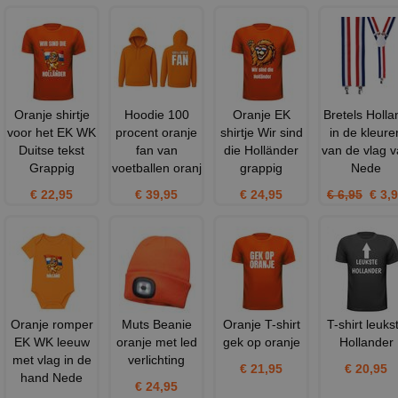
Oranje shirtje
Hoodie 100
Oranje EK
Bretels Holla
voor het EK WK
procent oranje
shirtje Wir sind
in de kleure
Duitse tekst
fan van
die Holländer
van de vlag 
Grappig
voetballen oranj
grappig
Nede
€ 22,95
€ 39,95
€ 24,95
€ 6,95
€ 3,9
Oranje romper
Muts Beanie
Oranje T-shirt
T-shirt leuks
EK WK leeuw
oranje met led
gek op oranje
Hollander
met vlag in de
verlichting
€ 21,95
€ 20,95
hand Nede
€ 24,95