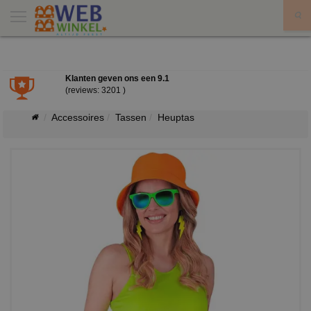
X
Klanten geven ons een
9.1
(reviews: 3201 )
Accessoires
Tassen
Heuptas