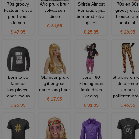
70s groovy
Afro pruik bruin
Shirtje Almost
70s en 80s
kostuum disco
volwassen
Famous bijna
groovy disc
goud voor
disco
beroemd zilver
blouse retr
dames
glitter
printje shi
€ 24,95
€ 47,95
€ 25,95
€ 29,95
born to be
Glamour pruik
Jaren 80
Stralend en w
famous
glitter goud
kleding man
de ultieme
longsleeve
dame lang haar
foute disco
dames
lange mouw
kleding
pailletten br
€ 17,95
€ 25,95
€ 31,95
€ 45,95