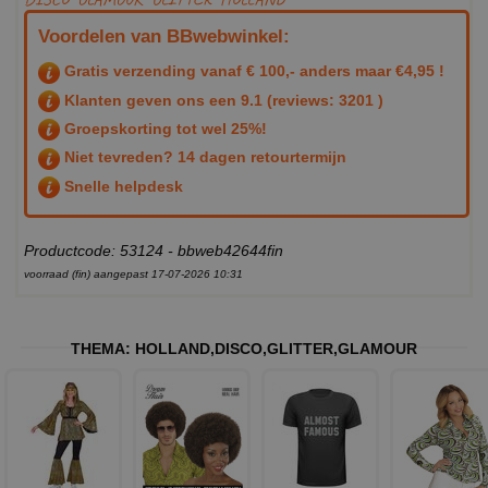
Voordelen van BBwebwinkel:
Gratis verzending vanaf € 100,- anders maar €4,95 !
Klanten geven ons een
9.1
(reviews: 3201 )
Groepskorting tot wel 25%!
Niet tevreden? 14 dagen retourtermijn
Snelle helpdesk
Productcode: 53124 - bbweb42644fin
voorraad (fin) aangepast 17-07-2026 10:31
THEMA:
HOLLAND
,
DISCO
,
GLITTER
,
GLAMOUR