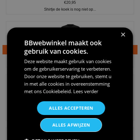
€20,95
Shirtje de koek is nog niet op...
×
BBwebwinkel maakt ook
gebruik van cookies.
€24,95
Deze website maakt gebruik van cookies
Dames v hals t-shirt prinses v...
om de gebruikerservaring te verbeteren.
Door onze website te gebruiken, stemt u
in met alle cookies in overeenstemming
met ons
Cookiebeleid
.
Lees verder
ALLES ACCEPTEREN
€24,95
Koningsdag shirt heren v-hals ...
ALLES AFWIJZEN