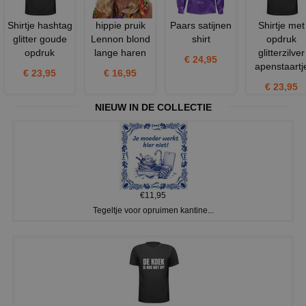
Shirtje hashtag
hippie pruik
Paars satijnen
Shirtje met
glitter goude
Lennon blond
shirt
opdruk
opdruk
lange haren
glitterzilver
€ 24,95
apenstaartj
€ 23,95
€ 16,95
€ 23,95
NIEUW IN DE COLLECTIE
€11,95
Tegeltje voor opruimen kantine...