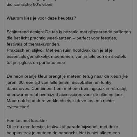
die iconische 80’s vibes!
Waarom kies je voor deze heuptas?
Schitterend design: De tas is bezaaid met glinsterende pailletten
die het licht prachtig weerkaatsen – perfect voor feestjes,
festivals of thema-avonden.
Praktisch én stijlvol: Met een ruim hoofdvak kun je al je
essentials gemakkelijk meenemen, van je telefoon en sleutels
tot je lipgloss en portemonnee.
De neon oranje kleur brengt je meteen terug naar de kleurrijke
jaren ’80, een tijd van felle tinten, discoballen en funky
dansmoves. Combineer hem met een trainingspak in retrostijl,
beenwarmers of oversized accessoires voor de ultieme look.
Maar ook bij andere verkleedsets is deze tas een echte
eyecatcher!
Een tas met karakter
Of je nu een feestje, festival of parade bijwoont, met deze
heuptas trek je meteen de aandacht. Het is niet alleen een