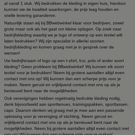
al vanaf 1 stuk. Wij bedrukken de kleding in eigen huis, hierdoor
kunnen we de kwaliteit waarborgen, de prijs laag houden en
snelle levering garanderen.
Natuurlijk staan wij bij BBwebwinkel klaar voor bedrijven, zowel
grote maar ook als het gaat om kleine oplagen. Op zoek naar
bedrijfskleding waarbij we je logo of ontwerp op een textiel wilt
laten bedrukken? Wij zijn specialist in allerlei soorten
bedrijfskleding en komen graag met je in gesprek over de
wensen!
Uw bedrijfsnaam of logo op een t-shirt, trui, polo of ander soort
kleding? Geen probleem bij BBwebwinkel! Wij kunnen elk soort
textiel voor je bedrukken! Neem bij grotere aantallen altijd even
contact met ons op! Wij kunnen dan een scherpe prijs voor je
maken. Neem gerust en vrijblijvend contact met ons op als je
benieuwd bent naar de mogelijkheden.
Ook verenigingen hebben regelmatig bedrukte kleding nodig,
denk bijvoorbeeld aan sporttenues, trainingspakken, sporttassen,
caps. Daarom denken wij graag met je mee aan een passende
oplossing voor je vereniging of stichting. Neem gerust en
vrijblijvend contact met ons op als je benieuwd bent naar de
mogelijkheden. Neem bij grotere aantallen altijd even contact met
ons op! Wij kunnen dan een scherpe prijs voor je maken!