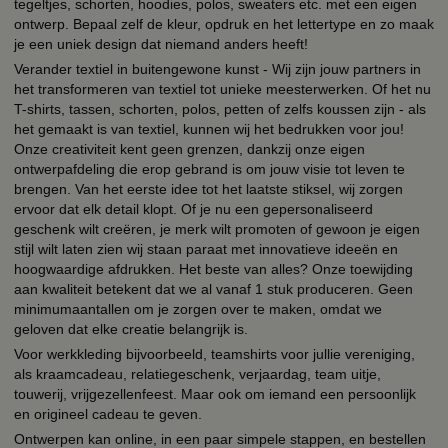
tegeltjes, schorten, hoodies, polos, sweaters etc. met een eigen
ontwerp. Bepaal zelf de kleur, opdruk en het lettertype en zo maak
je een uniek design dat niemand anders heeft!
Verander textiel in buitengewone kunst - Wij zijn jouw partners in
het transformeren van textiel tot unieke meesterwerken. Of het nu
T-shirts, tassen, schorten, polos, petten of zelfs koussen zijn - als
het gemaakt is van textiel, kunnen wij het bedrukken voor jou!
Onze creativiteit kent geen grenzen, dankzij onze eigen
ontwerpafdeling die erop gebrand is om jouw visie tot leven te
brengen. Van het eerste idee tot het laatste stiksel, wij zorgen
ervoor dat elk detail klopt. Of je nu een gepersonaliseerd
geschenk wilt creëren, je merk wilt promoten of gewoon je eigen
stijl wilt laten zien wij staan paraat met innovatieve ideeën en
hoogwaardige afdrukken. Het beste van alles? Onze toewijding
aan kwaliteit betekent dat we al vanaf 1 stuk produceren. Geen
minimumaantallen om je zorgen over te maken, omdat we
geloven dat elke creatie belangrijk is.
Voor werkkleding bijvoorbeeld, teamshirts voor jullie vereniging,
als kraamcadeau, relatiegeschenk, verjaardag, team uitje,
touwerij, vrijgezellenfeest. Maar ook om iemand een persoonlijk
en origineel cadeau te geven.
Ontwerpen kan online, in een paar simpele stappen, en bestellen