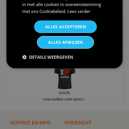
Koningsdag shirt heren v-hals ...
in met alle cookies in overeenstemming
met ons
Cookiebeleid
.
Lees verder
ALLES ACCEPTEREN
ALLES AFWIJZEN
€24,95
V-hals shirt rood wit blauw st...
DETAILS WEERGEVEN
€24,95
I love korfbal t-shirt sport s...
SERVICE EN INFO
OVERZICHT