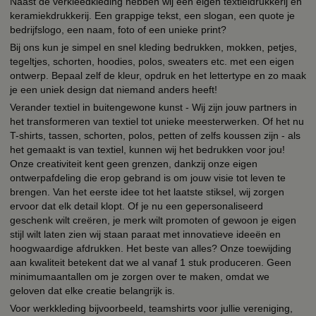
Naast de verkleedkleding hebben wij een eigen textieldrukkerij en
keramiekdrukkerij. Een grappige tekst, een slogan, een quote je
bedrijfslogo, een naam, foto of een unieke print?
Bij ons kun je simpel en snel kleding bedrukken, mokken, petjes,
tegeltjes, schorten, hoodies, polos, sweaters etc. met een eigen
ontwerp. Bepaal zelf de kleur, opdruk en het lettertype en zo maak
je een uniek design dat niemand anders heeft!
Verander textiel in buitengewone kunst - Wij zijn jouw partners in
het transformeren van textiel tot unieke meesterwerken. Of het nu
T-shirts, tassen, schorten, polos, petten of zelfs koussen zijn - als
het gemaakt is van textiel, kunnen wij het bedrukken voor jou!
Onze creativiteit kent geen grenzen, dankzij onze eigen
ontwerpafdeling die erop gebrand is om jouw visie tot leven te
brengen. Van het eerste idee tot het laatste stiksel, wij zorgen
ervoor dat elk detail klopt. Of je nu een gepersonaliseerd
geschenk wilt creëren, je merk wilt promoten of gewoon je eigen
stijl wilt laten zien wij staan paraat met innovatieve ideeën en
hoogwaardige afdrukken. Het beste van alles? Onze toewijding
aan kwaliteit betekent dat we al vanaf 1 stuk produceren. Geen
minimumaantallen om je zorgen over te maken, omdat we
geloven dat elke creatie belangrijk is.
Voor werkkleding bijvoorbeeld, teamshirts voor jullie vereniging,