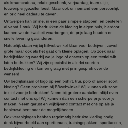
als kraamcadeau, relatiegeschenk, verjaardag, team uitje,
touwerij, vrijgezellenfeest. Maar ook om iemand een persoonlijk
en origineel cadeau te geven.
Ontwerpen kan online, in een paar simpele stappen, en bestellen
al vanaf 1 stuk. Wij bedrukken de kleding in eigen huis, hierdoor
kunnen we de kwaliteit waarborgen, de prijs laag houden en
snelle levering garanderen.
Natuurlijk staan wij bij BBwebwinkel klaar voor bedrijven, zowel
grote maar ook als het gaat om kleine oplagen. Op zoek naar
bedrijfskleding waarbij we je logo of ontwerp op een textiel wilt
laten bedrukken? Wij zijn specialist in allerlei soorten
bedrijfskleding en komen graag met je in gesprek over de
wensen!
Uw bedrijfsnaam of logo op een t-shirt, trui, polo of ander soort
kleding? Geen probleem bij BBwebwinkel! Wij kunnen elk soort
textiel voor je bedrukken! Neem bij grotere aantallen altijd even
contact met ons op! Wij kunnen dan een scherpe prijs voor je
maken. Neem gerust en vrijblijvend contact met ons op als je
benieuwd bent naar de mogelijkheden.
Ook verenigingen hebben regelmatig bedrukte kleding nodig,
denk bijvoorbeeld aan sporttenues, trainingspakken, sporttassen,