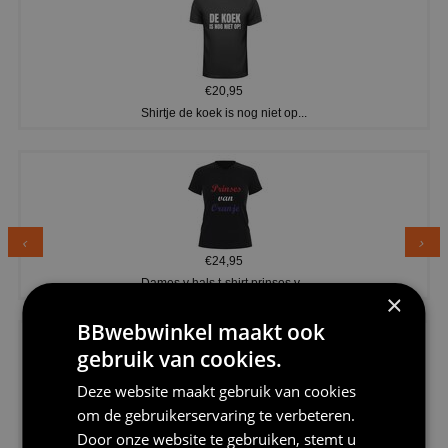
€20,95
Shirtje de koek is nog niet op...
€24,95
Dames v hals t-shirt prinses v...
×
BBwebwinkel maakt ook
gebruik van cookies.
Deze website maakt gebruik van cookies
om de gebruikerservaring te verbeteren.
€24,95
Door onze website te gebruiken, stemt u