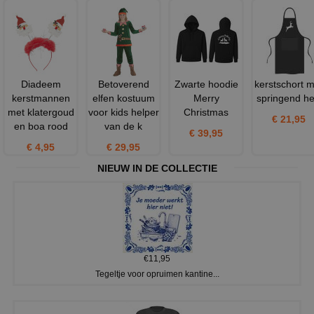
Diadeem
Betoverend
Zwarte hoodie
kerstschort m
kerstmannen
elfen kostuum
Merry
springend he
met klatergoud
voor kids helper
Christmas
€ 21,95
en boa rood
van de k
€ 39,95
€ 4,95
€ 29,95
NIEUW IN DE COLLECTIE
€11,95
Tegeltje voor opruimen kantine...