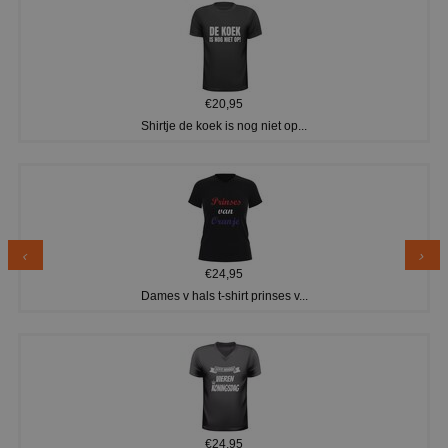
€20,95
Shirtje de koek is nog niet op...
€24,95
Dames v hals t-shirt prinses v...
€24,95