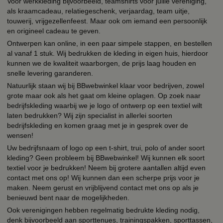
Voor werkkleding bijvoorbeeld, teamshirts voor jullie vereniging,
als kraamcadeau, relatiegeschenk, verjaardag, team uitje,
touwerij, vrijgezellenfeest. Maar ook om iemand een persoonlijk
en origineel cadeau te geven.
Ontwerpen kan online, in een paar simpele stappen, en bestellen
al vanaf 1 stuk. Wij bedrukken de kleding in eigen huis, hierdoor
kunnen we de kwaliteit waarborgen, de prijs laag houden en
snelle levering garanderen.
Natuurlijk staan wij bij BBwebwinkel klaar voor bedrijven, zowel
grote maar ook als het gaat om kleine oplagen. Op zoek naar
bedrijfskleding waarbij we je logo of ontwerp op een textiel wilt
laten bedrukken? Wij zijn specialist in allerlei soorten
bedrijfskleding en komen graag met je in gesprek over de
wensen!
Uw bedrijfsnaam of logo op een t-shirt, trui, polo of ander soort
kleding? Geen probleem bij BBwebwinkel! Wij kunnen elk soort
textiel voor je bedrukken! Neem bij grotere aantallen altijd even
contact met ons op! Wij kunnen dan een scherpe prijs voor je
maken. Neem gerust en vrijblijvend contact met ons op als je
benieuwd bent naar de mogelijkheden.
Ook verenigingen hebben regelmatig bedrukte kleding nodig,
denk bijvoorbeeld aan sporttenues, trainingspakken, sporttassen,