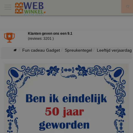
X
Klanten geven ons een
9.1
(reviews: 3201 )
Fun cadeau Gadget
Spreukentegel
Leeftijd verjaardag