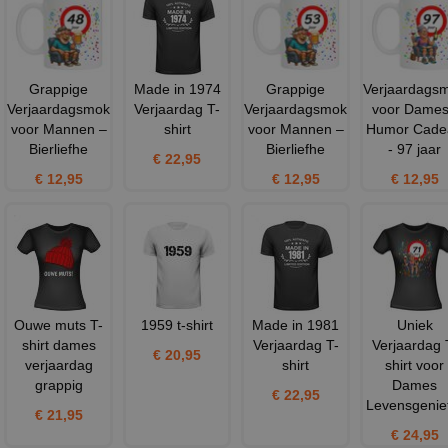
Grappige
Made in 1974
Grappige
Verjaardags
Verjaardagsmok
Verjaardag T-
Verjaardagsmok
voor Dames
voor Mannen –
shirt
voor Mannen –
Humor Cade
Bierliefhe
Bierliefhe
- 97 jaar
€ 22,95
€ 12,95
€ 12,95
€ 12,95
Ouwe muts T-
1959 t-shirt
Made in 1981
Uniek
shirt dames
Verjaardag T-
Verjaardag 
€ 20,95
verjaardag
shirt
shirt voor
grappig
Dames
€ 22,95
Levensgenie
€ 21,95
€ 24,95