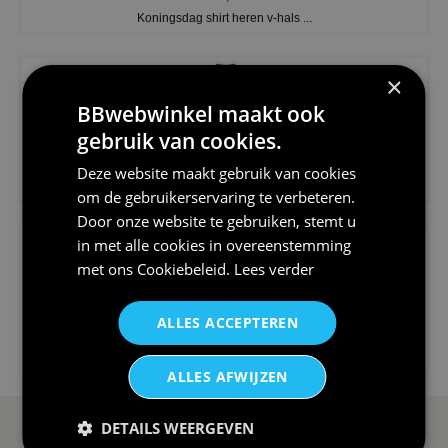
Koningsdag shirt heren v-hals ...
×
BBwebwinkel maakt ook
gebruik van cookies.
€24,95
Deze website maakt gebruik van cookies
V-hals shirt rood wit blauw st...
om de gebruikerservaring te verbeteren.
Door onze website te gebruiken, stemt u
in met alle cookies in overeenstemming
met ons
Cookiebeleid
.
Lees verder
ALLES ACCEPTEREN
€24,95
I love korfbal t-shirt sport s...
ALLES AFWIJZEN
DETAILS WEERGEVEN
SERVICE EN INFO
OVERZICHT