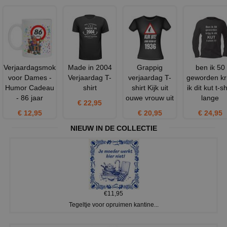
Verjaardagsmok
Made in 2004
Grappig
ben ik 50
voor Dames -
Verjaardag T-
verjaardag T-
geworden kri
Humor Cadeau
shirt
shirt Kijk uit
ik dit kut t-sh
- 86 jaar
ouwe vrouw uit
lange
€ 22,95
€ 12,95
€ 20,95
€ 24,95
NIEUW IN DE COLLECTIE
€11,95
Tegeltje voor opruimen kantine...