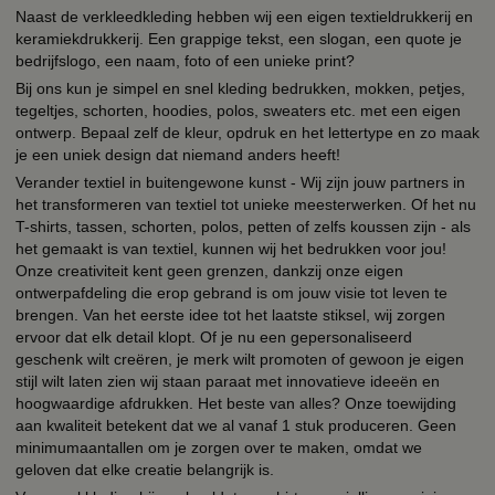
Naast de verkleedkleding hebben wij een eigen textieldrukkerij en
keramiekdrukkerij. Een grappige tekst, een slogan, een quote je
bedrijfslogo, een naam, foto of een unieke print?
Bij ons kun je simpel en snel kleding bedrukken, mokken, petjes,
tegeltjes, schorten, hoodies, polos, sweaters etc. met een eigen
ontwerp. Bepaal zelf de kleur, opdruk en het lettertype en zo maak
je een uniek design dat niemand anders heeft!
Verander textiel in buitengewone kunst - Wij zijn jouw partners in
het transformeren van textiel tot unieke meesterwerken. Of het nu
T-shirts, tassen, schorten, polos, petten of zelfs koussen zijn - als
het gemaakt is van textiel, kunnen wij het bedrukken voor jou!
Onze creativiteit kent geen grenzen, dankzij onze eigen
ontwerpafdeling die erop gebrand is om jouw visie tot leven te
brengen. Van het eerste idee tot het laatste stiksel, wij zorgen
ervoor dat elk detail klopt. Of je nu een gepersonaliseerd
geschenk wilt creëren, je merk wilt promoten of gewoon je eigen
stijl wilt laten zien wij staan paraat met innovatieve ideeën en
hoogwaardige afdrukken. Het beste van alles? Onze toewijding
aan kwaliteit betekent dat we al vanaf 1 stuk produceren. Geen
minimumaantallen om je zorgen over te maken, omdat we
geloven dat elke creatie belangrijk is.