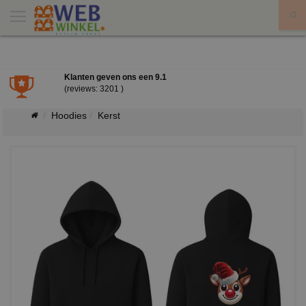
X
Klanten geven ons een
9.1
(reviews: 3201 )
Hoodies
Kerst