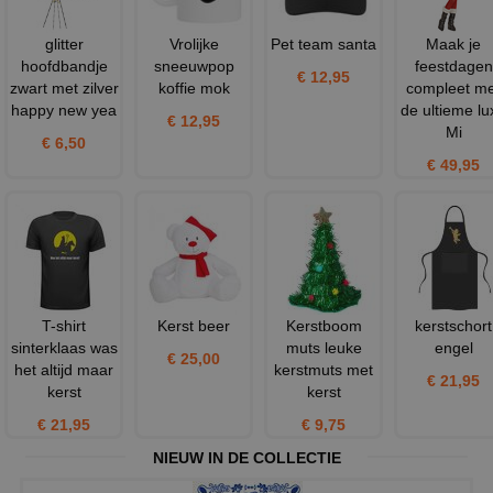
glitter
Vrolijke
Pet team santa
Maak je
hoofdbandje
sneeuwpop
feestdagen
€ 12,95
zwart met zilver
koffie mok
compleet me
happy new yea
de ultieme lu
€ 12,95
Mi
€ 6,50
€ 49,95
T-shirt
Kerst beer
Kerstboom
kerstschort
sinterklaas was
muts leuke
engel
€ 25,00
het altijd maar
kerstmuts met
€ 21,95
kerst
kerst
€ 21,95
€ 9,75
NIEUW IN DE COLLECTIE