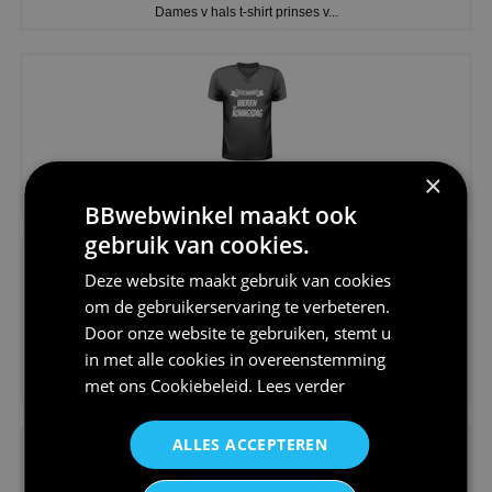
Dames v hals t-shirt prinses v...
€24,95
×
Koningsdag shirt heren v-hals ...
BBwebwinkel maakt ook
gebruik van cookies.
Deze website maakt gebruik van cookies
om de gebruikerservaring te verbeteren.
Door onze website te gebruiken, stemt u
in met alle cookies in overeenstemming
€24,95
met ons
Cookiebeleid
.
Lees verder
V-hals shirt rood wit blauw st...
ALLES ACCEPTEREN