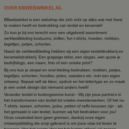
OVER BBWEBWINKEL.NL
BBwebwinkel is een webshop die zich richt op alles wat met feest
te maken heeft en bedrukking van textiel en keramiek!
Zo kun je bij ons terecht voor een uitgebreid assortiment
verkleedkleding kostuums, brillen, fun t-shirts, hoeden, mokken,
tegeltjes, petjes, schorten.
Naast de verkleedkleding hebben wij een eigen textieldrukkerij en
keramiekdrukkerij. Een grappige tekst, een slogan, een quote je
bedrijfslogo, een naam, foto of een unieke print?
Bij ons kun je simpel en snel kleding bedrukken, mokken, petjes,
tegeltjes, schorten, hoodies, polos, sweaters etc. met een eigen
ontwerp. Bepaal zelf de kleur, opdruk en het lettertype en zo maak
je een uniek design dat niemand anders heeft!
Verander textiel in buitengewone kunst - Wij zijn jouw partners in
het transformeren van textiel tot unieke meesterwerken. Of het nu
T-shirts, tassen, schorten, polos, petten of zelfs koussen zijn - als
het gemaakt is van textiel, kunnen wij het bedrukken voor jou!
Onze creativiteit kent geen grenzen, dankzij onze eigen
ontwerpafdeling die erop gebrand is om jouw visie tot leven te
brengen. Van het eerste idee tot het laatste stiksel, wij zorgen