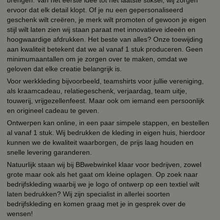
ervoor dat elk detail klopt. Of je nu een gepersonaliseerd
geschenk wilt creëren, je merk wilt promoten of gewoon je eigen
stijl wilt laten zien wij staan paraat met innovatieve ideeën en
hoogwaardige afdrukken. Het beste van alles? Onze toewijding
aan kwaliteit betekent dat we al vanaf 1 stuk produceren. Geen
minimumaantallen om je zorgen over te maken, omdat we
geloven dat elke creatie belangrijk is.
Voor werkkleding bijvoorbeeld, teamshirts voor jullie vereniging,
als kraamcadeau, relatiegeschenk, verjaardag, team uitje,
touwerij, vrijgezellenfeest. Maar ook om iemand een persoonlijk
en origineel cadeau te geven.
Ontwerpen kan online, in een paar simpele stappen, en bestellen
al vanaf 1 stuk. Wij bedrukken de kleding in eigen huis, hierdoor
kunnen we de kwaliteit waarborgen, de prijs laag houden en
snelle levering garanderen.
Natuurlijk staan wij bij BBwebwinkel klaar voor bedrijven, zowel
grote maar ook als het gaat om kleine oplagen. Op zoek naar
bedrijfskleding waarbij we je logo of ontwerp op een textiel wilt
laten bedrukken? Wij zijn specialist in allerlei soorten
bedrijfskleding en komen graag met je in gesprek over de
wensen!