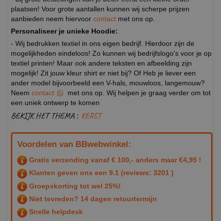
plaatsen! Voor grote aantallen kunnen wij scherpe prijzen
aanbieden neem hiervoor
contact
met ons op.
Personaliseer je unieke Hoodie:
- Wij bedrukken textiel in ons eigen bedrijf. Hierdoor zijn de
mogelijkheden eindeloos! Zo kunnen wij bedrijfslogo's voor je op
textiel printen! Maar ook andere teksten en afbeelding zijn
mogelijk! Zit jouw kleur shirt er niet bij? Of Heb je liever een
ander model bijvoorbeeld een V-hals, mouwloos, langemouw?
Neem
contact
met ons op. Wij helpen je graag verder om tot
een uniek ontwerp te komen
BEKIJK HET THEMA :
KERST
Voordelen van BBwebwinkel:
Gratis verzending vanaf € 100,- anders maar €4,95 !
Klanten geven ons een
9.1
(reviews: 3201 )
Groepskorting tot wel 25%!
Niet tevreden? 14 dagen retourtermijn
Snelle helpdesk