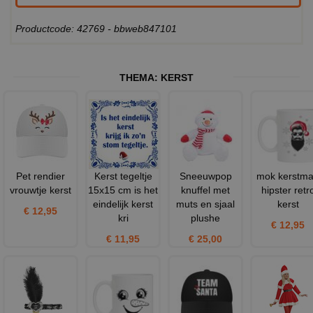
Productcode: 42769 - bbweb847101
THEMA:
KERST
Pet rendier
Kerst tegeltje
Sneeuwpop
mok kerstm
vrouwtje kerst
15x15 cm is het
knuffel met
hipster retr
eindelijk kerst
muts en sjaal
kerst
€ 12,95
kri
plushe
€ 12,95
€ 11,95
€ 25,00