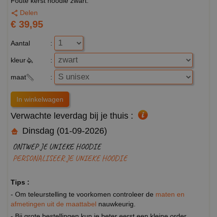
Foute kerst hoodie zwart.
Delen
€ 39,95
Aantal
:
kleur
:
maat
:
Verwachte leverdag bij je thuis :
Dinsdag (01-09-2026)
ONTWEP JE UNIEKE HOODIE
PERSONALISEER JE UNIEKE HOODIE
Tips :
- Om teleurstelling te voorkomen controleer de
maten en
afmetingen uit de maattabel
nauwkeurig.
- Bij grote bestellingen kun je beter eerst een kleine order