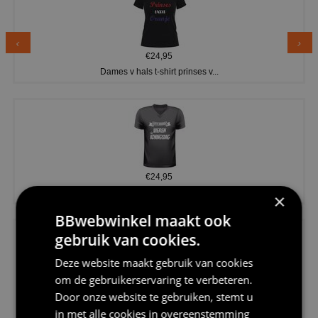
€24,95
Dames v hals t-shirt prinses v...
€24,95
Koningsdag shirt heren v-hals ...
×
BBwebwinkel maakt ook
gebruik van cookies.
Deze website maakt gebruik van cookies
om de gebruikerservaring te verbeteren.
Door onze website te gebruiken, stemt u
€24,95
in met alle cookies in overeenstemming
V-hals shirt rood wit blauw st...