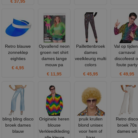
€ 37,95
Retro blauwe
Opvallend neon
Paillettenbroek
Val op tijden
zonneklep
groen net shirt
dames
carnaval
eighties
dames lange
veelkleurig multi
discofeest o
mouw pa
colors
foute party
€ 4,95
€ 11,95
€ 45,95
€ 49,95
bling bling disco
Originele heren
pruik krullen
Retro disco
broek dames
blouse
blond unisex
broek 70s
blauw
Verkleedkleding
voor hem of
dames wit
alle kleure
haar