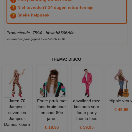
Niet tevreden? 14 dagen retourtermijn
Snelle helpdesk
Productcode: 7594 - bbweb8566Afin
voorraad (fin) aangepast 17-07-2026 10:01
THEMA:
DISCO
Jaren 70
Foute pruik met
opvallend roze
Hippie vrou
Jumpsuit
lang bruin haar
kostuum voor
€ 49,95
seventies
en snor 80e
foute party
Jumpsuit
jaren
thema fees
Dames kleurri
€ 19,95
€ 59,95