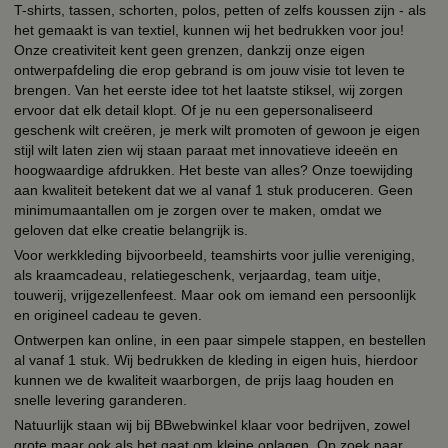
T-shirts, tassen, schorten, polos, petten of zelfs koussen zijn - als
het gemaakt is van textiel, kunnen wij het bedrukken voor jou!
Onze creativiteit kent geen grenzen, dankzij onze eigen
ontwerpafdeling die erop gebrand is om jouw visie tot leven te
brengen. Van het eerste idee tot het laatste stiksel, wij zorgen
ervoor dat elk detail klopt. Of je nu een gepersonaliseerd
geschenk wilt creëren, je merk wilt promoten of gewoon je eigen
stijl wilt laten zien wij staan paraat met innovatieve ideeën en
hoogwaardige afdrukken. Het beste van alles? Onze toewijding
aan kwaliteit betekent dat we al vanaf 1 stuk produceren. Geen
minimumaantallen om je zorgen over te maken, omdat we
geloven dat elke creatie belangrijk is.
Voor werkkleding bijvoorbeeld, teamshirts voor jullie vereniging,
als kraamcadeau, relatiegeschenk, verjaardag, team uitje,
touwerij, vrijgezellenfeest. Maar ook om iemand een persoonlijk
en origineel cadeau te geven.
Ontwerpen kan online, in een paar simpele stappen, en bestellen
al vanaf 1 stuk. Wij bedrukken de kleding in eigen huis, hierdoor
kunnen we de kwaliteit waarborgen, de prijs laag houden en
snelle levering garanderen.
Natuurlijk staan wij bij BBwebwinkel klaar voor bedrijven, zowel
grote maar ook als het gaat om kleine oplagen. Op zoek naar