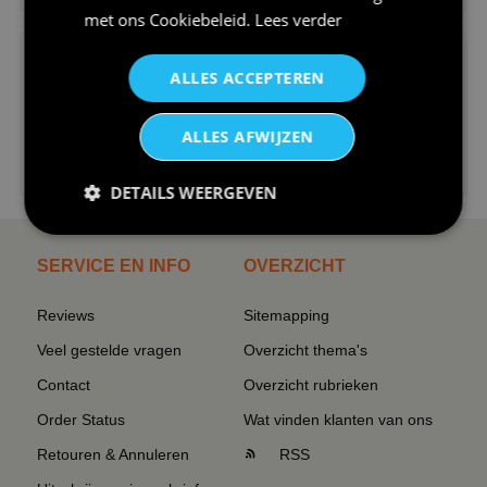
met ons
Cookiebeleid
.
Lees verder
ALLES ACCEPTEREN
ALLES AFWIJZEN
€24,95
I love korfbal t-shirt sport s...
DETAILS WEERGEVEN
SERVICE EN INFO
OVERZICHT
Reviews
Sitemapping
Veel gestelde vragen
Overzicht thema's
Contact
Overzicht rubrieken
Order Status
Wat vinden klanten van ons
Retouren & Annuleren
RSS