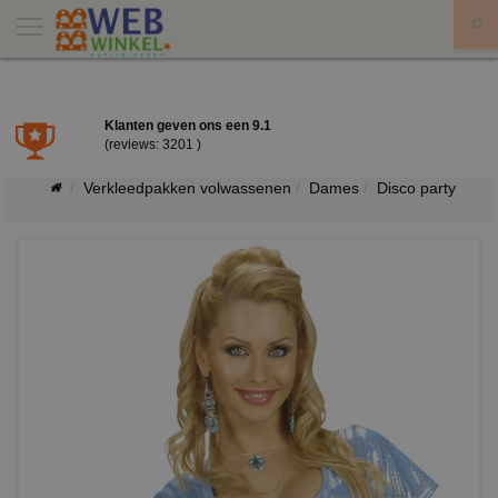
X
Klanten geven ons een
9.1
(reviews: 3201 )
Verkleedpakken volwassenen
Dames
Disco party