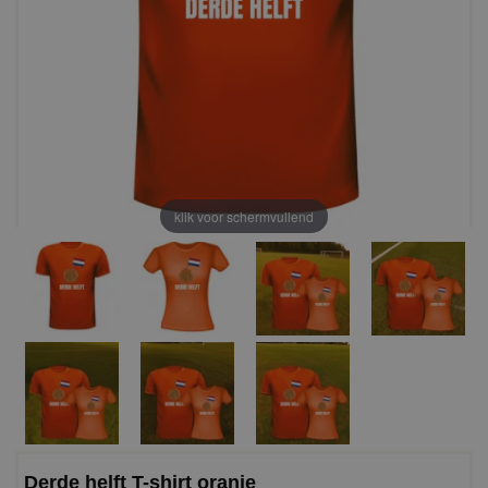
klik voor schermvullend
Derde helft T-shirt oranje