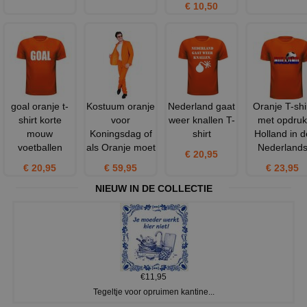
€ 10,50
goal oranje t-
Kostuum oranje
Nederland gaat
Oranje T-shi
shirt korte
voor
weer knallen T-
met opdruk
mouw
Koningsdag of
shirt
Holland in d
voetballen
als Oranje moet
Nederland
€ 20,95
€ 20,95
€ 59,95
€ 23,95
NIEUW IN DE COLLECTIE
€11,95
Tegeltje voor opruimen kantine...