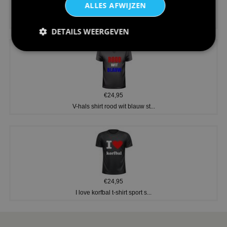
ALLES AFWIJZEN
€24,95
Koningsdag shirt heren v-hals ...
DETAILS WEERGEVEN
€24,95
V-hals shirt rood wit blauw st...
€24,95
I love korfbal t-shirt sport s...