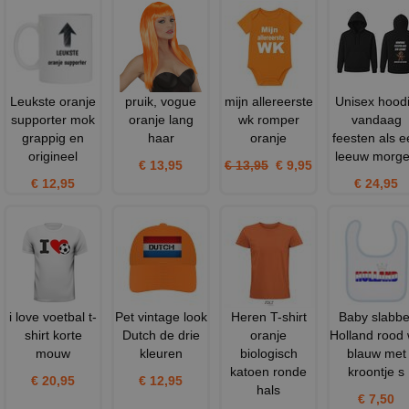
Leukste oranje
pruik, vogue
mijn allereerste
Unisex hood
supporter mok
oranje lang
wk romper
vandaag
grappig en
haar
oranje
feesten als e
origineel
leeuw morg
€ 13,95
€ 13,95
€ 9,95
€ 12,95
€ 24,95
i love voetbal t-
Pet vintage look
Heren T-shirt
Baby slabbe
shirt korte
Dutch de drie
oranje
Holland rood 
mouw
kleuren
biologisch
blauw met
katoen ronde
kroontje s
€ 20,95
€ 12,95
hals
€ 7,50