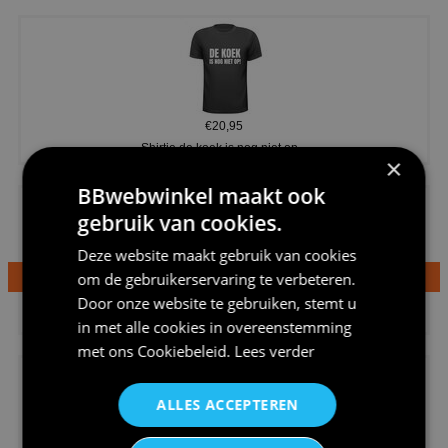
€20,95
Shirtje de koek is nog niet op...
×
BBwebwinkel maakt ook
gebruik van cookies.
Deze website maakt gebruik van cookies
om de gebruikerservaring te verbeteren.
€24,95
Door onze website te gebruiken, stemt u
Dames v hals t-shirt prinses v...
in met alle cookies in overeenstemming
met ons
Cookiebeleid
.
Lees verder
ALLES ACCEPTEREN