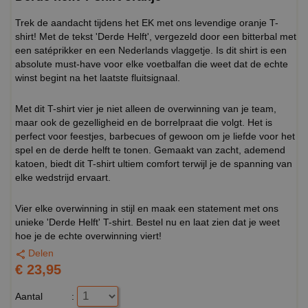
Trek de aandacht tijdens het EK met ons levendige oranje T-
shirt! Met de tekst 'Derde Helft', vergezeld door een bitterbal met
een satéprikker en een Nederlands vlaggetje. Is dit shirt is een
absolute must-have voor elke voetbalfan die weet dat de echte
winst begint na het laatste fluitsignaal.
Met dit T-shirt vier je niet alleen de overwinning van je team,
maar ook de gezelligheid en de borrelpraat die volgt. Het is
perfect voor feestjes, barbecues of gewoon om je liefde voor het
spel en de derde helft te tonen. Gemaakt van zacht, ademend
katoen, biedt dit T-shirt ultiem comfort terwijl je de spanning van
elke wedstrijd ervaart.
Vier elke overwinning in stijl en maak een statement met ons
unieke 'Derde Helft' T-shirt. Bestel nu en laat zien dat je weet
hoe je de echte overwinning viert!
Delen
€ 23,95
Aantal
: