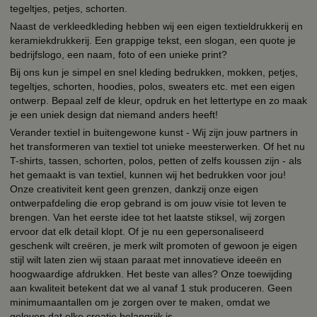
tegeltjes, petjes, schorten.
Naast de verkleedkleding hebben wij een eigen textieldrukkerij en
keramiekdrukkerij. Een grappige tekst, een slogan, een quote je
bedrijfslogo, een naam, foto of een unieke print?
Bij ons kun je simpel en snel kleding bedrukken, mokken, petjes,
tegeltjes, schorten, hoodies, polos, sweaters etc. met een eigen
ontwerp. Bepaal zelf de kleur, opdruk en het lettertype en zo maak
je een uniek design dat niemand anders heeft!
Verander textiel in buitengewone kunst - Wij zijn jouw partners in
het transformeren van textiel tot unieke meesterwerken. Of het nu
T-shirts, tassen, schorten, polos, petten of zelfs koussen zijn - als
het gemaakt is van textiel, kunnen wij het bedrukken voor jou!
Onze creativiteit kent geen grenzen, dankzij onze eigen
ontwerpafdeling die erop gebrand is om jouw visie tot leven te
brengen. Van het eerste idee tot het laatste stiksel, wij zorgen
ervoor dat elk detail klopt. Of je nu een gepersonaliseerd
geschenk wilt creëren, je merk wilt promoten of gewoon je eigen
stijl wilt laten zien wij staan paraat met innovatieve ideeën en
hoogwaardige afdrukken. Het beste van alles? Onze toewijding
aan kwaliteit betekent dat we al vanaf 1 stuk produceren. Geen
minimumaantallen om je zorgen over te maken, omdat we
geloven dat elke creatie belangrijk is.