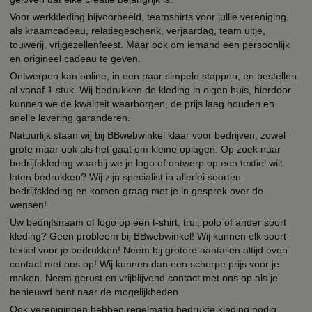
Voor werkkleding bijvoorbeeld, teamshirts voor jullie vereniging,
als kraamcadeau, relatiegeschenk, verjaardag, team uitje,
touwerij, vrijgezellenfeest. Maar ook om iemand een persoonlijk
en origineel cadeau te geven.
Ontwerpen kan online, in een paar simpele stappen, en bestellen
al vanaf 1 stuk. Wij bedrukken de kleding in eigen huis, hierdoor
kunnen we de kwaliteit waarborgen, de prijs laag houden en
snelle levering garanderen.
Natuurlijk staan wij bij BBwebwinkel klaar voor bedrijven, zowel
grote maar ook als het gaat om kleine oplagen. Op zoek naar
bedrijfskleding waarbij we je logo of ontwerp op een textiel wilt
laten bedrukken? Wij zijn specialist in allerlei soorten
bedrijfskleding en komen graag met je in gesprek over de
wensen!
Uw bedrijfsnaam of logo op een t-shirt, trui, polo of ander soort
kleding? Geen probleem bij BBwebwinkel! Wij kunnen elk soort
textiel voor je bedrukken! Neem bij grotere aantallen altijd even
contact met ons op! Wij kunnen dan een scherpe prijs voor je
maken. Neem gerust en vrijblijvend contact met ons op als je
benieuwd bent naar de mogelijkheden.
Ook verenigingen hebben regelmatig bedrukte kleding nodig,