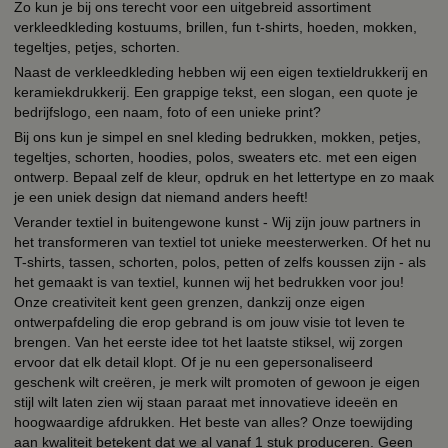
Zo kun je bij ons terecht voor een uitgebreid assortiment
verkleedkleding kostuums, brillen, fun t-shirts, hoeden, mokken,
tegeltjes, petjes, schorten.
Naast de verkleedkleding hebben wij een eigen textieldrukkerij en
keramiekdrukkerij. Een grappige tekst, een slogan, een quote je
bedrijfslogo, een naam, foto of een unieke print?
Bij ons kun je simpel en snel kleding bedrukken, mokken, petjes,
tegeltjes, schorten, hoodies, polos, sweaters etc. met een eigen
ontwerp. Bepaal zelf de kleur, opdruk en het lettertype en zo maak
je een uniek design dat niemand anders heeft!
Verander textiel in buitengewone kunst - Wij zijn jouw partners in
het transformeren van textiel tot unieke meesterwerken. Of het nu
T-shirts, tassen, schorten, polos, petten of zelfs koussen zijn - als
het gemaakt is van textiel, kunnen wij het bedrukken voor jou!
Onze creativiteit kent geen grenzen, dankzij onze eigen
ontwerpafdeling die erop gebrand is om jouw visie tot leven te
brengen. Van het eerste idee tot het laatste stiksel, wij zorgen
ervoor dat elk detail klopt. Of je nu een gepersonaliseerd
geschenk wilt creëren, je merk wilt promoten of gewoon je eigen
stijl wilt laten zien wij staan paraat met innovatieve ideeën en
hoogwaardige afdrukken. Het beste van alles? Onze toewijding
aan kwaliteit betekent dat we al vanaf 1 stuk produceren. Geen