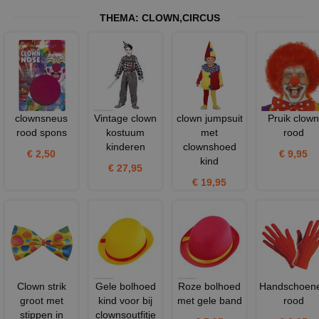
THEMA:
CLOWN
,
CIRCUS
clownsneus
Vintage clown
clown jumpsuit
Pruik clown
rood spons
kostuum
met
rood
kinderen
clownshoed
€ 2,50
€ 9,95
kind
€ 27,95
€ 19,95
Clown strik
Gele bolhoed
Roze bolhoed
Handschoen
groot met
kind voor bij
met gele band
rood
stippen in
clownsoutfitje