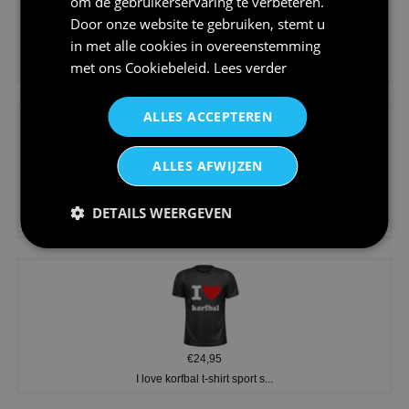
om de gebruikerservaring te verbeteren.
Door onze website te gebruiken, stemt u
in met alle cookies in overeenstemming
€24,95
met ons
Cookiebeleid
.
Lees verder
Koningsdag shirt heren v-hals ...
ALLES ACCEPTEREN
ALLES AFWIJZEN
€24,95
DETAILS WEERGEVEN
V-hals shirt rood wit blauw st...
€24,95
I love korfbal t-shirt sport s...