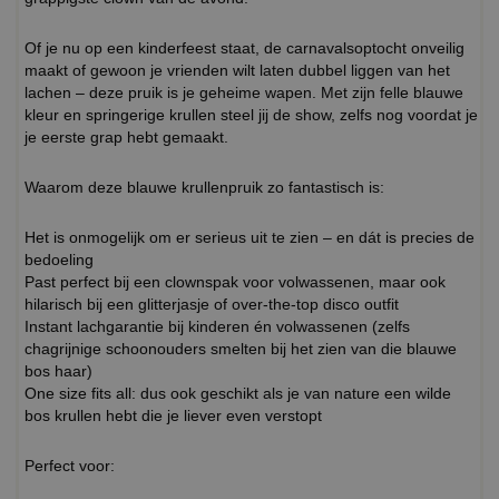
Of je nu op een kinderfeest staat, de carnavalsoptocht onveilig
maakt of gewoon je vrienden wilt laten dubbel liggen van het
lachen – deze pruik is je geheime wapen. Met zijn felle blauwe
kleur en springerige krullen steel jij de show, zelfs nog voordat je
je eerste grap hebt gemaakt.
Waarom deze blauwe krullenpruik zo fantastisch is:
Het is onmogelijk om er serieus uit te zien – en dát is precies de
bedoeling
Past perfect bij een clownspak voor volwassenen, maar ook
hilarisch bij een glitterjasje of over-the-top disco outfit
Instant lachgarantie bij kinderen én volwassenen (zelfs
chagrijnige schoonouders smelten bij het zien van die blauwe
bos haar)
One size fits all: dus ook geschikt als je van nature een wilde
bos krullen hebt die je liever even verstopt
Perfect voor: