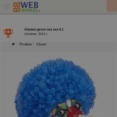
X
Klanten geven ons een
9.1
(reviews: 3201 )
Pruiken
Clown