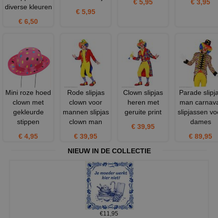
€ 5,95
€ 3,95
diverse kleuren
€ 5,95
€ 6,50
Mini roze hoed
Rode slipjas
Clown slipjas
Parade slipj
clown met
clown voor
heren met
man carnava
gekleurde
mannen slipjas
geruite print
slipjassen vo
stippen
clown man
dames
€ 39,95
€ 4,95
€ 39,95
€ 89,95
NIEUW IN DE COLLECTIE
€11,95