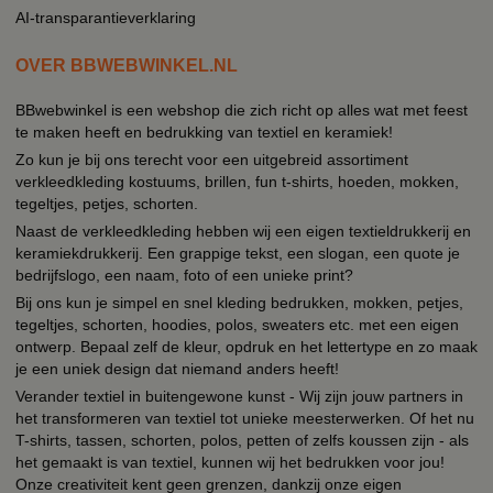
AI-transparantieverklaring
OVER BBWEBWINKEL.NL
BBwebwinkel is een webshop die zich richt op alles wat met feest
te maken heeft en bedrukking van textiel en keramiek!
Zo kun je bij ons terecht voor een uitgebreid assortiment
verkleedkleding kostuums, brillen, fun t-shirts, hoeden, mokken,
tegeltjes, petjes, schorten.
Naast de verkleedkleding hebben wij een eigen textieldrukkerij en
keramiekdrukkerij. Een grappige tekst, een slogan, een quote je
bedrijfslogo, een naam, foto of een unieke print?
Bij ons kun je simpel en snel kleding bedrukken, mokken, petjes,
tegeltjes, schorten, hoodies, polos, sweaters etc. met een eigen
ontwerp. Bepaal zelf de kleur, opdruk en het lettertype en zo maak
je een uniek design dat niemand anders heeft!
Verander textiel in buitengewone kunst - Wij zijn jouw partners in
het transformeren van textiel tot unieke meesterwerken. Of het nu
T-shirts, tassen, schorten, polos, petten of zelfs koussen zijn - als
het gemaakt is van textiel, kunnen wij het bedrukken voor jou!
Onze creativiteit kent geen grenzen, dankzij onze eigen