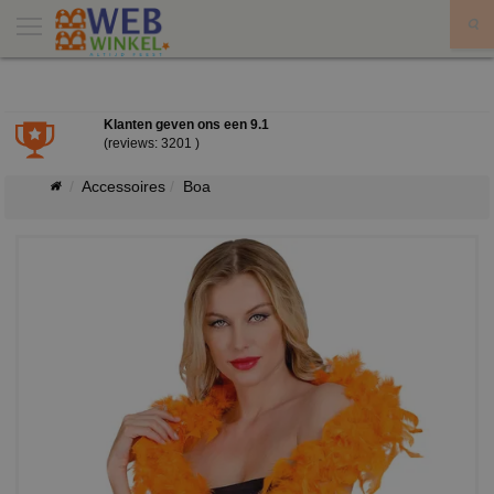
X
Klanten geven ons een
9.1
(reviews: 3201 )
Accessoires
Boa