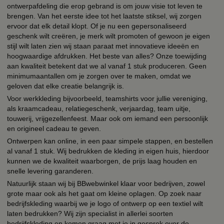
ontwerpafdeling die erop gebrand is om jouw visie tot leven te
brengen. Van het eerste idee tot het laatste stiksel, wij zorgen
ervoor dat elk detail klopt. Of je nu een gepersonaliseerd
geschenk wilt creëren, je merk wilt promoten of gewoon je eigen
stijl wilt laten zien wij staan paraat met innovatieve ideeën en
hoogwaardige afdrukken. Het beste van alles? Onze toewijding
aan kwaliteit betekent dat we al vanaf 1 stuk produceren. Geen
minimumaantallen om je zorgen over te maken, omdat we
geloven dat elke creatie belangrijk is.
Voor werkkleding bijvoorbeeld, teamshirts voor jullie vereniging,
als kraamcadeau, relatiegeschenk, verjaardag, team uitje,
touwerij, vrijgezellenfeest. Maar ook om iemand een persoonlijk
en origineel cadeau te geven.
Ontwerpen kan online, in een paar simpele stappen, en bestellen
al vanaf 1 stuk. Wij bedrukken de kleding in eigen huis, hierdoor
kunnen we de kwaliteit waarborgen, de prijs laag houden en
snelle levering garanderen.
Natuurlijk staan wij bij BBwebwinkel klaar voor bedrijven, zowel
grote maar ook als het gaat om kleine oplagen. Op zoek naar
bedrijfskleding waarbij we je logo of ontwerp op een textiel wilt
laten bedrukken? Wij zijn specialist in allerlei soorten
bedrijfskleding en komen graag met je in gesprek over de