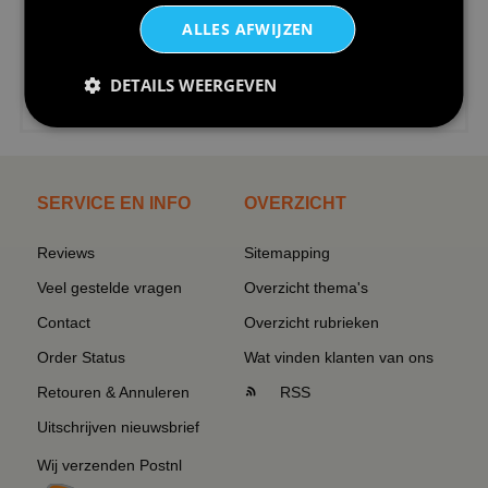
ALLES AFWIJZEN
DETAILS WEERGEVEN
€24,95
I love korfbal t-shirt sport s...
SERVICE EN INFO
OVERZICHT
Reviews
Sitemapping
Veel gestelde vragen
Overzicht thema's
Contact
Overzicht rubrieken
Order Status
Wat vinden klanten van ons
Retouren & Annuleren
RSS
Uitschrijven nieuwsbrief
Wij verzenden Postnl