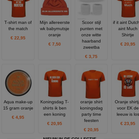
T-shirt man of
Mijn allereerste
Scoor stijl
if it aint Dutch
the match
wk babymutsje
punten met
aint Much
oranje
onze witte
Shirtje
€ 22,95
haarband
€ 7,50
€ 20,95
zweetba
€ 3,75
Aqua make-up
Koningsdag T-
oranje shirt
Oranje shirt
15 gram oranje
shirts ik ben
koningsdag
voor EK de
een koning
party time
leeuw is lo
€ 4,95
feesten
€ 20,95
€ 23,95
€ 20,95
NIEUW IN DE COLLECTIE