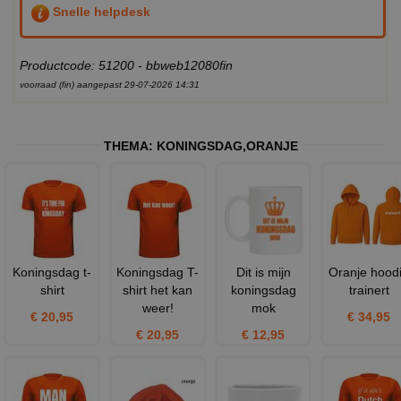
Snelle helpdesk
Productcode: 51200 - bbweb12080fin
voorraad (fin) aangepast 29-07-2026 14:31
THEMA:
KONINGSDAG
,
ORANJE
Koningsdag t-
Koningsdag T-
Dit is mijn
Oranje hood
shirt
shirt het kan
koningsdag
trainert
weer!
mok
€ 20,95
€ 34,95
€ 20,95
€ 12,95