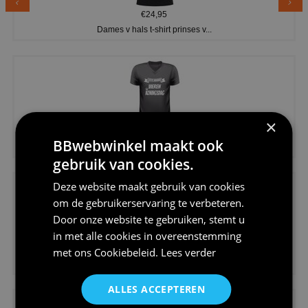
€24,95
Dames v hals t-shirt prinses v...
×
€24,95
BBwebwinkel maakt ook
Koningsdag shirt heren v-hals ...
gebruik van cookies.
Deze website maakt gebruik van cookies
om de gebruikerservaring te verbeteren.
Door onze website te gebruiken, stemt u
in met alle cookies in overeenstemming
€24,95
met ons
Cookiebeleid
.
Lees verder
V-hals shirt rood wit blauw st...
ALLES ACCEPTEREN